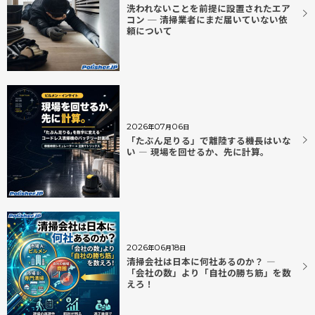
洗われないことを前提に設置されたエア
コン ─ 清掃業者にまだ届いていない依
頼について
2026
07
06
年
月
日
「たぶん足りる」で離陸する機長はいな
い ― 現場を回せるか、先に計算。
2026
06
18
年
月
日
清掃会社は日本に何社あるのか？ ―
「会社の数」より「自社の勝ち筋」を数
えろ！