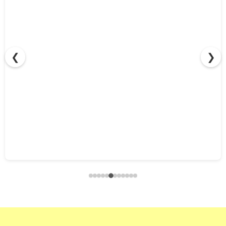
❮
❯
ポリッシャー別スプラッシュガード互換ガイド！最適カバ
ー簡単セレクト