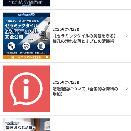
2026
07
23
年
月
日
【セラミックタイルの美観を守る】
細孔の汚れを落とすプロの清掃術
2026
07
23
年
月
日
配送遅延について（全国的な荷物の
増加）