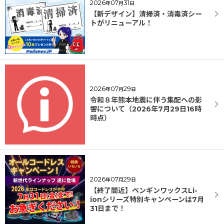
2026
07
31
年
月
日
【新デザイン】清掃済・消毒済シー
トがリニューアル！
2026
07
29
年
月
日
令和８年熊本地震に伴う集配への影
響について（2026年7月29日16時
時点）
2026
07
29
年
月
日
【終了間近】ペンギンワックスLi-
ionシリーズ特別キャンペーンは7月
31日まで！