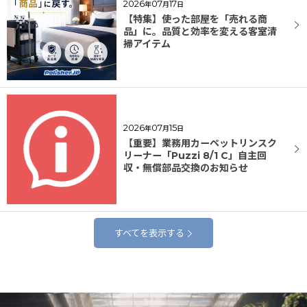
2026
07
17
年
月
日
【特集】使った部屋を「売れる商
品」に。品質と効率を変える客室清
掃アイテム
2026
07
15
年
月
日
【重要】業務用カーペットリンスク
リーナー「Puzzi 8/1 C」自主回
収・無償部品交換のお知らせ
すべてを表示する