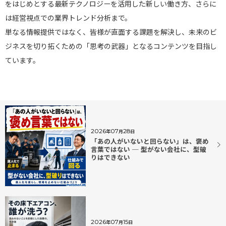
をはじめとする最新テクノロジーを活用した新しい働き方、さらに
は経営視点での業界トレンド分析まで。
単なる情報提供ではなく、皆様が直面する課題を解決し、未来のビ
ジネスを切り拓くための「思考の武器」となるコンテンツを目指し
ています。
2026
07
28
年
月
日
「あの人がいないと回らない」は、褒め
言葉ではない ─ 型がない会社に、型破
りはできない
2026
07
15
年
月
日