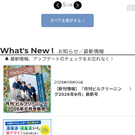
5
/
29
すべてを表示する
お知らせ／最新情報
2026
08
04
年
月
日
［新刊情報］『月刊ビルクリーニン
グ2026年8月』最新号