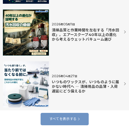
2026
05
11
年
月
日
清掃品質と作業時間を左右する「汚水回
収」。エアースクープ40年以上の進化
から考えるウェットバキューム選び
2026
04
27
年
月
日
いつものワックスが、いつものように届
かない時代へ ― 清掃用品の品薄・入荷
遅延にどう備えるか
すべてを表示する