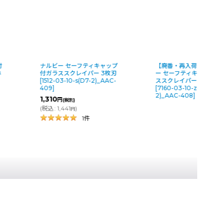
付
ナルビー セーフティキャップ
【廃番・再入荷なし】ナ
ホ
付ガラススクレイパー 3枚刃
ー セーフティキャップ
[
1512-03-10-s(D7-2)_AAC-
ススクレイパー 2枚刃
409
]
[
7160-03-10-z(D7-
2)_AAC-408
]
1,310
円
(税別)
(
税込
:
1,441
)
円
1
件