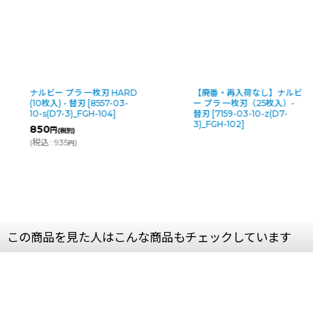
ナルビー プラ 一枚刃 HARD
【廃番・再入荷なし】ナルビ
(10枚入) - 替刃
[
8557-03-
ー プラ 一枚刃（25枚入）-
10-s(D7-3)_FGH-104
]
替刃
[
7159-03-10-z(D7-
3)_FGH-102
]
850
円
(税別)
(
税込
:
935
)
円
この商品を見た人はこんな商品もチェックしています