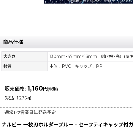
商品仕様
大きさ
130mm×47mm×13mm （縦×幅×高）(※
材質
本体：PVC キャップ：PP
1,160
販売価格
:
円
(税別)
(
税込
:
1,276
)
円
通常1-7営業日に発送予定
ナルビー 一枚刃ホルダーブルー - セーフティキャップ付ガラ