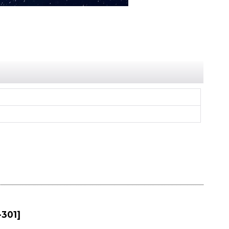
-301
]