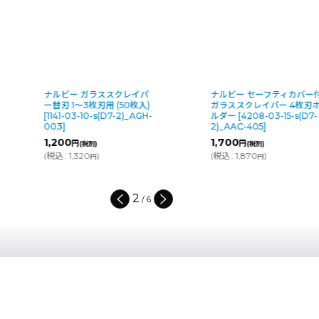
ナルビー ガラススクレイパ
ナルビー セーフティカバー
ー替刃 1〜3枚刃用 (50枚入)
ガラススクレイパー 4枚刃
[
1141-03-10-s(D7-2)_AGH-
ルダー
[
4208-03-15-s(D7-
003
]
2)_AAC-405
]
1,200
1,700
円
円
(税別)
(税別)
(
税込
:
1,320
)
(
税込
:
1,870
)
円
円
2
/
6