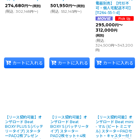
電器別売】【代引不
274,680
～
501,950
～
円
円
(税別)
(税別)
可・個人宅配送不可】
(
税込
:
302,148
～
)
(
税込
:
552,145
～
)
円
円
[
11264-55-1-d
]
295,000
～
円
312,000
円
(税別)
(
税込
:
324,500
～343,200
円
)
円
カートに入れる
カートに入れる
カートに入れる
【リース契約可能】オ
【リース契約可能】オ
【リース契約可能】オ
ンザロード Beat
ンザロード Beat
ンザロード Beat mini
BOXY PLUS S (バッテ
BOXY S (バッテリータ
- マル (ビート ミニマ
リータイプ) スタータ
イプ) スターター
ル) スターターPADセ
ーPAD2枚プレゼン
PAD2枚セット＋4枚
ット・キャスター付！