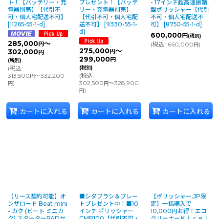
ト！【バッテリー・充
プレゼント！【バッテ
- 17インチ超高速振動
電器別売】【代引不
リー・充電器別売】
型ポリッシャー【代引
可・個人宅配送不可】
【代引不可・個人宅配
不可・個人宅配送不
[
11265-55-1-d
]
送不可】
[
9330-55-1-
可】
[
8750-55-1-d
]
d
]
600,000
円
(税別)
285,000
～
(
税込
:
660,000
)
円
円
275,000
～
302,000
円
円
299,000
円
(税別)
(
税込
:
(税別)
313,500
～332,200
(
税込
:
円
)
302,500
～328,900
円
円
)
円
カートに入れる
カートに入れる
カートに入れる
【リース契約可能】オ
■シダブラシ＆プレー
【ポリッシャー.JP限
ンザロード Beat mini
トプレゼント中！■10
定】一括購入で
- カク (ビート ミニカ
インチ ポリッシャー
10,000円お得！エコ
ク) スターターPADセ
CMP100【代引不可・
クリーナーＫｉｒｅｉ