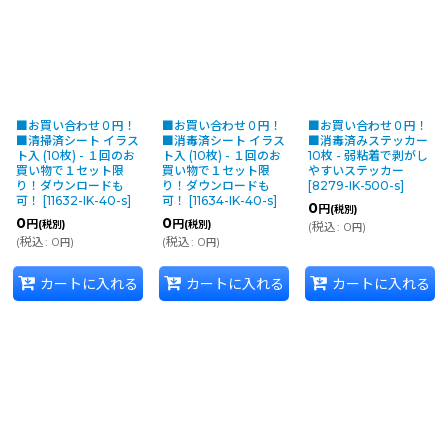
並び順
:
絞り込む
■お買い合わせ０円！
■お買い合わせ０円！
■お買い合わせ０円！
■清掃済シート イラス
■消毒済シート イラス
■消毒済みステッカー
ト入 (10枚) - １回のお
ト入 (10枚) - １回のお
10枚 - 弱粘着で剥がし
買い物で１セット限
買い物で１セット限
やすいステッカー
り！ダウンロードも
り！ダウンロードも
[
8279-IK-500-s
]
可！
[
11632-IK-40-s
]
可！
[
11634-IK-40-s
]
0
円
(税別)
0
0
円
円
(税別)
(税別)
(
税込
:
0
)
円
(
税込
:
0
)
(
税込
:
0
)
円
円
カートに入れる
カートに入れる
カートに入れる