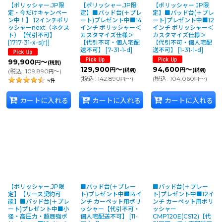
【ポリッシャー.JP限
【ポリッシャー.JP限
【ポリッシャー.JP限
定・今だけキャンペー
定】■パッド台(＋プレ
定】■パッド台(＋プレ
ン中！】 12インチポリ
ート)プレゼント中■14
ート)プレゼント中■12
ッシャーnext（ネクス
インチ ポリッシャー＜
インチ ポリッシャー＜
ト）【代引不可】
カスタマイズ仕様＞
カスタマイズ仕様＞
[
1717-31-x-s(r)
]
【代引不可・個人宅配
【代引不可・個人宅配
送不可】
[
7-31-1-d
]
送不可】
[
1-31-1-d
]
99,900
～
円
(税別)
129,900
～
94,600
～
円
円
(税別)
(税別)
(
税込
:
109,890
～
)
円
(
税込
:
142,890
～
)
(
税込
:
104,060
～
)
円
円
5
件
カートに入れる
カートに入れる
カートに入れる
【ポリッシャー.JP限
■パッド台(＋プレー
■パッド台(＋プレー
定】【リース契約可
ト)プレゼント中■14イ
ト)プレゼント中■12イ
能】■パッド台(＋プレ
ンチ カーペット用ポリ
ンチ カーペット用ポリ
ート)プレゼント中■小
ッシャー【代引不可・
ッシャー
径・高圧力・超屈強ポ
個人宅配送不可】
[
11-
CMP120E(CS12)【代