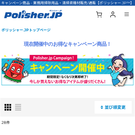
キャンペーン商品 - 業務用掃除用品・清掃資機材販売/通販【ポリッシャー.JP™】
ポリッシャー.JPトップページ
現在開催中のお得なキャンペーン商品！
並び順変更
閉じる
28
件
表示数
: