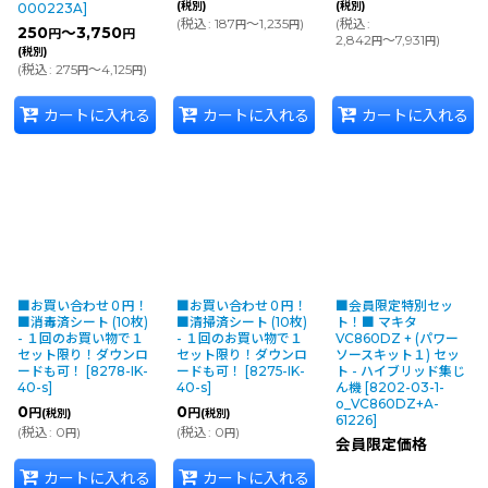
(税別)
(税別)
000223A
]
(
税込
:
187
～1,235
)
(
税込
:
円
円
250
～3,750
円
円
2,842
～7,931
)
円
円
(税別)
(
税込
:
275
～4,125
)
円
円
カートに入れる
カートに入れる
カートに入れる
■お買い合わせ０円！
■お買い合わせ０円！
■会員限定特別セッ
■消毒済シート (10枚)
■清掃済シート (10枚)
ト！■ マキタ
- １回のお買い物で１
- １回のお買い物で１
VC860DZ + (パワー
セット限り！ダウンロ
セット限り！ダウンロ
ソースキット１) セッ
ードも可！
[
8278-IK-
ードも可！
[
8275-IK-
ト - ハイブリッド集じ
40-s
]
40-s
]
ん機
[
8202-03-1-
o_VC860DZ+A-
0
0
円
円
(税別)
(税別)
61226
]
(
税込
:
0
)
(
税込
:
0
)
円
円
会員限定価格
カートに入れる
カートに入れる