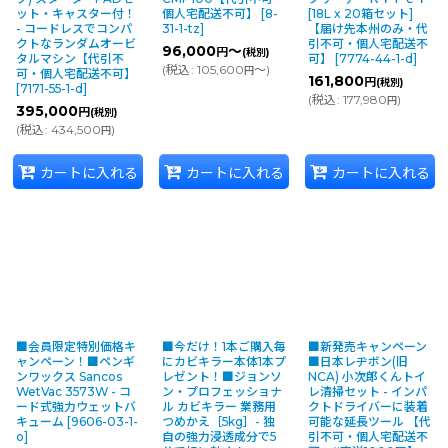
ット・キャスター付！
個人宅配送不可】
[
8-
[18L x 20箱セット]
- コードレスでコンパ
31-1-tz
]
【届け先本州のみ・代
クトなランダムオービ
引不可・個人宅配送不
96,000
～
円
(税別)
タルマシン【代引不
可】
[
7774-44-1-d
]
(
税込
:
105,600
～
)
円
可・個人宅配送不可】
161,800
円
(税別)
[
7171-55-1-d
]
(
税込
:
177,980
)
円
395,000
円
(税別)
(
税込
:
434,500
)
円
カートに入れる
カートに入れる
カートに入れる
■会員限定特別価格キ
■今だけ！1本ご購入毎
■新発売キャンペーン
ャンペーン！■ペンギ
にカビキラー本体1本プ
■日本レヂボン(旧
ンワックス Sancos
レゼント！■ジョンソ
NCA) 小次郎くんトイ
WetVac 3573W - コ
ン・プロフェッショナ
レ清掃セット - インパ
ード式強力ウェットバ
ル カビキラー 業務用
クトドライバーに装着
キューム
[
9606-03-1-
つめかえ［5kg］- 独
可能な延長ツール 【代
o
]
自の強力浸透成分で5
引不可・個人宅配送不