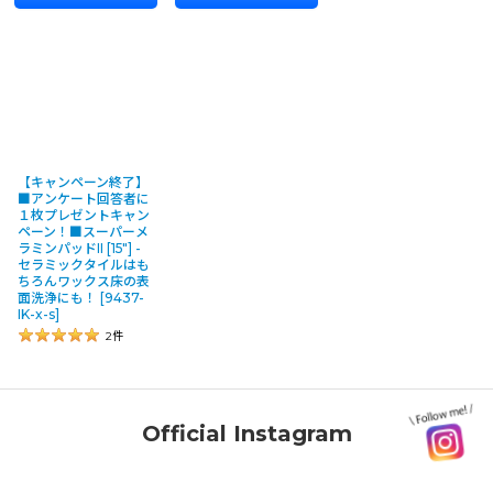
【キャンペーン終了】
■アンケート回答者に
１枚プレゼントキャン
ペーン！■スーパーメ
ラミンパッドII [15"] -
セラミックタイルはも
ちろんワックス床の表
面洗浄にも！
[
9437-
IK-x-s
]
2
件
Official Instagram