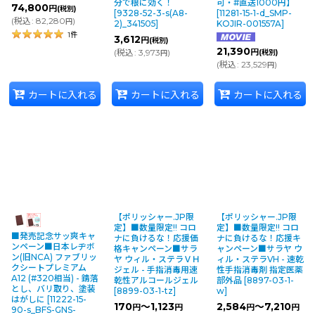
分で根に効く！
可・#直送1000円】
74,800
円
(税別)
[
9328-52-3-s(A8-
[
11281-15-1-d_SMP-
(
税込
:
82,280
)
円
2)_341505
]
KOJIR-001557A
]
1
件
3,612
円
(税別)
21,390
(
税込
:
3,973
)
円
(税別)
円
(
税込
:
23,529
)
円
カートに入れる
カートに入れる
カートに入れる
【ポリッシャー.JP限
【ポリッシャー.JP限
定】■数量限定!! コロ
定】■数量限定!! コロ
■発売記念サッ爽キャ
ナに負けるな！応援価
ナに負けるな！応援キ
ンペーン■日本レヂボ
格キャンペーン■サラ
ャンペーン■サラヤ ウ
ン(旧NCA) ファブリッ
ヤ ウィル・ステラＶＨ
ィル・ステラVH - 速乾
クシートプレミアム
ジェル - 手指消毒用速
性手指消毒剤 指定医薬
A12 (#320相当) - 錆落
乾性アルコールジェル
部外品
[
8897-03-1-
とし、バリ取り、塗装
[
8899-03-1-tz
]
w
]
はがしに
[
11222-15-
170
～1,123
2,584
～7,210
円
円
円
円
90-s_BFS-GNS-