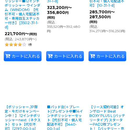
リッシャー■12インチ
31-1-d
]
引不可・個人宅配送不
ポリッシャー ウインダ
可】
[
10-31-1-d
]
323,200
～
円
ム（WINDOM）【代
285,700
～
356,800
円
円
引不可・個人宅配送不
287,500
円
(税別)
可・専用目玉ステッカ
(
税込
:
(税別)
ー付き】
[
3502-31-1-
355,520
～392,480
(
税込
:
d
]
円
)
314,270
～316,250
)
円
円
円
221,700
～
円
(税別)
(
税込
:
243,870
～
)
円
1
件
カートに入れる
カートに入れる
カートに入れる
【ポリッシャー.JP限
■パッド台(＋プレー
【リース契約可能】オ
定・今だけキャンペー
ト)プレゼント中■14イ
ンザロード Beat
ン中！】 12インチポリ
ンチポリッシャーセッ
BOXY PLUS L (バッテ
ッシャーnext（ネクス
ト【代引不可・個人宅
リータイプ) スタータ
ト）セット【代引不
配送不可】
[
5440-
ーPAD2枚プレゼン
可】
[
2197-00-1-o
]
00-1-o
]
ト！【バッテリー・充