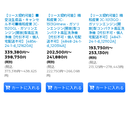
【リース契約可能】■
【リース契約可能】精
【リース契約可能】精
受注生産品・キャンセ
和産業 JC-
和産業 JC-1013GO -
ル不可■精和産業 JC-
1513GHnew - ガソリ
ガソリンエンジン(開
1520GL - ガソリンエ
ンエンジン(開放)型コ
放)型コンパクト高圧洗
ンジン(開放)型高圧洗
ンパクト高圧洗浄機
浄機【代引不可・個人
浄機【代引不可・個人
【代引不可・個人宅配
宅配送不可】
[
4847-
宅配送不可】
[
4854-
送不可】
[
4848-24-1-
24-1-d_121102A
]
24-1-d_121620A
]
d_120514A
]
193,750
～
円
339,380
～
202,500
～
円
円
253,130
円
398,750
241,880
円
円
(税別)
(税別)
(税別)
(
税込
:
(
税込
:
(
税込
:
213,125
～278,443
)
円
円
373,318
～438,625
222,750
～266,068
円
円
)
)
円
円
カートに入れる
カートに入れる
カートに入れる