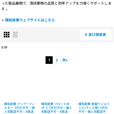
った製品展開で、清掃業務の品質と効率アップを力強くサポートしま
す 。
精和産業ウェブサイトはこちら
並び順変更
閉じる
81
件
表示数
:
1
2
次
»
並び順
:
絞り込む
精和産業 クリアーフィ
精和産業 フロート弁
精和産業 首振りジョイ
ルター【代引不可・個
SF-5【代引不可・個人
ント(ランス用)【代引
人宅配送不可・#直送
宅配送不可・#直送
不可・個人宅配送不