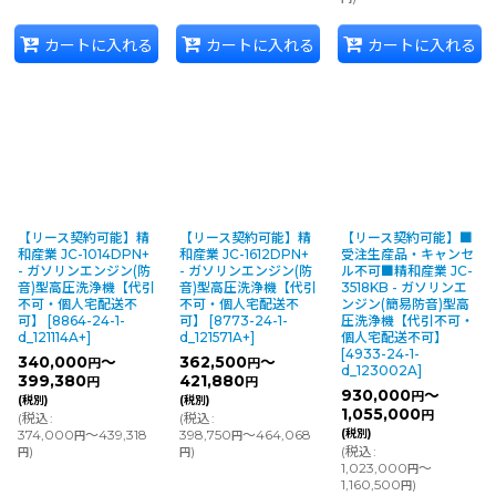
カートに入れる
カートに入れる
カートに入れる
【リース契約可能】精
【リース契約可能】精
【リース契約可能】■
和産業 JC-1014DPN+
和産業 JC-1612DPN+
受注生産品・キャンセ
- ガソリンエンジン(防
- ガソリンエンジン(防
ル不可■精和産業 JC-
音)型高圧洗浄機【代引
音)型高圧洗浄機【代引
3518KB - ガソリンエ
不可・個人宅配送不
不可・個人宅配送不
ンジン(簡易防音)型高
可】
[
8864-24-1-
可】
[
8773-24-1-
圧洗浄機【代引不可・
d_121114A+
]
d_121571A+
]
個人宅配送不可】
[
4933-24-1-
340,000
～
362,500
～
円
円
d_123002A
]
399,380
421,880
円
円
930,000
～
円
(税別)
(税別)
1,055,000
円
(
税込
:
(
税込
:
374,000
～439,318
398,750
～464,068
(税別)
円
円
)
)
(
税込
:
円
円
1,023,000
～
円
1,160,500
)
円