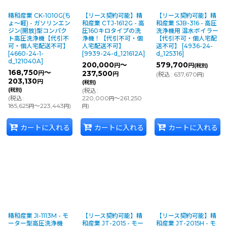
精和産業 CK-1010G(ち
【リース契約可能】精
【リース契約可能】精
ょ〜軽) - ガソリンエン
和産業 CTJ-1612G - 高
和産業 SJB-316 - 高圧
ジン(開放)型コンパク
圧160キロタイプの洗
洗浄機用 温水ボイラー
ト高圧洗浄機【代引不
浄機！【代引不可・個
【代引不可・個人宅配
可・個人宅配送不可】
人宅配送不可】
送不可】
[
4936-24-
[
4660-24-1-
[
9939-24-d_121612A
]
d_125316
]
d_121040A
]
200,000
～
579,700
円
円
(税別)
168,750
～
円
237,500
円
(
税込
:
637,670
)
円
203,130
円
(税別)
(税別)
(
税込
:
(
税込
:
220,000
～261,250
円
185,625
～223,443
)
)
円
円
円
カートに入れる
カートに入れる
カートに入れる
精和産業 JI-1113M - モ
【リース契約可能】精
【リース契約可能】精
ーター型高圧洗浄機
和産業 JT-2015 - モー
和産業 JT-2015H - モ