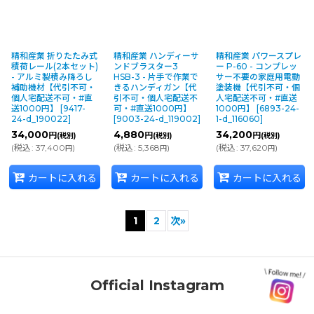
精和産業 折りたたみ式
精和産業 ハンディーサ
精和産業 パワースプレ
積荷レール(2本セット)
ンドブラスター3
ー P-60 - コンプレッ
- アルミ製積み降ろし
HSB-3 - 片手で作業で
サー不要の家庭用電動
補助機材【代引不可・
きるハンディガン【代
塗装機【代引不可・個
個人宅配送不可・#直
引不可・個人宅配送不
人宅配送不可・#直送
送1000円】
[
9417-
可・#直送1000円】
1000円】
[
6893-24-
24-d_190022
]
[
9003-24-d_119002
]
1-d_116060
]
34,000
4,880
34,200
円
円
円
(税別)
(税別)
(税別)
(
税込
:
37,400
)
(
税込
:
5,368
)
(
税込
:
37,620
)
円
円
円
カートに入れる
カートに入れる
カートに入れる
1
2
次
»
Official Instagram