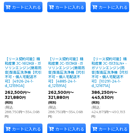
カートに入れる
カートに入れる
カートに入れる
【リース契約可能】精
【リース契約可能】精
【リース契約可能】精
和産業 JC-1612KB - ガ
和産業 JC-1513KB -ガ
和産業 JC-1513SLN+ -
ソリンエンジン(簡易防
ソリンエンジン(簡易防
ガソリンエンジン(防
音)型高圧洗浄機【代引
音)型高圧洗浄機【代引
音)型高圧洗浄機【代引
不可・個人宅配送不
不可・個人宅配送不
不可・個人宅配送不
可】
[
4926-24-1-
可】
[
4885-24-1-
可】
[
10291-24-1-
d_121590A
]
d_121591A
]
d_121671A
]
262,500
～
262,500
～
386,250
～
円
円
円
321,880
321,880
445,630
円
円
円
(税別)
(税別)
(税別)
(
税込
:
(
税込
:
(
税込
:
288,750
～354,068
288,750
～354,068
424,875
～490,193
円
円
円
)
)
)
円
円
円
カートに入れる
カートに入れる
カートに入れる