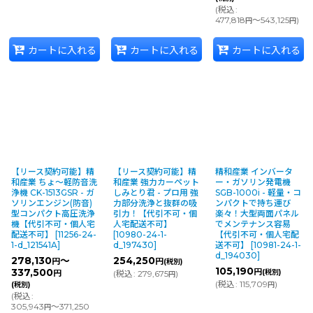
(
税込
:
477,818
～543,125
)
円
円
カートに入れる
カートに入れる
カートに入れる
【リース契約可能】精
【リース契約可能】精
精和産業 インバータ
和産業 ちょ〜軽防音洗
和産業 強力カーペット
ー・ガソリン発電機
浄機 CK-1513GSR - ガ
しみとり君 - プロ用 強
SGB-1000i - 軽量・コ
ソリンエンジン(防音)
力部分洗浄と抜群の吸
ンパクトで持ち運び
型コンパクト高圧洗浄
引力！【代引不可・個
楽々！大型両面パネル
機【代引不可・個人宅
人宅配送不可】
でメンテナンス容易
配送不可】
[
11256-24-
[
10980-24-1-
【代引不可・個人宅配
1-d_121541A
]
d_197430
]
送不可】
[
10981-24-1-
d_194030
]
278,130
～
254,250
円
円
(税別)
105,190
337,500
円
(税別)
円
(
税込
:
279,675
)
円
(
税込
:
115,709
)
(税別)
円
(
税込
:
305,943
～371,250
円