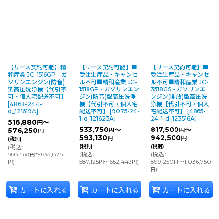
【リース契約可能】精
【リース契約可能】■
【リース契約可能】■
和産業 JC-1516GP - ガ
受注生産品・キャンセ
受注生産品・キャンセ
ソリンエンジン(防音)
ル不可■精和産業 JC-
ル不可■精和産業 JC-
型高圧洗浄機【代引不
1518GP - ガソリンエン
3518GS - ガソリンエ
可・個人宅配送不可】
ジン(防音)型高圧洗浄
ンジン(開放)型高圧洗
[
4868-24-1-
機【代引不可・個人宅
浄機【代引不可・個人
d_121619A
]
配送不可】
[
9075-24-
宅配送不可】
[
4865-
1-d_121623A
]
24-1-d_123516A
]
516,880
～
円
533,750
～
817,500
～
576,250
円
円
円
593,130
942,500
円
円
(税別)
(
税込
:
(税別)
(税別)
568,568
～633,875
(
税込
:
(
税込
:
円
)
587,125
～652,443
)
899,250
～1,036,750
円
円
円
円
)
円
カートに入れる
カートに入れる
カートに入れる