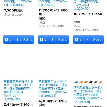
1000円】
[
11472-24-
1000円】
[
11473-24-
可・#直送1000円】
1-d_220380N
]
1-d_225201
]
[
11474-24-1-
d_220450
]
7,500
11,700
～13,800
円
円
(税別)
10,770
～11,550
円
(
税込
:
8,250
)
円
円
円
(税別)
(
税込
:
(税別)
12,870
～15,180
)
(
税込
:
円
円
11,847
～12,705
)
円
円
カートに入れる
カートに入れる
カートに入れる
精和産業 新手元やわら
精和産業 ニューFAノ
かホース(6H)【代引不
ズル【代引不可・個人
精和産業 強力ターボノ
可・個人宅配送不可・
宅配送不可・#直送
ズル【代引不可・個人
#直送1000円】
1000円】
[
11470-24-
宅配送不可・#直送
[
11471-24-1-
1-d_398335
]
1000円】
[
11468-24-
d_226250A
]
4,380
～6,120
円
円
1-d_397101
]
3,440
～7,910
円
円
(税別)