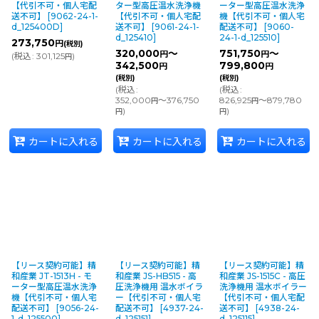
【代引不可・個人宅配
ター型高圧温水洗浄機
ーター型高圧温水洗浄
送不可】
[
9062-24-1-
【代引不可・個人宅配
機【代引不可・個人宅
d_125400D
]
送不可】
[
9061-24-1-
配送不可】
[
9060-
d_125410
]
24-1-d_125510
]
273,750
円
(税別)
320,000
～
751,750
～
円
円
(
税込
:
301,125
)
円
342,500
799,800
円
円
(税別)
(税別)
(
税込
:
(
税込
:
352,000
～376,750
826,925
～879,780
円
円
)
)
円
円
カートに入れる
カートに入れる
カートに入れる
【リース契約可能】精
【リース契約可能】精
【リース契約可能】精
和産業 JT-1513H - モ
和産業 JS-HB515 - 高
和産業 JS-1515C - 高圧
ーター型高圧温水洗浄
圧洗浄機用 温水ボイラ
洗浄機用 温水ボイラー
機【代引不可・個人宅
ー【代引不可・個人宅
【代引不可・個人宅配
配送不可】
[
9056-24-
配送不可】
[
4937-24-
送不可】
[
4938-24-
1-d_125500
]
d_125151
]
d_125115
]