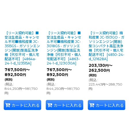
【リース契約可能】■
【リース契約可能】■
【リース契約可能】精
受注生産品・キャンセ
受注生産品・キャンセ
和産業 JC-1513GO - ガ
ル不可■精和産業 JC-
ル不可■精和産業 JC-
ソリンエンジン(開放)
3515GS - ガソリンエン
3018GS - ガソリンエ
型コンパクト高圧洗浄
ジン(開放)型高圧洗浄
ンジン(開放)型高圧洗
機【代引不可・個人宅
機【代引不可・個人宅
浄機【代引不可・個人
配送不可】
[
4850-24-
配送不可】
[
4864a-
宅配送不可】
[
4863-
d_121628A
]
24-1-d_123515A
]
24-1-d_123030A
]
203,130
～
円
767,500
～
767,500
～
円
円
262,500
円
892,500
892,500
円
円
(税別)
(税別)
(税別)
(
税込
:
(
税込
:
(
税込
:
223,443
～288,750
円
844,250
～981,750
844,250
～981,750
)
円
円
円
)
)
円
円
カートに入れる
カートに入れる
カートに入れる