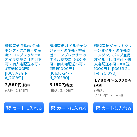
精和産業 手動式 注油
精和産業 オイルチェン
精和産業 ジェットクリ
ポンプ - 洗浄機・塗装
ジャー - 洗浄機・塗装
ーンオイル - 洗浄機の
機・コンプレッサーの
機・コンプレッサーの
エンジン、ポンプ兼用
オイル交換に【代引不
オイル交換に【代引不
オイル【代引不可・個
可・個人宅配送不可・
可・個人宅配送不可・
人宅配送不可・#直送
#直送1000円】
#直送1000円】
1000円】
[
10695-24-
[
10697-24-1-
[
10696-24-1-
1-d_201970
]
d_201991
]
d_201990
]
1,780
～5,970
円
円
2,560
3,180
円
円
(税別)
(税別)
(税別)
(
税込
:
2,816
)
(
税込
:
3,498
)
(
税込
:
円
円
1,958
～6,567
)
円
円
カートに入れる
カートに入れる
カートに入れる