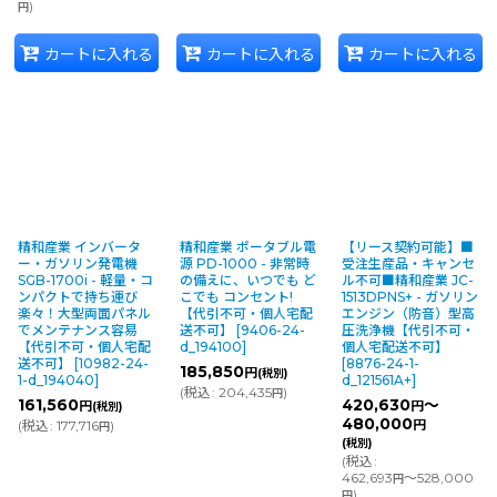
)
円
カートに入れる
カートに入れる
カートに入れる
精和産業 インバータ
精和産業 ポータブル電
【リース契約可能】■
ー・ガソリン発電機
源 PD-1000 - 非常時
受注生産品・キャンセ
SGB-1700i - 軽量・コ
の備えに、いつでも ど
ル不可■精和産業 JC-
ンパクトで持ち運び
こでも コンセント!
1513DPNS+ - ガソリン
楽々！大型両面パネル
【代引不可・個人宅配
エンジン（防音）型高
でメンテナンス容易
送不可】
[
9406-24-
圧洗浄機【代引不可・
【代引不可・個人宅配
d_194100
]
個人宅配送不可】
送不可】
[
10982-24-
[
8876-24-1-
185,850
円
(税別)
1-d_194040
]
d_121561A+
]
(
税込
:
204,435
)
円
161,560
420,630
～
円
円
(税別)
480,000
(
税込
:
177,716
)
円
円
(税別)
(
税込
:
462,693
～528,000
円
)
円