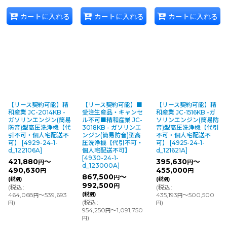
カートに入れる
カートに入れる
カートに入れる
【リース契約可能】精
【リース契約可能】■
【リース契約可能】精
和産業 JC-2014KB -
受注生産品・キャンセ
和産業 JC-1516KB -ガ
ガソリンエンジン(簡易
ル不可■精和産業 JC-
ソリンエンジン(簡易防
防音)型高圧洗浄機【代
3018KB - ガソリンエ
音)型高圧洗浄機【代引
引不可・個人宅配送不
ンジン(簡易防音)型高
不可・個人宅配送不
可】
[
4929-24-1-
圧洗浄機【代引不可・
可】
[
4925-24-1-
d_122106A
]
個人宅配送不可】
d_121621A
]
[
4930-24-1-
421,880
～
395,630
～
円
円
d_123000A
]
490,630
455,000
円
円
867,500
～
円
(税別)
(税別)
992,500
円
(
税込
:
(
税込
:
464,068
～539,693
(税別)
435,193
～500,500
円
円
)
(
税込
:
)
円
円
954,250
～1,091,750
円
)
円