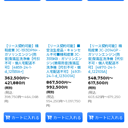
【リース契約可能】精
【リース契約可能】■
【リース契約可能】精
和産業 JC-1513DPN+ -
受注生産品・キャンセ
和産業 JC-2014GP -
ガソリンエンジン(防
ル不可■精和産業 JC-
ガソリンエンジン(防
音)型高圧洗浄機【代引
3515KB - ガソリンエン
音)型高圧洗浄機【代引
不可・個人宅配送不
ジン(簡易防音)型高圧
不可・個人宅配送不
可】
[
4859-24-1-
洗浄機【代引不可・個
可】
[
4870-24-1-
d_121551A+
]
人宅配送不可】
[
4931-
d_122105A
]
24-1-d_123001A
]
362,500
～
548,750
～
円
円
867,500
～
421,880
円
617,500
円
円
992,500
円
(税別)
(税別)
(
税込
:
(税別)
(
税込
:
398,750
～464,068
(
税込
:
603,625
～679,250
円
円
)
954,250
～1,091,750
)
円
円
円
)
円
カートに入れる
カートに入れる
カートに入れる