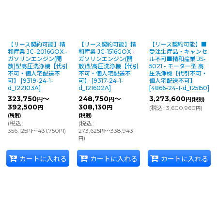
【リース契約可能】精
【リース契約可能】精
【リース契約可能】■
和産業 JC-2016GOX -
和産業 JC-1516GOX -
受注生産品・キャンセ
ガソリンエンジン(開
ガソリンエンジン(開
ル不可■精和産業 JS-
放)型高圧洗浄機【代引
放)型高圧洗浄機【代引
5021 - モーター型 高
不可・個人宅配送不
不可・個人宅配送不
圧洗浄機【代引不可・
可】
[
9319-24-1-
可】
[
9317-24-1-
個人宅配送不可】
d_122103A
]
d_121602A
]
[
4866-24-1-d_125150
]
323,750
～
248,750
～
3,273,600
円
円
円
(税別)
392,500
308,130
円
円
(
税込
:
3,600,960
)
円
(税別)
(税別)
(
税込
:
(
税込
:
356,125
～431,750
)
273,625
～338,943
円
円
円
)
円
カートに入れる
カートに入れる
カートに入れる