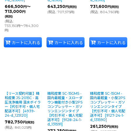
666,500
～
643,250
731,600
円
円
円
(税別)
(税別)
713,000
円
(
税込
:
707,575
)
(
税込
:
804,760
)
円
円
(税別)
(
税込
:
733,150
～784,300
円
)
円
カートに入れる
カートに入れる
カートに入れる
【リース契約可能】精
精和産業 SC-15GMS -
精和産業 SC-15GM -
和産業 JS-2015C - 高
国内最軽量・スローダ
国内最軽量・小型2PS
圧洗浄機用 温水ボイラ
ウン機能付き小型2PS
コンプレッサー・ガソ
ー【代引不可・個人宅
コンプレッサー・ガソ
リンエンジンタイプ
配送不可】
[
4939-
リンエンジンタイプ
【代引不可・個人宅配
24-d_125120
]
【代引不可・個人宅配
送不可】
[
9127-24-1-
送不可】
[
9128-24-1-
d_131590
]
782,750
円
(税別)
d_131591
]
261,250
円
(税別)
(
税込
:
861,025
)
円
272,250