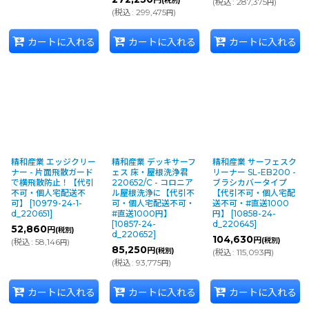
円
(税別)
(
税込
:
287,375
)
円
(
税込
:
299,475
)
円
カートに入れる
カートに入れる
カートに入れる
精和産業 エッジクリー
精和産業 デッキサーフ
精和産業 サーフェスク
ナー - 片面飛散ガード
ェス 床・屋根洗浄君
リーナー SL-EB200 -
で横飛散防止！【代引
220652/C - コロニア
ブラシカバータイプ
不可・個人宅配送不
ル屋根洗浄に【代引不
【代引不可・個人宅配
可】
[
10979-24-1-
可・個人宅配送不可・
送不可・#直送1000
d_220651
]
#直送1000円】
円】
[
10858-24-
[
10857-24-
d_220645
]
52,860
円
(税別)
d_220652
]
104,630
円
(税別)
(
税込
:
58,146
)
円
85,250
円
(税別)
(
税込
:
115,093
)
円
(
税込
:
93,775
)
円
カートに入れる
カートに入れる
カートに入れる