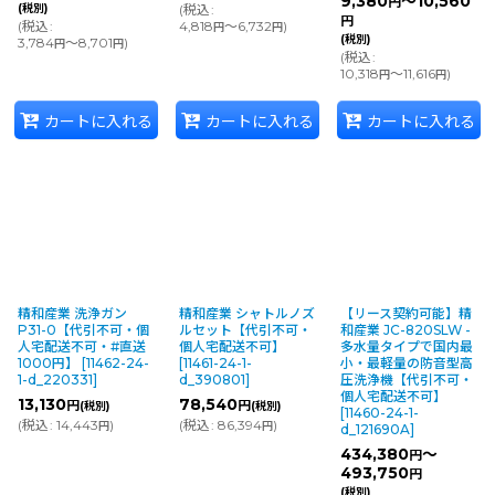
9,380
～10,560
円
(税別)
(
税込
:
円
(
税込
:
4,818
～6,732
)
円
円
(税別)
3,784
～8,701
)
円
円
(
税込
:
10,318
～11,616
)
円
円
カートに入れる
カートに入れる
カートに入れる
精和産業 洗浄ガン
精和産業 シャトルノズ
【リース契約可能】精
P31-0【代引不可・個
ルセット【代引不可・
和産業 JC-820SLW -
人宅配送不可・#直送
個人宅配送不可】
多水量タイプで国内最
1000円】
[
11462-24-
[
11461-24-1-
小・最軽量の防音型高
1-d_220331
]
d_390801
]
圧洗浄機【代引不可・
個人宅配送不可】
13,130
78,540
円
円
(税別)
(税別)
[
11460-24-1-
(
税込
:
14,443
)
(
税込
:
86,394
)
円
円
d_121690A
]
434,380
～
円
493,750
円
(税別)