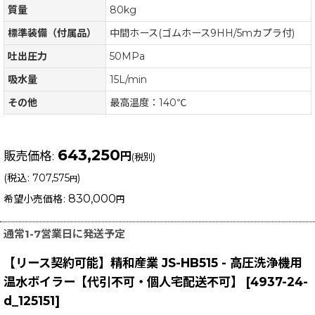
質量
80kg
標準装備（付属品）
中間ホース(ゴムホース9HH/5mカプラ付)
吐出圧力
50MPa
吸水量
15L/min
その他
最高温度：140℃
643,250
販売価格
:
円
(税別)
(
税込
:
707,575
)
円
830,000
希望小売価格
:
円
通常1-7営業日に発送予定
【リース契約可能】精和産業 JS-HB515 - 高圧洗浄機用
温水ボイラー【代引不可・個人宅配送不可】
[
4937-24-
d_125151
]