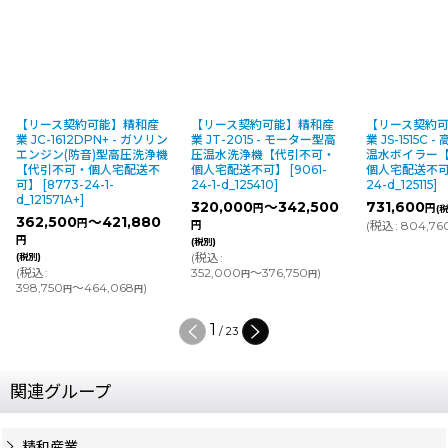
【リース契約可能】精和産
【リース契約可能】精和産
【リース契約
業 JC-1612DPN+ - ガソリン
業 JT-2015 - モーター型高
業 JS-1515C
エンジン(防音)型高圧洗浄機
圧温水洗浄機【代引不可・
温水ボイラー
【代引不可・個人宅配送不
個人宅配送不可】
[
9061-
個人宅配送不
可】
[
8773-24-1-
24-1-d_125410
]
24-d_125115
]
d_121571A+
]
320,000
～342,500
731,600
円
円
(
362,500
～421,880
円
(
税込
:
804,76
円
円
(税別)
(
税込
:
(税別)
(
税込
:
352,000
～376,750
)
円
円
398,750
～464,068
)
円
円
1
/
23
関連グループ
精和産業