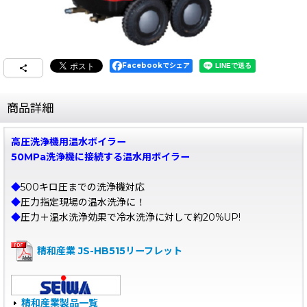
Facebookでシェア
商品詳細
高圧洗浄機用温水ボイラー
50MPa洗浄機に接続する温水用ボイラー
◆
500キロ圧までの洗浄機対応
◆
圧力指定現場の温水洗浄に！
◆
圧力＋温水洗浄効果で冷水洗浄に対して約20%UP!
精和産業 JS-HB515リーフレット
精和産業製品一覧