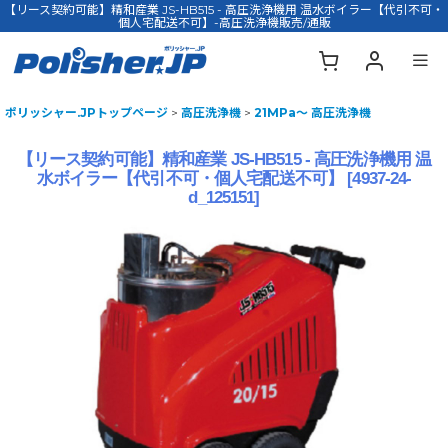
【リース契約可能】精和産業 JS-HB515 - 高圧洗浄機用 温水ボイラー【代引不可・
個人宅配送不可】-高圧洗浄機販売/通販
ポリッシャー.JPトップページ
>
高圧洗浄機
>
21MPa〜 高圧洗浄機
【リース契約可能】精和産業 JS-HB515 - 高圧洗浄機用 温
水ボイラー【代引不可・個人宅配送不可】
[
4937-24-
d_125151
]