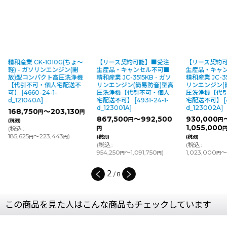
010G(ちょ〜
【リース契約可能】■受注
【リース契約可能】■受注
ンエンジン(開
生産品・キャンセル不可■
生産品・キャンセル不可■
クト高圧洗浄機
精和産業 JC-3515KB - ガソ
精和産業 JC-3518KB - ガソ
個人宅配送不
リンエンジン(簡易防音)型高
リンエンジン(簡易防音)型高
-1-
圧洗浄機【代引不可・個人
圧洗浄機【代引不可・個人
宅配送不可】
[
4931-24-1-
宅配送不可】
[
4933-24-1-
d_123001A
]
d_123002A
]
203,130
円
867,500
～992,500
930,000
～
円
円
1,055,000
円
円
,443
)
円
(税別)
(税別)
(
税込
:
(
税込
:
954,250
～1,091,750
)
1,023,000
～1,160,500
)
円
円
円
円
3
/
8
この商品を見た人はこんな商品もチェックしています