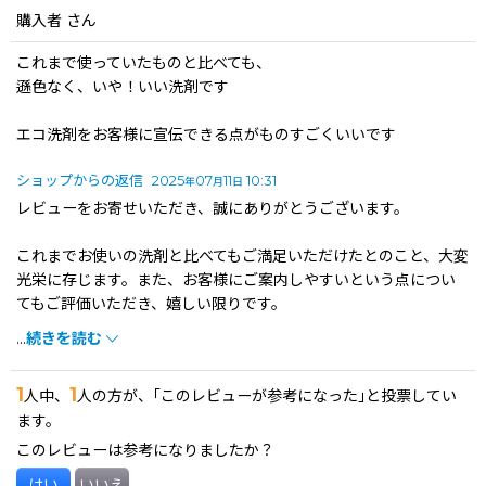
購入者
さん
これまで使っていたものと比べても、
遜色なく、いや！いい洗剤です
エコ洗剤をお客様に宣伝できる点がものすごくいいです
ショップからの返信
2025
07
11
10:31
年
月
日
レビューをお寄せいただき、誠にありがとうございます。
これまでお使いの洗剤と比べてもご満足いただけたとのこと、大変
光栄に存じます。また、お客様にご案内しやすいという点につい
てもご評価いただき、嬉しい限りです。
...
続きを読む
今後も安心してお使いいただける製品のご提供に努めてまいりま
すので、引き続きどうぞよろしくお願いいたします。
1
1
人中、
人の方が、｢このレビューが参考になった｣と投票してい
ます。
このレビューは参考になりましたか？
はい
いいえ