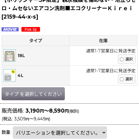
ロ・ムセないエアコン洗剤■エコクリーナーＫｉｒｅｉ
[
2159-44-x-s
]
タイプ
在庫
通常1-7営業日に発送予定
18L
通常1-7営業日に発送予定
4L
タイプ
を選択してください
販売価格
:
3,190
～8,590
円
円
(税別)
(
税込
:
3,509
～9,449
)
円
円
数量
: