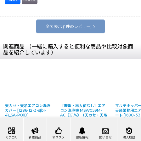
全て表示
(1件のレビュー)
関連商品 （一緒に購入すると便利な商品や比較対象商
品を紹介しています）
天カセ・天吊エアコン洗浄
【廃番・再入荷なし】エア
マルチホッパー
カバー
[
1286-12-3-s(b1-
コン洗浄機 MSW059M-
天吊業務用エ
4)_SA-P01D
]
AC《G1/4》〔天カセ・天吊
ート
[
1690-33-
エアコン向け〕【代引不
1)_MH01
]
11,870
～19,870
円
円
可・個人宅配送不可】
12,190
円
(税別)
(税別)
[
9282-07-1-z
]
(
税込
:
13,057
～21,857
)
(
税込
:
13,409
円
円
カテゴリ
新着商品
オススメ
最新情報
問い合せ
購入履歴