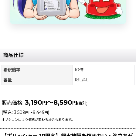
商品仕様
希釈倍率
10倍
容量
18L/4L
3,190
～8,590
販売価格
:
円
円
(税別)
(
税込
:
3,509
～9,449
)
円
円
オプションにより価格が変わる場合もあります。
【ポリッシャー.JP限定】親水被膜を傷めない・泡立ちゼ