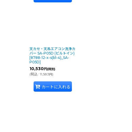
天カセ・天吊エアコン洗浄カ
バー SA-P05D (ビルトイン)
[
8788-12-x-s(b1-4)_SA-
P05D
]
10,530
円
(税別)
(
税込
:
11,583
)
円
カートに入れる