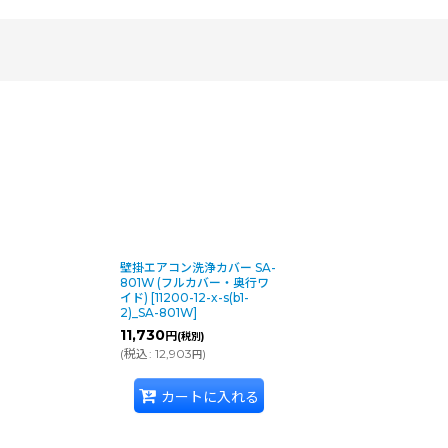
絞り込む
壁掛エアコン洗浄カバー SA-
801W (フルカバー・奥行ワ
イド)
[
11200-12-x-s(b1-
2)_SA-801W
]
11,730
円
(税別)
(
税込
:
12,903
)
円
カートに入れる