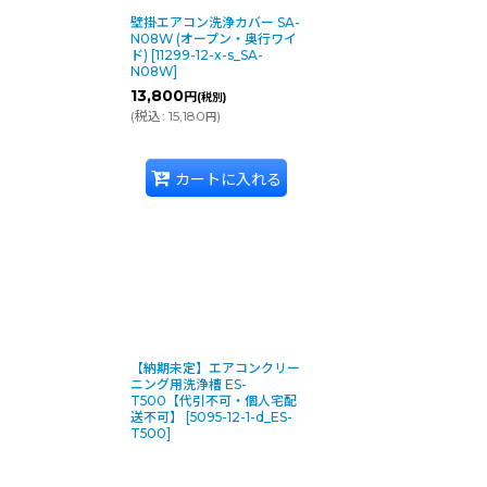
壁掛エアコン洗浄カバー SA-
N08W (オープン・奥行ワイ
ド)
[
11299-12-x-s_SA-
N08W
]
13,800
円
(税別)
(
税込
:
15,180
)
円
カートに入れる
【納期未定】エアコンクリー
ニング用洗浄槽 ES-
T500【代引不可・個人宅配
送不可】
[
5095-12-1-d_ES-
T500
]