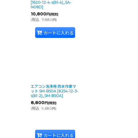
[
1620-12-4-s(b1-4)_SA-
N08D
]
10,800
円
(税別)
(
税込
:
11,880
)
円
カートに入れる
エアコン洗浄用 防水作業マ
ット SM-B50A
[
8254-12-3-
s(b1-2)_SM-B50A
]
8,800
円
(税別)
(
税込
:
9,680
)
円
カートに入れる