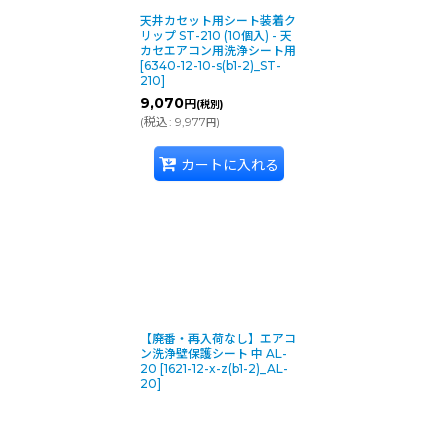
天井カセット用シート装着ク
リップ ST-210 (10個入) - 天
カセエアコン用洗浄シート用
[
6340-12-10-s(b1-2)_ST-
210
]
9,070
円
(税別)
(
税込
:
9,977
)
円
カートに入れる
【廃番・再入荷なし】エアコ
ン洗浄壁保護シート 中 AL-
20
[
1621-12-x-z(b1-2)_AL-
20
]