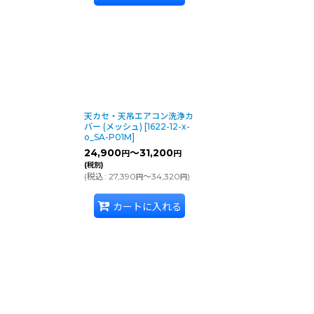
天カセ・天吊エアコン洗浄カ
バー (メッシュ)
[
1622-12-x-
o_SA-P01M
]
24,900
～31,200
円
円
(税別)
(
税込
:
27,390
～34,320
)
円
円
カートに入れる