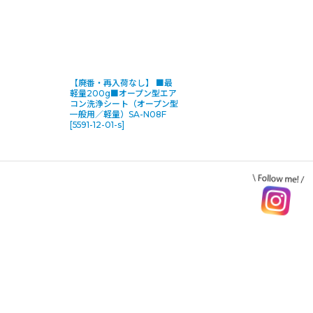
【廃番・再入荷なし】 ■最
軽量200g■オープン型エア
コン洗浄シート（オープン型
一般用／軽量）SA-N08F
[
5591-12-01-s
]