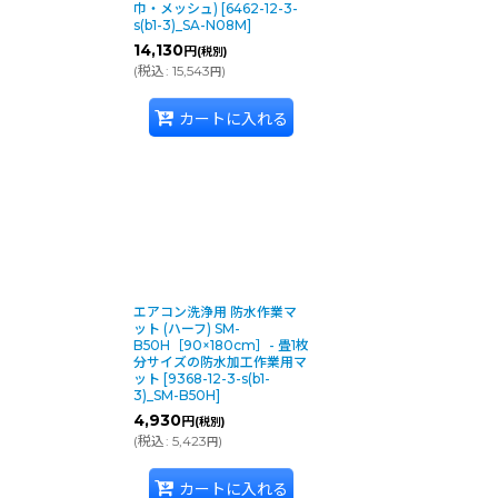
巾・メッシュ)
[
6462-12-3-
s(b1-3)_SA-N08M
]
14,130
円
(税別)
(
税込
:
15,543
)
円
カートに入れる
エアコン洗浄用 防水作業マ
ット (ハーフ) SM-
B50H［90×180cm］- 畳1枚
分サイズの防水加工作業用マ
ット
[
9368-12-3-s(b1-
3)_SM-B50H
]
4,930
円
(税別)
(
税込
:
5,423
)
円
カートに入れる