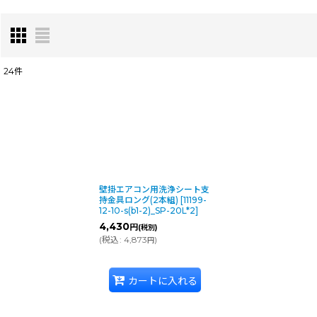
24
件
表示数
:
並び順
:
壁掛エアコン用洗浄シート支
持金具ロング(2本組)
[
11199-
12-10-s(b1-2)_SP-20L*2
]
4,430
円
(税別)
(
税込
:
4,873
)
円
カートに入れる