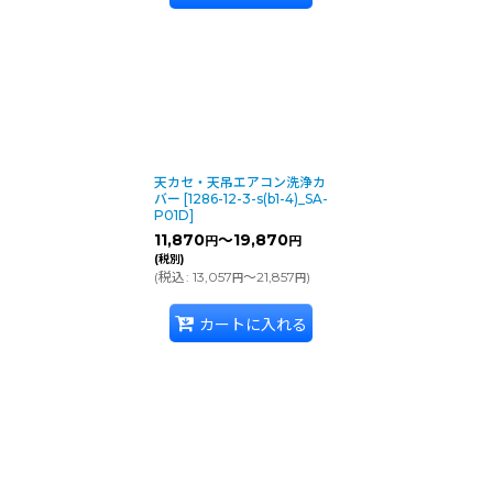
天カセ・天吊エアコン洗浄カ
バー
[
1286-12-3-s(b1-4)_SA-
P01D
]
11,870
～19,870
円
円
(税別)
(
税込
:
13,057
～21,857
)
円
円
カートに入れる