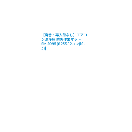
【廃番・再入荷なし】エアコ
ン洗浄用 防炎作業マット
SM-1095
[
8253-12-x-z(b1-
3)
]