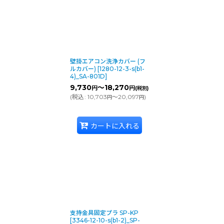
壁掛エアコン洗浄カバー (フ
ルカバー)
[
1280-12-3-s(b1-
4)_SA-801D
]
9,730
～18,270
円
円
(税別)
(
税込
:
10,703
～20,097
)
円
円
カートに入れる
支持金具固定プラ SP-KP
[
3346-12-10-s(b1-2)_SP-