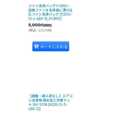
ファン洗浄バッグ FCB50 -
送風ファンを洗浄液に漬け込
むファン洗浄バッグ
[
11300-
12-x-s(b1-3)_FCB50
]
5,000
円
(税別)
(
税込
:
5,500
)
円
カートに入れる
【廃番・再入荷なし】エアコ
ン洗浄用 撥水加工作業マッ
ト SM-2018
[
8255-12-3-
z(b1-2)
]