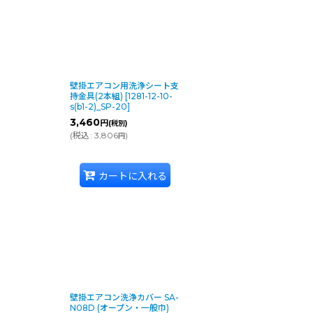
壁掛エアコン用洗浄シート支
持金具(2本組)
[
1281-12-10-
s(b1-2)_SP-20
]
3,460
円
(税別)
(
税込
:
3,806
)
円
カートに入れる
壁掛エアコン洗浄カバー SA-
N08D (オープン・一般巾)