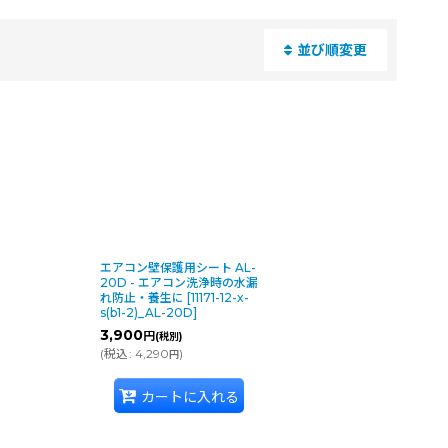
並び順変更
閉じる
エアコン壁保護用シート AL-
20D - エアコン洗浄時の水漏
れ防止・養生に
[
11171-12-x-
s(b1-2)_AL-20D
]
3,900
円
(税別)
(
税込
:
4,290
)
円
カートに入れる