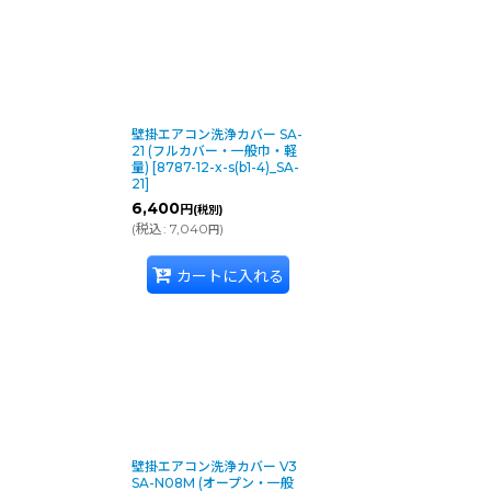
壁掛エアコン洗浄カバー SA-
21 (フルカバー・一般巾・軽
量)
[
8787-12-x-s(b1-4)_SA-
21
]
6,400
円
(税別)
(
税込
:
7,040
)
円
カートに入れる
壁掛エアコン洗浄カバー V3
SA-N08M (オープン・一般