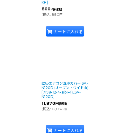
KP
]
800
円
(税別)
(
税込
:
880
)
円
カートに入れる
壁掛エアコン洗浄カバー SA-
N120D (オープン・ワイド巾)
[
7198-12-4-s(b1-4)_SA-
N120D
]
11,870
円
(税別)
(
税込
:
13,057
)
円
カートに入れる