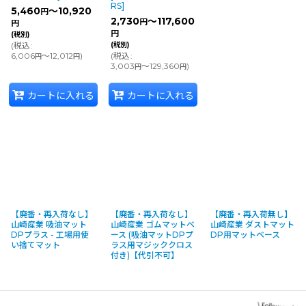
RS
]
5,460
～10,920
円
2,730
～117,600
円
円
円
(税別)
(
税込
:
(税別)
6,006
～12,012
)
(
税込
:
円
円
3,003
～129,360
)
円
円
カートに入れる
カートに入れる
【廃番・再入荷なし】
【廃番・再入荷なし】
【廃番・再入荷無し】
山崎産業 吸油マット
山崎産業 ゴムマットベ
山崎産業 ダストマット
DPプラス - 工場用使
ース (吸油マットDPプ
DP用マットベース
い捨てマット
ラス用マジッククロス
付き)【代引不可】