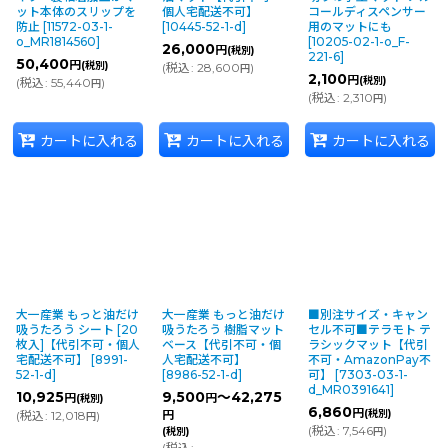
ット本体のスリップを
個人宅配送不可】
コールディスペンサー
防止
[
11572-03-1-
[
10445-52-1-d
]
用のマットにも
o_MR1814560
]
[
10205-02-1-o_F-
26,000
円
(税別)
221-6
]
50,400
円
(税別)
(
税込
:
28,600
)
円
2,100
円
(税別)
(
税込
:
55,440
)
円
(
税込
:
2,310
)
円
カートに入れる
カートに入れる
カートに入れる
大一産業 もっと油だけ
大一産業 もっと油だけ
■別注サイズ・キャン
吸うたろう シート [20
吸うたろう 樹脂マット
セル不可■テラモト テ
枚入]【代引不可・個人
ベース【代引不可・個
ラシックマット【代引
宅配送不可】
[
8991-
人宅配送不可】
不可・AmazonPay不
52-1-d
]
[
8986-52-1-d
]
可】
[
7303-03-1-
d_MR0391641
]
10,925
9,500
～42,275
円
円
(税別)
6,860
円
(税別)
(
税込
:
12,018
)
円
円
(
税込
:
7,546
)
(税別)
円
(
税込
: