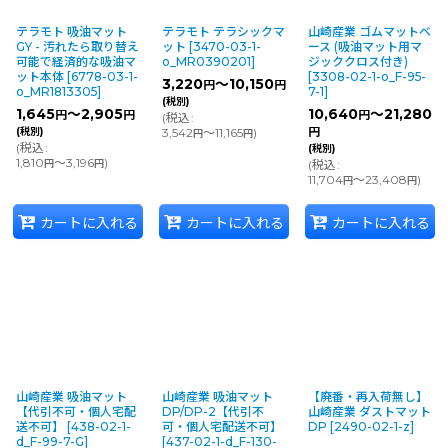
テラモト 吸油マット
テラモト テラシックマ
山崎産業 ゴムマットベ
GY - 汚れたら取り替え
ット
[
3470-03-1-
ース (吸油マット用マ
可能で経済的な吸油マ
o_MR0390201
]
ジッククロス付き)
ット本体
[
6778-03-1-
[
3308-02-1-o_F-95-
3,220
～10,150
円
円
o_MR1813305
]
7-1
]
(税別)
1,645
～2,905
10,640
～21,280
円
円
円
(
税込
:
(税別)
3,542
～11,165
)
円
円
円
(
税込
:
(税別)
1,810
～3,196
)
円
円
(
税込
:
11,704
～23,408
)
円
円
カートに入れる
カートに入れる
カートに入れる
山崎産業 吸油マット
山崎産業 吸油マット
【廃番・再入荷無し】
【代引不可・個人宅配
DP/DP-2【代引不
山崎産業 ダストマット
送不可】
[
438-02-1-
可・個人宅配送不可】
DP
[
2490-02-1-z
]
d_F-99-7-G
]
[
437-02-1-d_F-130-