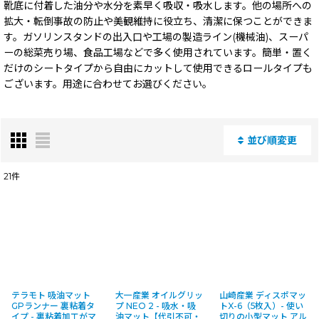
靴底に付着した油分や水分を素早く吸収・吸水します。他の場所への
拡大・転倒事故の防止や美観維持に役立ち、清潔に保つことができま
す。ガソリンスタンドの出入口や工場の製造ライン(機械油)、スーパ
ーの総菜売り場、食品工場などで多く使用されています。簡単・置く
だけのシートタイプから自由にカットして使用できるロールタイプも
ございます。用途に合わせてお選びください。
並び順変更
閉じる
21
件
表示数
:
並び順
:
絞り込む
テラモト 吸油マット
大一産業 オイルグリッ
山崎産業 ディスポマッ
GPランナー 裏粘着タ
プ NEO 2 - 吸水・吸
トX-6（5枚入）- 使い
イプ - 裏粘着加工がマ
油マット【代引不可・
切りの小型マット アル