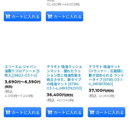
10,450
～46,503
)
円
円
カートに入れる
カートに入れる
スリーエム ジャパン
テラモト 吸油クッショ
テラモト 吸油マット
油取りフロアシート [5
ンマット - 優れたクッ
GYランナー - 広範囲に
枚入]
[
6622-03-1-o
]
ション性と吸油性能を
敷き詰められる ランナ
両立させた、新タイプ
ータイプ
[
6785-03-1-
3,690
～6,590
円
円
の吸油マット
[
6786-
o_MR1813560
]
(税別)
03-1-o_MR9392100
]
37,100
円
(税別)
(
税込
:
36,400
円
(税別)
4,059
～7,249
)
(
税込
:
40,810
)
円
円
円
(
税込
:
40,040
)
円
カートに入れる
カートに入れる
カートに入れる