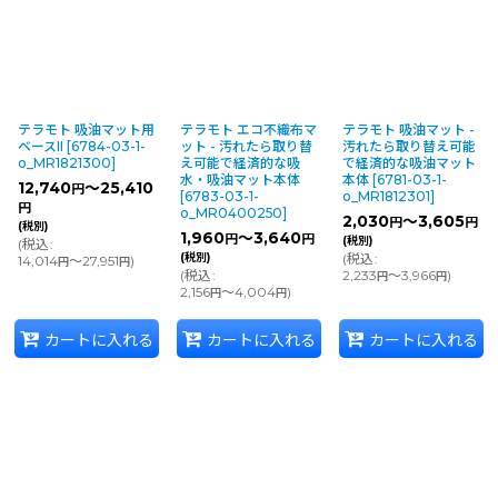
テラモト 吸油マット用
テラモト エコ不織布マ
テラモト 吸油マット -
ベースII
[
6784-03-1-
ット - 汚れたら取り替
汚れたら取り替え可能
o_MR1821300
]
え可能で経済的な吸
で経済的な吸油マット
水・吸油マット本体
本体
[
6781-03-1-
12,740
～25,410
円
[
6783-03-1-
o_MR1812301
]
円
o_MR0400250
]
2,030
～3,605
円
円
(税別)
1,960
～3,640
円
円
(税別)
(
税込
:
(税別)
(
税込
:
14,014
～27,951
)
円
円
(
税込
:
2,233
～3,966
)
円
円
2,156
～4,004
)
円
円
カートに入れる
カートに入れる
カートに入れる