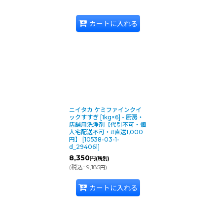
カートに入れる
ニイタカ ケミファインクイ
ックすすぎ [1kg×6] - 厨房・
店舗用洗浄剤【代引不可・個
人宅配送不可・#直送1,000
円】
[
10538-03-1-
d_294061
]
8,350
円
(税別)
(
税込
:
9,185
)
円
カートに入れる