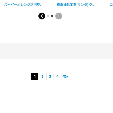
[
5859-07-1-s(B6-0)_4508
[
2654-03-1-o_191010Y
スーパーオレンジ泡消臭除菌[4Lx3] - 業務用油汚れ・多目的洗剤
]
]
横浜油脂工業(リンダ) グリラーNEO [10kg] - 超強力油脂洗浄剤
[
1372-0
1
2
3
4
次
»
絞り込む