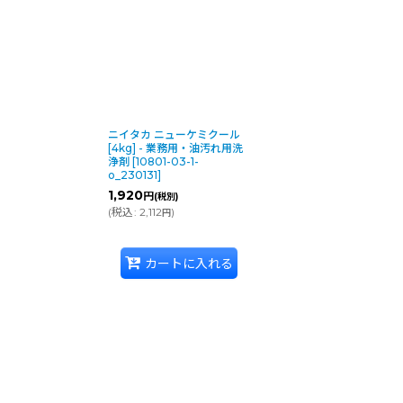
ニイタカ ニューケミクール
[4kg] - 業務用・油汚れ用洗
浄剤
[
10801-03-1-
o_230131
]
1,920
円
(税別)
(
税込
:
2,112
)
円
カートに入れる