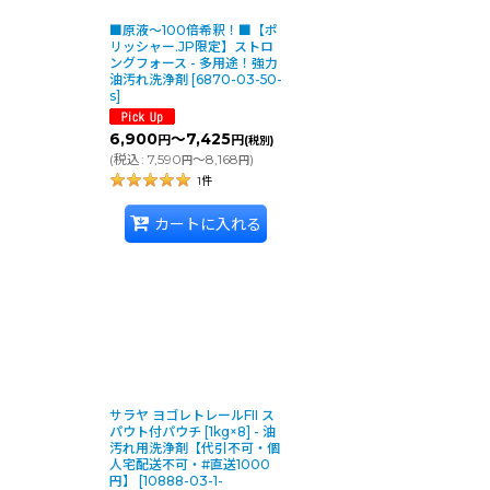
■原液〜100倍希釈！■【ポ
リッシャー.JP限定】ストロ
ングフォース - 多用途！強力
油汚れ洗浄剤
[
6870-03-50-
s
]
6,900
～7,425
円
円
(税別)
(
税込
:
7,590
～8,168
)
円
円
1
件
カートに入れる
サラヤ ヨゴレトレールFII ス
パウト付パウチ [1kg×8] - 油
汚れ用洗浄剤【代引不可・個
人宅配送不可・#直送1000
円】
[
10888-03-1-