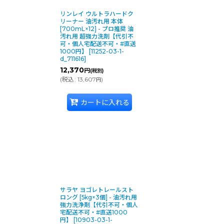
リンレイ ウルトラハードク
リーナー 油汚れ用 本体
[700mL×12] - プロ推奨 油
汚れ用 超強力洗剤【代引不
可・個人宅配送不可・#直送
1000円】
[
11252-03-1-
d_711616
]
12,370
円
(税別)
(
税込
:
13,607
)
円
カートに入れる
サラヤ ヨゴレトレールスト
ロング [5kg×3個] - 油汚れ用
強力洗浄剤【代引不可・個人
宅配送不可・#直送1000
円】
[
10903-03-1-