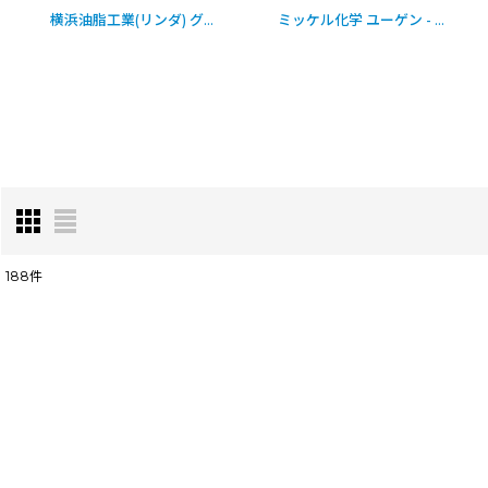
30109/3
102
]
]
[
1436-03-1-o_4265
横浜油脂工業(リンダ) グリラーEZ［20kg］- 強力動植物系油脂用洗浄剤
[
3242-07-2-s(B6-2)_4361/2
]
]
ミッケル化学 ユーゲン - 業務用塩素系漂白剤
188
件
表示数
:
並び順
: