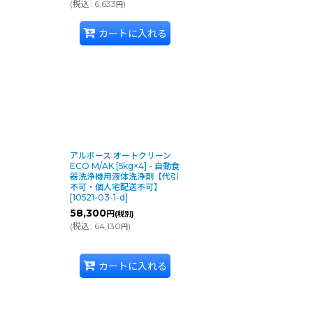
(
税込
:
6,633
)
円
カートに入れる
アルボース オートクリーン
ECO M/AK [5kg×4] - 自動食
器洗浄機用液体洗浄剤【代引
不可・個人宅配送不可】
[
10521-03-1-d
]
58,300
円
(税別)
(
税込
:
64,130
)
円
カートに入れる