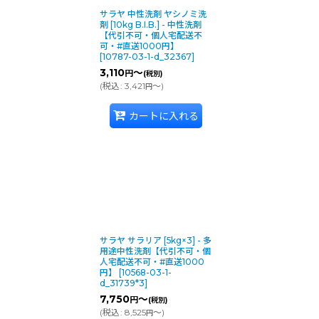
サラヤ 中性洗剤 ヤシノミ洗
剤 [10kg B.I.B.] - 中性洗剤
【代引不可・個人宅配送不
可・#直送1000円】
[
10787-03-1-d_32367
]
3,110
～
円
(税別)
(
税込
:
3,421
～
)
円
カートに入れる
サラヤ サラリア [5kg×3] - 多
用途中性洗剤【代引不可・個
人宅配送不可・#直送1000
円】
[
10568-03-1-
d_31739*3
]
7,750
～
円
(税別)
(
税込
:
8,525
～
)
円