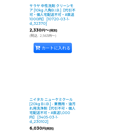
サラヤ 中性洗剤 クリーンモ
ア [10kg 八角B.I.B.]【代引不
可・個人宅配送不可・#直送
1000円】
[
10720-03-1-
d_32370
]
2,330
～
円
(税別)
(
税込
:
2,563
～
)
円
カートに入れる
ニイタカ ニューケミクール
[20kg B.I.B.] - 業務用・油汚
れ用洗浄剤【代引不可・個人
宅配送不可・#直送1,000
円】
[
3405-03-1-
d_230102
]
6,030
円
(税別)