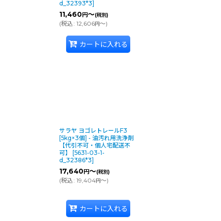
d_32393*3
]
11,460
～
円
(税別)
(
税込
:
12,606
～
)
円
カートに入れる
サラヤ ヨゴレトレールF3
[5kg×3個] - 油汚れ用洗浄剤
【代引不可・個人宅配送不
可】
[
5631-03-1-
d_32386*3
]
17,640
～
円
(税別)
(
税込
:
19,404
～
)
円
カートに入れる