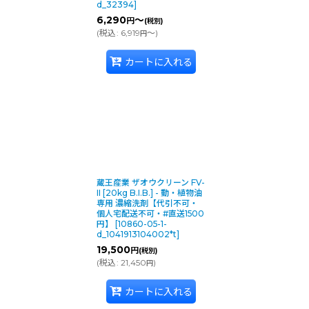
d_32394
]
6,290
～
円
(税別)
(
税込
:
6,919
～
)
円
カートに入れる
蔵王産業 ザオウクリーン FV-
II [20kg B.I.B.] - 動・植物油
専用 濃縮洗剤【代引不可・
個人宅配送不可・#直送1500
円】
[
10860-05-1-
d_1041913104002*t
]
19,500
円
(税別)
(
税込
:
21,450
)
円
カートに入れる