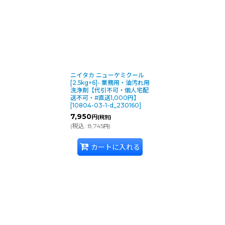
ニイタカ ニューケミクール
[2.5kg×6]- 業務用・油汚れ用
洗浄剤【代引不可・個人宅配
送不可・#直送1,000円】
[
10804-03-1-d_230160
]
7,950
円
(税別)
(
税込
:
8,745
)
円
カートに入れる