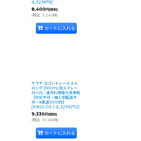
d_32381*8
]
8,400
円
(税別)
(
税込
:
9,240
)
円
カートに入れる
サラヤ ヨゴレトレールスト
ロング [500mL泡スプレー
付×12] - 油汚れ用強力洗浄剤
【代引不可・個人宅配送不
可・#直送1000円】
[
10822-03-1-d_32392*12
]
9,330
円
(税別)
(
税込
:
10,263
)
円
カートに入れる