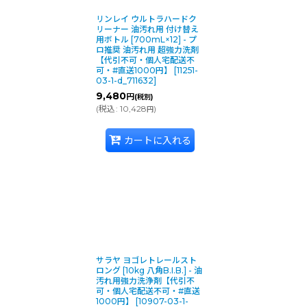
リンレイ ウルトラハードク
リーナー 油汚れ用 付け替え
用ボトル [700mL×12] - プ
ロ推奨 油汚れ用 超強力洗剤
【代引不可・個人宅配送不
可・#直送1000円】
[
11251-
03-1-d_711632
]
9,480
円
(税別)
(
税込
:
10,428
)
円
カートに入れる
サラヤ ヨゴレトレールスト
ロング [10kg 八角B.I.B.] - 油
汚れ用強力洗浄剤【代引不
可・個人宅配送不可・#直送
1000円】
[
10907-03-1-