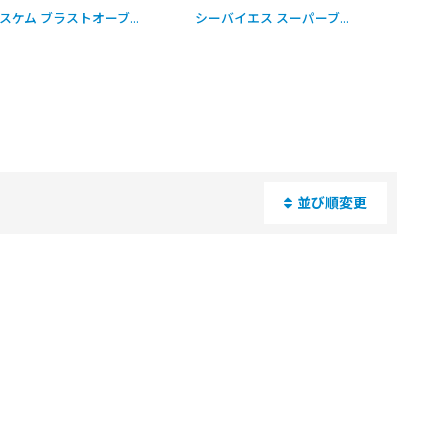
3-1-o_058309
]
コスケム ブラストオーブンクリーナー [3.78L×4] - 油汚れ用強アルカリ性洗剤(※毒物/劇物)【代引不可・個人宅配送不可】
[
3241-07-2-s(B6-1)_4362
]
シーバイエス スーパーブレークアップTG [600mLx6] - フライヤー・オーブン等の焼き付き油汚れ用洗剤
並び順変更
閉じる