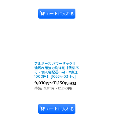
カートに入れる
アルボース パワーザック II -
油汚れ用強力洗浄剤【代引不
可・個人宅配送不可・#直送
1000円】
[
10534-03-1-d
]
9,010
～11,130
円
円
(税別)
(
税込
:
9,911
～12,243
)
円
円
カートに入れる