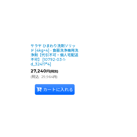
サラヤ ひまわり洗剤ソリッ
ド [4kg×4] - 食器洗浄機用洗
浄剤【代引不可・個人宅配送
不可】
[
10792-03-1-
d_32417*4
]
27,240
円
(税別)
(
税込
:
29,964
)
円
カートに入れる