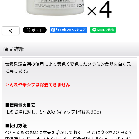
Facebookでシェア
商品詳細
塩素系漂白剤の使用により黄色く変色したメラミン食器を白く元
に戻します。
※汚れや茶シブは除去できません
■使用量の目安
1Lのお湯に対し、5〜20g (キャップ1杯は約80g)
■使用方法
40〜60度のお湯に本品を溶かしておく。 そこに食器を30〜60分