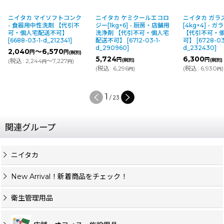
ニイタカ マイソフトコンク
ニイタカ ケミクールエコロ
ニイタカ ガラ
- 食器用中性洗剤 【代引不
ジー[1kg×6] - 厨房・店舗用
[4kg×4] -
可・個人宅配送不可】
洗浄剤 【代引不可・個人宅
【代引不可・
[
6688-03-1-d_212341
]
配送不可】
[
6712-03-1-
可】
[
6728-03
d_290960
]
d_232430
]
2,040
～6,570
円
円
(税別)
5,724
6,300
円
円
(
税込
:
2,244
～7,227
)
(税別)
(税別)
円
円
(
税込
:
6,296
)
(
税込
:
6,930
)
円
円
1
/
23
関連グループ
ニイタカ
New Arrival！新着商品をチェック！
衛生管理用品