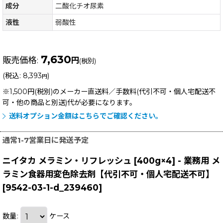
成分
二酸化チオ尿素
液性
弱酸性
7,630
販売価格
:
円
(税別)
(
税込
:
8,393
)
円
※1,500円(税別)のメーカー直送料／手数料(代引不可・個人宅配送不
可・他の商品と別送)
代が必要になります。
送料オプション金額はこちらでご確認ください。
通常1-7営業日に発送予定
ニイタカ メラミン・リフレッシュ [400g×4] - 業務用 メ
ラミン食器用変色除去剤【代引不可・個人宅配送不可】
[
9542-03-1-d_239460
]
数量
:
ケース