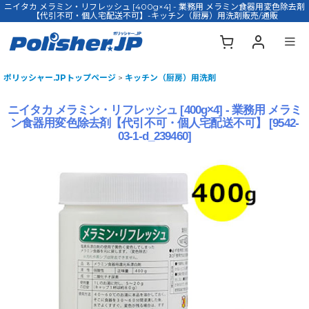
ニイタカ メラミン・リフレッシュ [400g×4] - 業務用 メラミン食器用変色除去剤
【代引不可・個人宅配送不可】-キッチン（厨房）用洗剤販売/通販
ポリッシャー.JPトップページ
>
キッチン（厨房）用洗剤
ニイタカ メラミン・リフレッシュ [400g×4] - 業務用 メラミ
ン食器用変色除去剤【代引不可・個人宅配送不可】
[
9542-
03-1-d_239460
]