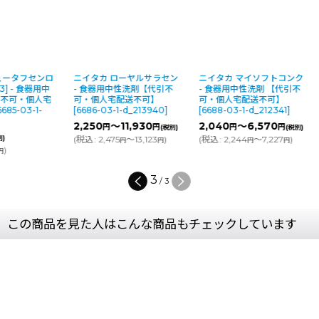
ュータフセンロ
ニイタカ ローヤルサラセン
ニイタカ マイソフトコンク
3] - 食器用中
- 食器用中性洗剤【代引不
- 食器用中性洗剤 【代引不
引不可・個人宅
可・個人宅配送不可】
可・個人宅配送不可】
6685-03-1-
[
6686-03-1-d_213940
]
[
6688-03-1-d_212341
]
2,250
～11,930
2,040
～6,570
円
円
円
円
(税別)
(税別)
別)
(
税込
:
2,475
～13,123
)
(
税込
:
2,244
～7,227
)
円
円
円
円
)
円
3
/
3
この商品を見た人はこんな商品もチェックしています