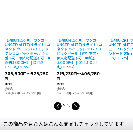
【納期約1.5ヶ月】ウンガー
【納期約1.5ヶ月】ウンガー
【納期未定】
UNGER nLITE(N ライト) コ
UNGER nLITE(N ライト) コ
UNGER nLIT
ネクト ウルトラハイモッド
ネクト ハイモッド テレスコ
ュロフレックス
テレスコピックポール【代
ピックポール【代引不可・
ンダード 25m
引不可・個人宅配送不可・#
個人宅配送不可・#直送
5-s_DLS25
]
直送3,000円】
[
10242-
3,000円】
[
10243-03-1-
03-1-d_UH35G
]
d_UC35G
]
305,600
～575,250
219,230
～406,280
円
円
円
円
(税別)
(税別)
(
税込
:
(
税込
:
336,160
～632,775
)
241,153
～446,908
)
円
円
円
円
5
/
7
この商品を見た人はこんな商品もチェックしています