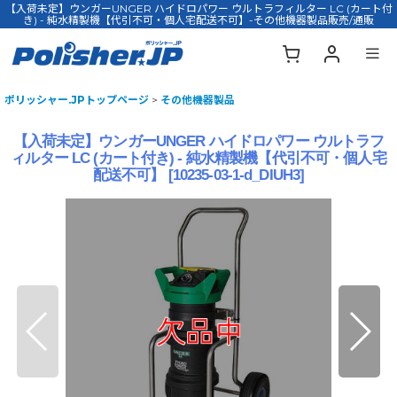
【入荷未定】ウンガーUNGER ハイドロパワー ウルトラフィルター LC (カート付
き) - 純水精製機【代引不可・個人宅配送不可】-その他機器製品販売/通販
ポリッシャー.JPトップページ
>
その他機器製品
【入荷未定】ウンガーUNGER ハイドロパワー ウルトラフ
ィルター LC (カート付き) - 純水精製機【代引不可・個人宅
配送不可】
[
10235-03-1-d_DIUH3
]