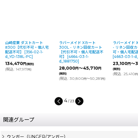
山崎産業 ダストカート
ラバーメイド Xカート
ラバーメイド X
#300【代引不可・個人宅
300L - リネン回収カート
- リネン回収
配送不可】
[
356-02-1-
【代引不可・個人宅配送不
可・個人宅配
d_YD-138L-PC
]
可】
[
4664-03-1-
[
4663-03-1-d
d_1881750
]
134,470
23,100
～3
円
円
(税別)
28,000
～45,710
円
円
(
税込
:
147,917
)
(税別)
円
(
税込
:
25,410
(税別)
円
(
税込
:
30,800
～50,281
)
円
円
4
/
23
関連グループ
ウンガー（UNGER/アンガー）