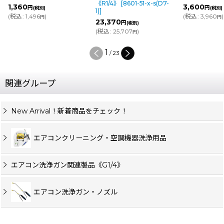
《R1/4》
[
8601-51-x-s(D7-
1,360
3,600
円
円
(税別)
(税別)
1)
]
(
税込
:
1,496
)
(
税込
:
3,960
)
円
円
23,370
円
(税別)
(
税込
:
25,707
)
円
1
/
23
関連グループ
New Arrival！新着商品をチェック！
エアコンクリーニング・空調機器洗浄用品
エアコン洗浄ガン関連製品《G1/4》
エアコン洗浄ガン・ノズル