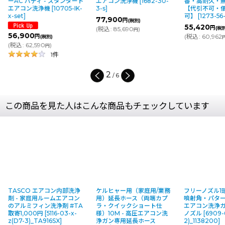
ーAC バディ - スタンダード
エアコン洗浄機
[
1682-30-
番・高耐久・
エアコン洗浄機
[
10705-IK-
3-s
]
【代引不可・
x-set
]
可】
[
1273-56-
77,900
円
(税別)
55,420
円
(
税込
:
85,690
)
(税別
円
56,900
(
税込
:
60,962
円
(税別)
(
税込
:
62,590
)
円
1
件
2
/
6
この商品を見た人はこんな商品もチェックしています
TASCO エアコン内部洗浄
ケルヒャー用（家庭用/業務
フリーノズル1頭
剤 - 家庭用ルームエアコン
用）延長ホース（両端カプ
噴射角・パタ
のアルミフィン洗浄剤 #TA
ラ・クイックショート仕
エアコン洗浄
取寄1,000円
[
5116-03-x-
様）10M - 高圧エアコン洗
ノズル
[
6909-
z(D7-3)_TA916SX
]
浄ガン専用延長ホース
2)_1138200
]