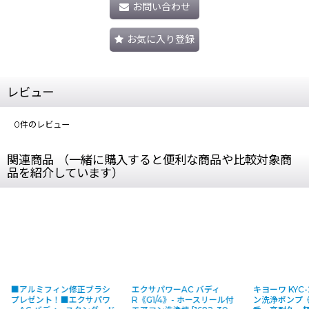
お問い合わせ
お気に入り登録
レビュー
0
件のレビュー
関連商品 （一緒に購入すると便利な商品や比較対象商
品を紹介しています）
■アルミフィン修正ブラシ
エクサパワーAC バディ
キヨーワ KYC-
プレゼント！■エクサパワ
R《G1/4》- ホースリール付
ン洗浄ポンプ《G