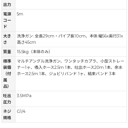
出力
電源
5m
コー
ド
大き
洗浄ガン: 全長29cm・パイプ長10cm、本体:幅56x奥行31x
さ
高さ45cm
質量
15.5kg（本体のみ）
標準
マルチアングル洗浄ガン、ワンタッチカプラ、小型ストレー
装備
ナー1ヶ、吸入ホース2.5m 1本、吐出ホース20m 1本、余水
（付
ホース2.5m 1本、ジュビリバンド 1ヶ、結束バンド 3本
属
品）
吐出
3.5MPa
圧力
ネジ
G1/4
規格