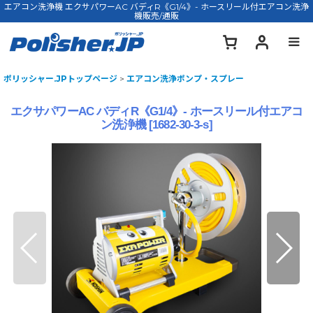
エアコン洗浄機 エクサパワーAC バディR《G1/4》- ホースリール付エアコン洗浄
機販売/通販
ポリッシャー.JPトップページ
>
エアコン洗浄ポンプ・スプレー
エクサパワーAC バディR《G1/4》- ホースリール付エアコ
ン洗浄機
[
1682-30-3-s
]