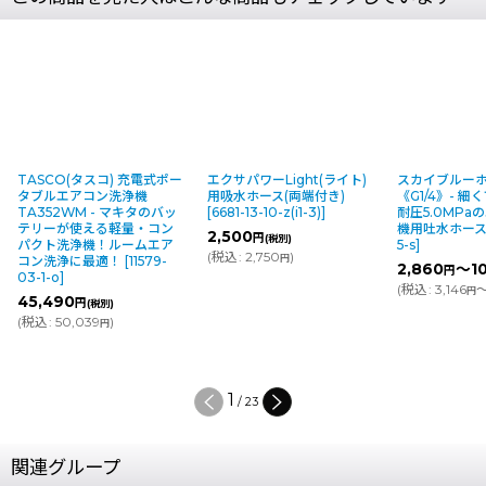
エクサパワーLight(ライト)
スカイブルーホース
丸山製作所 エ
用吸水ホース(両端付き)
《G1/4》- 細くてしなやか！
MSW029MR
[
6681-13-10-z(i1-3)
]
耐圧5.0MPaのエアコン洗浄
付)《G1/4》
機用吐水ホース
[
10438-67-
人宅配送不可・
2,500
円
(税別)
5-s
]
円】
[
4238-48
(
税込
:
2,750
)
円
d_MSW029M
2,860
～10,340
円
円
(税別)
107,500
円
(
税込
:
3,146
～11,374
)
(
円
円
(
税込
:
118,250
2
/
23
関連グループ