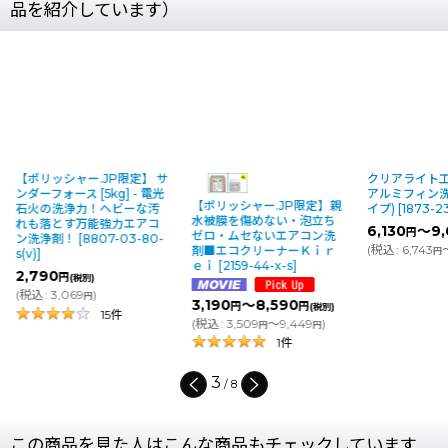
品を紹介しています）
定】 サ
クリアライト工業 RK-805 -
マルチ
- 電光
アルミフィン洗浄剤(強力タ
《G1/
【ポリッシャー.JP限定】親
な汚
イプ)
[
1873-23-1-o_21031
]
ニング
水被膜を傷めない・泡立ち
アコ
洗浄ガ
6,130
～9,600
円
円
(税別)
ゼロ・ムセないエアコン洗
-80-
13,90
(
税込
:
6,743
～10,560
)
剤■エコクリーナーＫｉｒ
円
円
(
税込
:
1
ｅｉ
[
2159-44-x-s
]
3,190
～8,590
円
円
(税別)
(
税込
:
3,509
～9,449
)
円
円
1
件
4
/
8
この商品を見た人はこんな商品もチェックしています