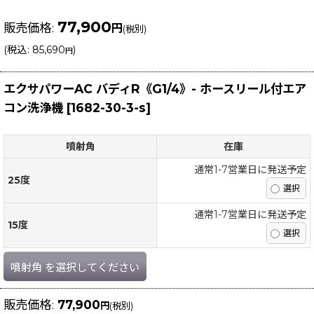
77,900
販売価格
:
円
(税別)
(
税込
:
85,690
)
円
エクサパワーAC バディR《G1/4》- ホースリール付エア
コン洗浄機
[
1682-30-3-s
]
噴射角
在庫
通常1-7営業日に発送予定
25度
通常1-7営業日に発送予定
15度
噴射角
を選択してください
販売価格
:
77,900
円
(税別)