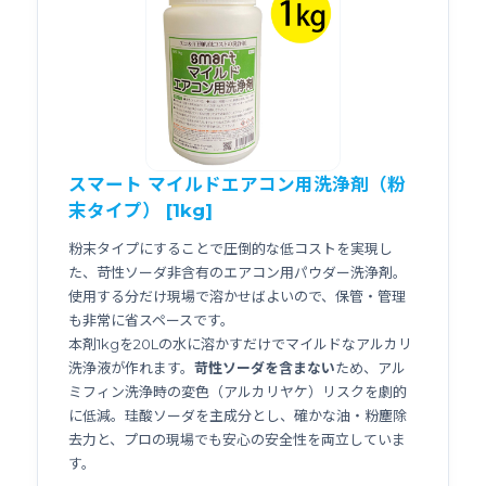
スマート マイルドエアコン用洗浄剤（粉
末タイプ） [1kg]
粉末タイプにすることで圧倒的な低コストを実現し
た、苛性ソーダ非含有のエアコン用パウダー洗浄剤。
使用する分だけ現場で溶かせばよいので、保管・管理
も非常に省スペースです。
本剤1kgを20Lの水に溶かすだけでマイルドなアルカリ
洗浄液が作れます。
苛性ソーダを含まない
ため、アル
ミフィン洗浄時の変色（アルカリヤケ）リスクを劇的
に低減。珪酸ソーダを主成分とし、確かな油・粉塵除
去力と、プロの現場でも安心の安全性を両立していま
す。