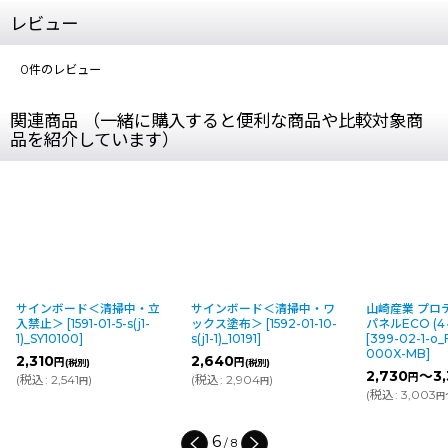
レビュー
0
件のレビュー
関連商品 （一緒に購入すると便利な商品や比較対象商
品を紹介しています）
サインボード＜清掃中・立
サインボード＜清掃中・ワ
山崎産業 プロ
入禁止＞
[
1591-01-5-s(j1-
ックス塗布＞
[
1592-01-10-
パネルECO (
1)_SY10100
]
s(j1-1)_10191
]
[
399-02-1-o_
000X-MB
]
2,310
2,640
円
円
(税別)
(税別)
2,730
～3,
円
(
税込
:
2,541
)
(
税込
:
2,904
)
円
円
(
税込
:
3,003
円
6
/
8