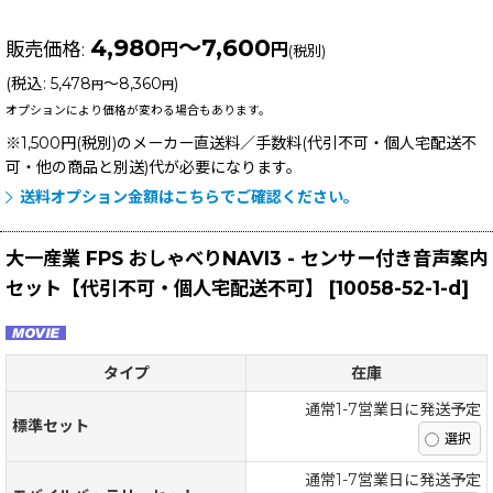
4,980
～7,600
販売価格
:
円
円
(税別)
(
税込
:
5,478
～8,360
)
円
円
オプションにより価格が変わる場合もあります。
※1,500円(税別)のメーカー直送料／手数料(代引不可・個人宅配送不
可・他の商品と別送)
代が必要になります。
送料オプション金額はこちらでご確認ください。
大一産業 FPS おしゃべりNAVI3 - センサー付き音声案内
セット【代引不可・個人宅配送不可】
[
10058-52-1-d
]
タイプ
在庫
通常1-7営業日に発送予定
標準セット
通常1-7営業日に発送予定