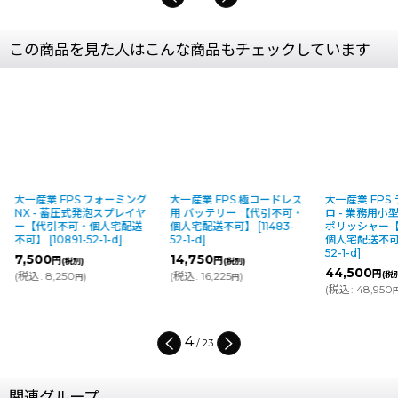
この商品を見た人はこんな商品もチェックしています
大一産業 FPS フォーミング
大一産業 FPS 極コードレス
大一産業 FPS
NX - 蓄圧式発泡スプレイヤ
用 バッテリー 【代引不可・
ロ - 業務用
ー【代引不可・個人宅配送
個人宅配送不可】
[
11483-
ポリッシャー
不可】
[
10891-52-1-d
]
52-1-d
]
個人宅配送不
52-1-d
]
7,500
14,750
円
円
(税別)
(税別)
44,500
円
(
税込
:
8,250
)
(
税込
:
16,225
)
(税
円
円
(
税込
:
48,950
4
/
23
関連グループ