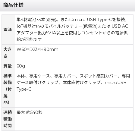
商品仕様
単4乾電池×3本(別売)。またはmicro USB Type-Cを接続。
IoT機器対応のモバイルバッテリー(低電流)または USB AC
電源
アダプター出力5V1A以上を使用しコンセントからの電源供
給が可能です
大き
W60×D23×H90mm
さ
質量
60g
標準
本体、専用ケース、専用カバー、スポット感知カバー、専用
装備
ケース取付けクリップ、本体直付けクリップ、microUSB
（付
Type-C
属
品）
連続
最大 約540秒
稼働
時間