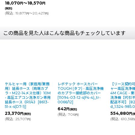
18,070
～18,570
円
円
(税別)
(
税込
:
19,877
～20,427
)
円
円
この商品を見た人はこんな商品もチェックしています
ケルヒャー用（家庭用/業務
レボテック ホースカバー
【リース契約
用）延長ホース（両端カプ
TOUGH (タフ) - 高圧洗浄機
ャー高圧洗浄機 H
ラ・M22-14メス仕様）10M
のカプラー接続部のカバー
4M CAGE -
- 高圧エアコン洗浄ガン専用
[
11094-03-12-s(F4-4)_tr-
洗浄機【代引
延長ホース《R1/4》
[
8613-
0066/12
]
配送不可】
[
82
51-x-s(D7-1)
]
d_1.524-985.
642
円
(税別)
23,370
554,880
円
円
(税別)
(
税込
:
706
)
(
円
(
税込
:
25,707
)
(
税込
:
610,368
円