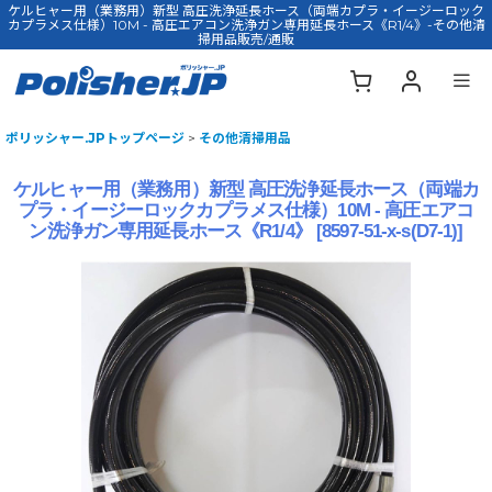
ケルヒャー用（業務用）新型 高圧洗浄延長ホース（両端カプラ・イージーロック
カプラメス仕様）10M - 高圧エアコン洗浄ガン専用延長ホース《R1/4》-その他清
掃用品販売/通販
ポリッシャー.JPトップページ
>
その他清掃用品
ケルヒャー用（業務用）新型 高圧洗浄延長ホース（両端カ
プラ・イージーロックカプラメス仕様）10M - 高圧エアコ
ン洗浄ガン専用延長ホース《R1/4》
[
8597-51-x-s(D7-1)
]