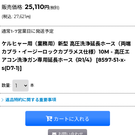
25,110
販売価格
:
円
(税別)
(
税込
:
27,621
)
円
通常1-7営業日に発送予定
ケルヒャー用（業務用）新型 高圧洗浄延長ホース（両端
カプラ・イージーロックカプラメス仕様）10M - 高圧エ
アコン洗浄ガン専用延長ホース《R1/4》
[
8597-51-x-
s(D7-1)
]
数量
:
本
返品特約に関する重要事項
カートに入れる
お問い合わせ