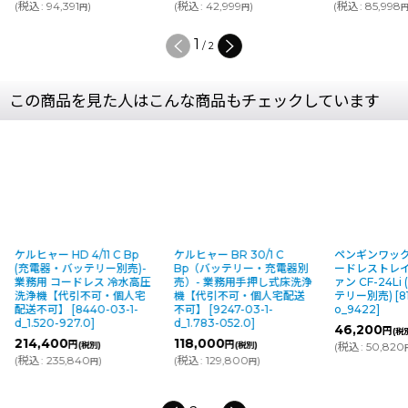
(
税込
:
94,391
)
(
税込
:
42,999
)
(
税込
:
85,998
円
円
1
/
2
この商品を見た人はこんな商品もチェックしています
ケルヒャー HD 4/11 C Bp
ケルヒャー BR 30/1 C
ペンギンワックス 
(充電器・バッテリー別売)-
Bp（バッテリー・充電器別
ードレストレイ
業務用 コードレス 冷水高圧
売）- 業務用手押し式床洗浄
ァン CF-24Li
洗浄機【代引不可・個人宅
機【代引不可・個人宅配送
テリー別売)
[
81
配送不可】
[
8440-03-1-
不可】
[
9247-03-1-
o_9422
]
d_1.520-927.0
]
d_1.783-052.0
]
46,200
円
(税別)
214,400
118,000
円
円
(税別)
(税別)
(
税込
:
50,820
)
円
(
税込
:
235,840
)
(
税込
:
129,800
)
円
円