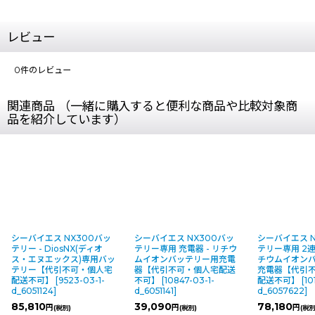
レビュー
0
件のレビュー
関連商品 （一緒に購入すると便利な商品や比較対象商
品を紹介しています）
シーバイエス NX300バッ
シーバイエス NX300バッ
シーバイエス N
テリー - DiosNX(ディオ
テリー専用 充電器 - リチウ
テリー専用 2連
ス・エヌエックス)専用バッ
ムイオンバッテリー用充電
チウムイオン
テリー【代引不可・個人宅
器【代引不可・個人宅配送
充電器【代引
配送不可】
[
9523-03-1-
不可】
[
10847-03-1-
配送不可】
[
10
d_6051124
]
d_6051141
]
d_6057622
]
85,810
39,090
78,180
円
円
円
(税別)
(税別)
(税別