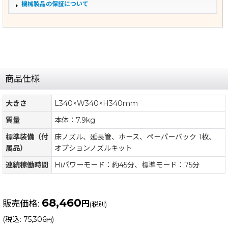
機械製品の保証について
商品仕様
大きさ
L340×W340×H340mm
質量
本体：7.9kg
標準装備（付
床ノズル、延長管、ホース、ペーパーバック 1枚、
属品）
オプションノズルキット
連続稼働時間
Hiパワーモード：約45分、標準モード：75分
68,460
販売価格
:
円
(税別)
(
税込
:
75,306
)
円