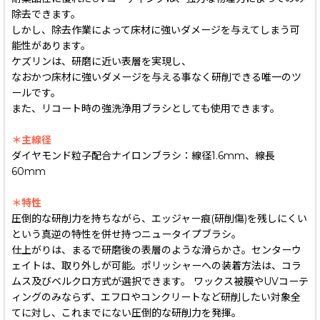
除去できます。
しかし、除去作業によって床材に強いダメージを与えてしまう可
能性があります。
ケズリンは、研磨に近い表層を実現し、
なおかつ床材に強いダメージを与える事なく研削できる唯一のツ
ールです。
また、リコート時の強洗浄用ブラシとしても使用できます。
＊主線径
ダイヤモンド粒子配合ナイロンブラシ：線径1.6mm、線長
60mm
＊特性
圧倒的な研削力を持ちながら、エッジャー痕(研削傷)を残しにくい
という真逆の特性を併せ持つニュータイプブラシ。
仕上がりは、まるで研磨後の表層のような滑らかさ。センターウ
ェイトは、取り外しが可能。ポリッシャーへの装着方法は、コラ
ムス及びベルクロ方式が選択できます。 ワックス被膜やUVコーテ
ィングのみならず、エフロやコンクリートなど研削したい対象全
てに対し、これまでにない圧倒的な研削力を発揮。