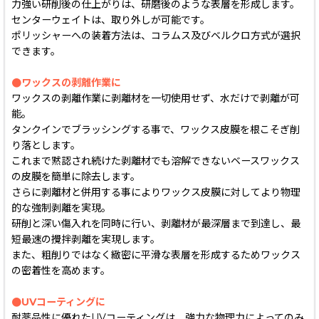
力強い研削後の仕上がりは、研磨後のような表層を形成します。
センターウェイトは、取り外しが可能です。
ポリッシャーへの装着方法は、コラムス及びベルクロ方式が選択
できます。
●ワックスの剥離作業に
ワックスの剥離作業に剥離材を一切使用せず、水だけで剥離が可
能。
タンクインでブラッシングする事で、ワックス皮膜を根こそぎ削
り落とします。
これまで黙認され続けた剥離材でも溶解できないベースワックス
の皮膜を簡単に除去します。
さらに剥離材と併用する事によりワックス皮膜に対してより物理
的な強制剥離を実現。
研削と深い傷入れを同時に行い、剥離材が最深層まで到達し、最
短最速の攪拌剥離を実現します。
また、粗削りではなく緻密に平滑な表層を形成するためワックス
の密着性を高めます。
●UVコーティングに
耐薬品性に優れたUVコーティングは、強力な物理力によってのみ