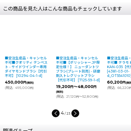
この商品を見た人はこんな商品もチェックしています
■受注生産品・キャンセル
■受注生産品・キャンセル
■受注生産品
不可■クオリティ テンペス
不可■【ポリッシャー.JP限
不可■ テラモ
ト - サイドワインダー専用
定仕様！】 ニューダントツ
KAN-035【
ダイヤモンドブラシ【代引
ブラシ(プレート別売) - 研磨
[
4381-03-01-
不可】
[
10294-04-1-d
]
剤入トレグリットブラシ
d_OT5541010
【代引不可】
[
7125-59-1-d
]
450,000
60,200
円
円
(税別)
(税
19,200
～48,000
円
円
(
税込
:
495,000
)
(
税込
:
66,220
円
(税別)
(
税込
:
21,120
～52,800
)
円
円
4
/
23
関連グループ