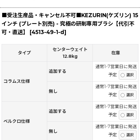
■受注生産品・キャンセル不可■KEZURIN(ケズリン) 15
インチ (プレート別売) - 究極の研削専用ブラシ【代引不
可・直送】
[
4513-49-1-d
]
センターウェイト
タイプ
在庫
12.8kg
通常1-7営業日に発送
追加する
予定
コラムス仕様
通常1-7営業日に発送
無し
予定
通常1-7営業日に発送
追加する
予定
ベルクロ仕様
通常1-7営業日に発送
無し
予定