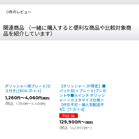
0
件のレビュー
関連商品 （一緒に購入すると便利な商品や比較対象商
品を紹介しています）
ポリッシャー用プレート(ビ
【ポリッシャー.JP限定】■
ス付き)
[
806-31-x-x
]
パッド台(＋プレート)プレゼ
ント中■14インチ ポリッシ
1,260
～4,060
円
円
(税別)
ャー＜カスタマイズ仕様＞
(
税込
:
1,386
～4,466
)
円
円
【代引不可・個人宅配送不
可】
[
7-31-1-d
]
129,900
～
円
(税別)
(
税込
:
142,890
～
)
円