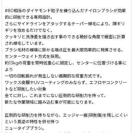
#80相当のダイヤモンド粒子を練り込んだナイロンブラシが効果
的に研削できる専用設計。
さらにサイドラインをアタックするテーパー植毛により、隅ギリ
ギリを攻めるだけでなく、
クッキリと洗浄差を描き出す事のできる絶妙な角度で緻密に計算
され植毛しています。
ブラシ毛材の線端に掛かる端点圧を最大限効果的に発揮させる、
センターウェイト方式を採用。
約13kgの荷重を常時低重心に固定し、センターに位置づける事に
より
一切の回転振れが発生しない画期的な荷重方式です。
ワックス皮膜やUVコーティングのみならず、エフロやコンクリー
トなど研削したい対象
全てに対し、これまでにない圧倒的な研削力を持って、
新たな作業領域に踏み込む事が可能になります。
圧倒的な研削力を持ちながら、エッジャー痕(研削傷)を残しにくい
という真逆の特性を併せ持つ
ニュータイプブラシ。