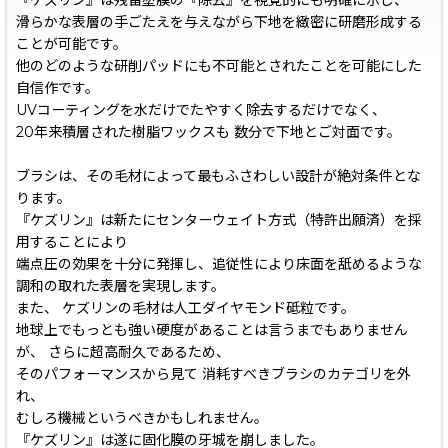
『ケズリン』は残留塗膜の『除去』を視覚的にも明確に示し、
滑らかな表層の手ごたえを与えながら下地を緻密に研磨形成する
ことが可能です。
他のどのような研削パッドにも不可能とされたことを可能にした
自信作です。
UVコーティングを水だけでたやすく除去するだけでなく、
20年来積層された樹脂ワックスも 数分で下地とご対面です。
ブラシは、その毛材によって最もふさわしい設計が絶対条件とな
ります。
『ケズリン』は新たにセンターウェイト方式（特許出願済）を採
用することにより
端点圧の効果を十分に発揮し、追従性により床面を舐めるような
調和の取れた表層を実現します。
また、 ケズリンの毛材は人工ダイヤモンド砥粒です。
地球上でもっとも強い硬度があることは言うまでもありません
が、 さらに超高耐久であるため、
そのパフォーマンスから見て 消耗すべきブラシのカテゴリを外
れ、
むしろ機械というべきかもしれません。
『ケズリン』は遂に固化膜の牙城を崩しました。