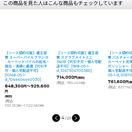
この商品を見た人はこんな商品もチェックしています
【リース契約可能】蔵王産
【リース契約可能】蔵王産
【リース契約
業 スーパーパイルブラシ III
業 スクラブメイトミニ
業 バルチャー
- カーペットパイルの起毛・
360B【代引不可・個人宅配
カーペット洗
復元・清掃に最適【代引不
送不可】
[
1818-05-1-
ポリッシャー
可・個人宅配送不可】
d_1047304700360
]
個人宅配送不
[
10148-05-1-
05-1-d_10157
714,000
円
(税別)
d_1044404440030
]
761,600
円
(
税込
:
785,400
)
(
円
848,300
～929,600
円
(
税込
:
837,76
円
(税別)
(
税込
:
933,130
～1,022,560
)
円
円
4
/
23