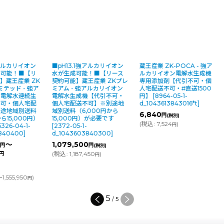
強アルカリイオン
■pH13.1強アルカリイオン
蔵王産業 ZK-POCA - 強ア
成可能！■【リ
水が生成可能！■【リース
ルカリイオン電解水生成機
】蔵王産業 ZK
契約可能】蔵王産業 ZKプレ
専用添加剤【代引不可・個
リミテッド - 強ア
ミアム - 強アルカリイオン
人宅配送不可・#直送1500
ン電解水連続生
電解水生成機【代引不可・
円】
[
8964-05-1-
不可・個人宅配
個人宅配送不可】※別途地
d_1043613843016*t
]
別途地域別送料
域別送料（6,000円から
6,840
円
(税別)
ら15,000円）
15,000円）が必要です
(
税込
:
7,524
)
円
5326-04-1-
[
2372-05-1-
840400
]
d_1043603840300
]
～
1,079,500
円
円
(税別)
(
税込
:
1,187,450
)
円
円
1,555,950
)
円
5
/
5