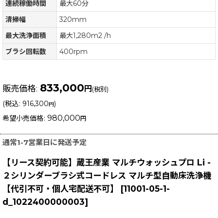
連続稼働時間
最大60分
清掃幅
320mm
最大洗浄面積
最大1,280m2 /h
ブラシ回転数
400rpm
833,000
販売価格
:
円
(税別)
(
税込
:
916,300
)
円
980,000
希望小売価格
:
円
通常1-7営業日に発送予定
【リース契約可能】蔵王産業 マルチウォッシュプロ Li -
２シリンダーブラシ式コードレス マルチ型自動床洗浄機
【代引不可・個人宅配送不可】
[
11001-05-1-
d_1022400000003
]