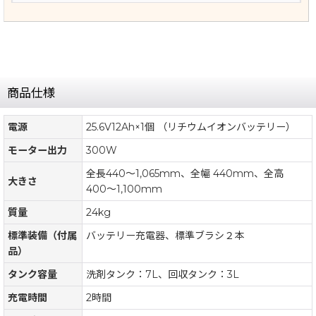
商品仕様
電源
25.6V12Ah×1個 （リチウムイオンバッテリー）
モーター出力
300W
全長440〜1,065mm、全幅 440mm、全高
大きさ
400〜1,100mm
質量
24kg
標準装備（付属
バッテリー充電器、標準ブラシ２本
品）
タンク容量
洗剤タンク：7L、回収タンク：3L
充電時間
2時間