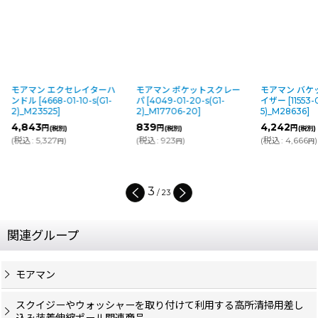
モアマン エクセレイターハ
モアマン ポケットスクレー
モアマン バケ
ンドル
[
4668-01-10-s(G1-
パ
[
4049-01-20-s(G1-
イザー
[
11553-
2)_M23525
]
2)_M17706-20
]
5)_M28636
]
4,843
839
4,242
円
円
円
(税別)
(税別)
(税別)
(
税込
:
5,327
)
(
税込
:
923
)
(
税込
:
4,666
)
円
円
円
3
/
23
関連グループ
モアマン
スクイジーやウォッシャーを取り付けて利用する高所清掃用差し
込み装着伸縮ポール関連商品