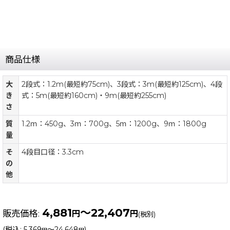
商品仕様
大
2段式：1.2m(最短約75cm)、3段式：3m(最短約125cm)、4段
き
式：5m(最短約160cm)・9m(最短約255cm)
さ
質
1.2ｍ：450g、3ｍ：700g、5ｍ：1200g、9ｍ：1800g
量
そ
4段目口径：3.3cm
の
他
4,881
～22,407
販売価格
:
円
円
(税別)
(
税込
:
5,369
～24,648
)