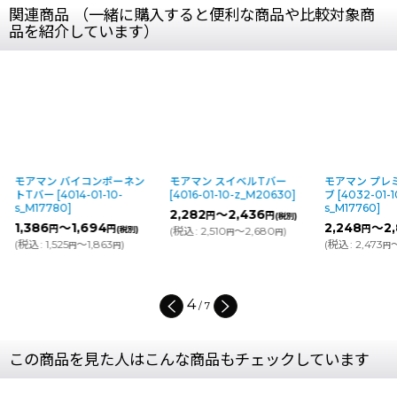
関連商品 （一緒に購入すると便利な商品や比較対象商
品を紹介しています）
モアマン バイコンポーネン
モアマン スイベルTバー
モアマン プレ
トTバー
[
4014-01-10-
[
4016-01-10-z_M20630
]
ブ
[
4032-01-1
s_M17780
]
s_M17760
]
2,282
～2,436
円
円
(税別)
1,386
～1,694
2,248
～2,
円
円
円
(税別)
(
税込
:
2,510
～2,680
)
円
円
(
税込
:
1,525
～1,863
)
(
税込
:
2,473
円
円
円
4
/
7
この商品を見た人はこんな商品もチェックしています