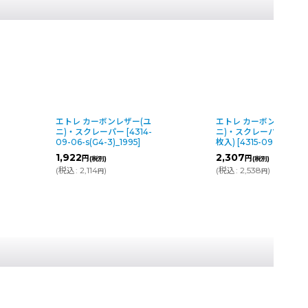
 カーボンレザー(ユ
エトレ カーボンレザー(ユ
スクレーパー
[
4314-
ニ)・スクレーパー用替刃(10
-s(G4-3)_1995
]
枚入)
[
4315-09-6-s_1999
]
2
2,307
円
円
(税別)
(税別)
2,114
)
(
税込
:
2,538
)
円
円