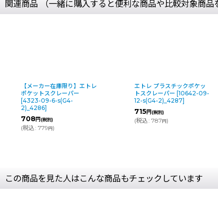
関連商品 （一緒に購入すると便利な商品や比較対象商品
庫限り】エトレ
エトレ プラスチックポケッ
エトレ 
レーパー
トスクレーパー
[
10642-09-
レーパー
-s(G4-
12-s(G4-2)_4287
]
2)_46312
715
2,762
円
円
(税別)
(
税込
:
787
)
(
税込
:
3,
円
この商品を見た人はこんな商品もチェックしています