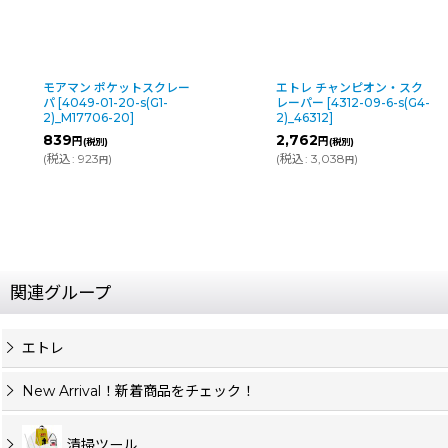
モアマン ポケットスクレー
エトレ チャンピオン・スク
パ
[
4049-01-20-s(G1-
レーパー
[
4312-09-6-s(G4-
2)_M17706-20
]
2)_46312
]
839
2,762
円
円
(税別)
(税別)
(
税込
:
923
)
(
税込
:
3,038
)
円
円
関連グループ
エトレ
New Arrival！新着商品をチェック！
清掃ツール