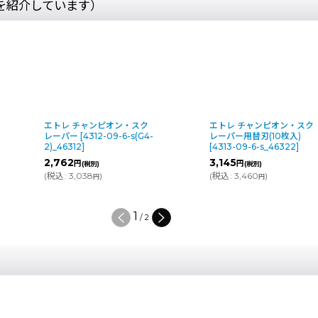
を紹介しています）
チャンピオン・スク
エトレ チャンピオン・スク
エトレ
[
4312-09-6-s(G4-
レーパー用替刃(10枚入)
ニ)・
]
[
4313-09-6-s_46322
]
09-06
3,145
1,92
円
(税別)
(税別)
038
)
(
税込
:
3,460
)
(
税込
:
円
円
2
/
2