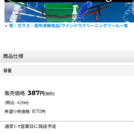
窓・ガラス・高所清掃用品/ウインドウクリーニングツール一覧
商品仕様
容量
387
販売価格
:
円
(税別)
(
税込
:
426
)
円
870
希望小売価格
:
円
通常1-7営業日に発送予定