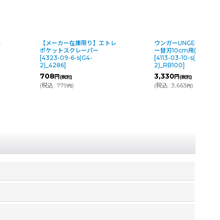
ス
【メーカー在庫限り】エトレ
ウンガーUNGER スク
ポケットスクレーパー
ー替刃10cm用(10枚入)
[
4323-09-6-s(G4-
[
4113-03-10-s(G3-
2)_4286
]
2)_RB100
]
708
3,330
円
円
(税別)
(税別)
(
税込
:
779
)
(
税込
:
3,663
)
円
円