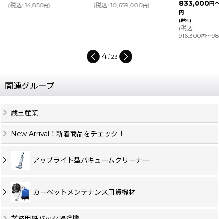
833,000
円
(
税込
:
14,850
)
(
税込
:
10,659,000
)
円
円
円
(税別)
(
税込
:
916,300
～98
円
4
/
23
関連グループ
蔵王産業
New Arrival！新着商品をチェック！
アップライト型バキュームクリーナー
カーペットメンテナンス用資機材
業務用紙パック掃除機