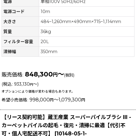
電源
単相100V 50Hz/60Hz
電源コード
10m
大きさ
484~1,260mm×490mm×715~1,114mm
質量
36kg
フィルター容量
20L
清掃幅
350mm
848,300
～
販売価格
:
円
(税別)
(
税込
:
933,130
～
)
円
オプションにより価格が変わる場合もあります。
998,000
～1,079,300
希望小売価格
:
円
円
【リース契約可能】蔵王産業 スーパーパイルブラシ III -
カーペットパイルの起毛・復元・清掃に最適【代引不
可・個人宅配送不可】
[
10148-05-1-