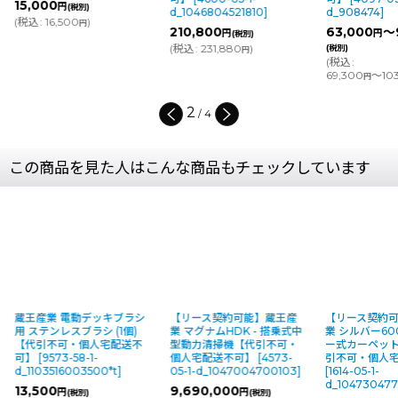
15,000
円
(税別)
d_1046804521810
]
d_908474
]
(
税込
:
16,500
)
円
210,800
63,000
～
円
円
(税別)
(
税込
:
231,880
)
(税別)
円
(
税込
:
69,300
～103
円
2
/
4
この商品を見た人はこんな商品もチェックしています
蔵王産業 電動デッキブラシ
【リース契約可能】蔵王産
【リース契約
用 ステンレスブラシ (1個)
業 マグナムHDK - 搭乗式中
業 シルバー60
【代引不可・個人宅配送不
型動力清掃機【代引不可・
ー式カーペッ
可】
[
9573-58-1-
個人宅配送不可】
[
4573-
引不可・個人
d_1103516003500*t
]
05-1-d_1047004700103
]
[
1614-05-1-
d_10473047
13,500
9,690,000
円
円
(税別)
(税別)