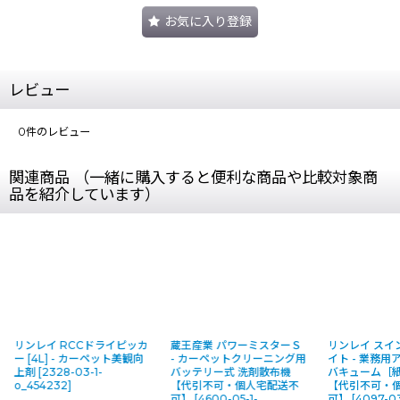
お気に入り登録
レビュー
0
件のレビュー
関連商品 （一緒に購入すると便利な商品や比較対象商
品を紹介しています）
リンレイ RCCドライピッカ
蔵王産業 パワーミスターＳ
リンレイ スイ
ー [4L] - カーペット美観向
- カーペットクリーニング用
イト - 業務
上剤
[
2328-03-1-
バッテリー式 洗剤散布機
バキューム［
o_454232
]
【代引不可・個人宅配送不
【代引不可・
可】
[
4600-05-1-
可】
[
4097-03