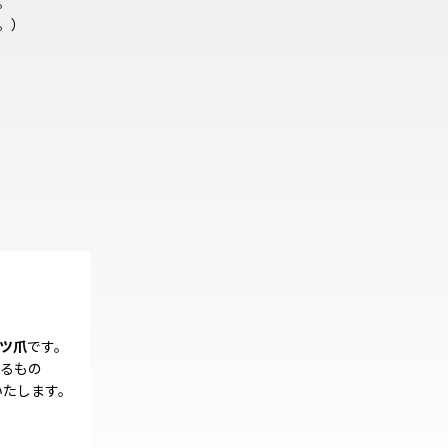
。
。）
4ツ爪
です。
るもの
いたします。