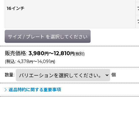
16インチ
サイズ
/
プレート
を選択してください
販売価格
:
3,980
～12,810
円
円
(税別)
(
税込
:
4,378
～14,091
)
円
円
数量
:
個
返品特約に関する重要事項