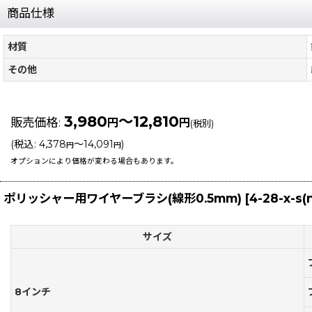
商品仕様
材質
その他
3,980
～12,810
販売価格
:
円
円
(税別)
(
税込
:
4,378
～14,091
)
円
円
オプションにより価格が変わる場合もあります。
ポリッシャー用ワイヤーブラシ(線形0.5mm)
[
4-28-x-s(
サイズ
8インチ