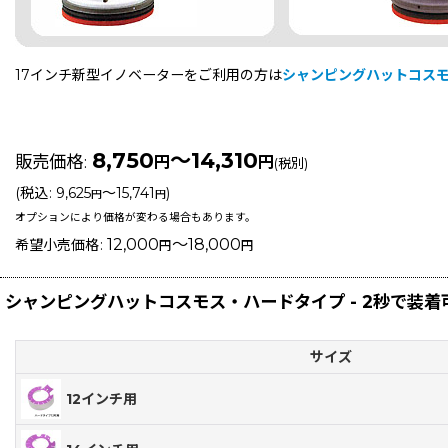
17インチ新型イノベーターをご利用の方は
シャンピングハットコス
8,750
～14,310
販売価格
:
円
円
(税別)
(
税込
:
9,625
～15,741
)
円
円
オプションにより価格が変わる場合もあります。
12,000
～18,000
希望小売価格
:
円
円
シャンピングハットコスモス・ハードタイプ - 2秒で装
サイズ
12インチ用