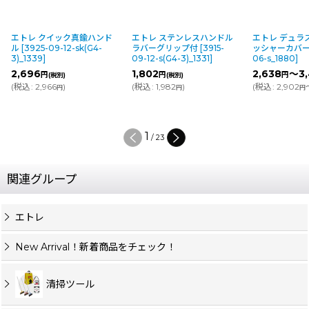
エトレ クイック真鍮ハンド
エトレ ステンレスハンドル
エトレ デュラ
ル
[
3925-09-12-sk(G4-
ラバーグリップ付
[
3915-
ッシャーカバ
3)_1339
]
09-12-s(G4-3)_1331
]
06-s_1880
]
2,696
1,802
2,638
～3,
円
円
円
(税別)
(税別)
(
税込
:
2,966
)
(
税込
:
1,982
)
(
税込
:
2,902
円
円
円
1
/
23
関連グループ
エトレ
New Arrival！新着商品をチェック！
清掃ツール