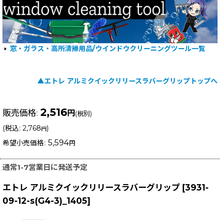
窓・ガラス・高所清掃用品/ウインドウクリーニングツール一覧
▲エトレ アルミクイックリリースラバーグリップトップへ
2,516
販売価格
:
円
(税別)
(
税込
:
2,768
)
円
5,594
希望小売価格
:
円
通常1-7営業日に発送予定
エトレ アルミクイックリリースラバーグリップ
[
3931-
09-12-s(G4-3)_1405
]