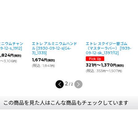
ミニウムチャン
エトレ アルミニウムハンド
エトレ スクイジー替ゴム
9-12-s_1912
]
ル
[
3930-09-12-s(G4-
（マスターラバー）
[
1939-
3)_1335
]
09-12-sk_1397/12
]
,824
円
(税別)
1,674
円
～3,106
)
(税別)
円
円
321
～1,370
(
税込
:
1,841
)
円
円
(税別)
円
(
税込
:
353
～1,507
)
円
円
2
/
2
この商品を見た人はこんな商品もチェックしています