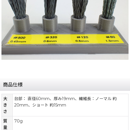
商品仕様
大
台部： 直径60mm、厚み19mm、繊維長：ノーマル 約
き
20mm、ショート 約15mm
さ
質
70g
量