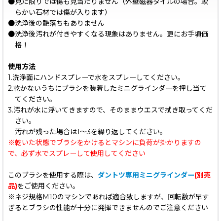
●見た限りでは傷も見当たりません（外壁磁器タイルの場合。軟
らかい石材では傷が入ります）
●洗浄後の艶落ちもありません
●洗浄後汚れが付きやすくなる現象はありません。更にお手頃価
格！
使用方法
1.洗浄面にハンドスプレーで水をスプレーしてください。
2.乾かないうちにブラシを装着したミニグラインダーを押し当て
てください。
3.汚れが水に浮いてきますので、そのままウエスで拭き取ってくだ
さい。
汚れが残った場合は1〜3を繰り返してください。
※乾いた状態でブラシをかけるとマシンに負荷が掛かりますの
で、必ず水でスプレーして使用してください
このブラシを使用する際は、
ダントツ専用ミニグラインダー
(別売
品)
をご使用ください。
※ネジ規格M10のマシンであれば適合致しますが、回転数が早す
ぎるとブラシの性能が十分に発揮できませんのでご注意ください