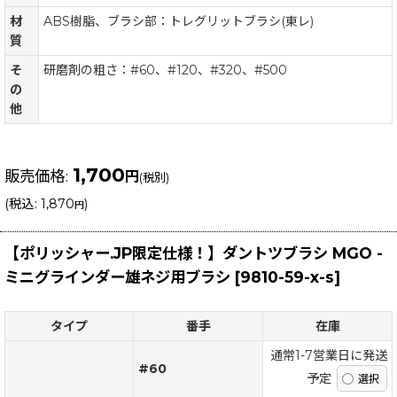
材
ABS樹脂、ブラシ部：トレグリットブラシ(東レ)
質
そ
研磨剤の粗さ：#60、#120、#320、#500
の
他
1,700
販売価格
:
円
(税別)
(
税込
:
1,870
)
円
【ポリッシャー.JP限定仕様！】ダントツブラシ MGO -
ミニグラインダー雄ネジ用ブラシ
[
9810-59-x-s
]
タイプ
番手
在庫
通常1-7営業日に発送
#60
予定