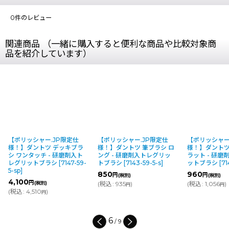
0
件のレビュー
関連商品 （一緒に購入すると便利な商品や比較対象商
品を紹介しています）
【ポリッシャー.JP限定仕
【ポリッシャー.JP限定仕
【ポリッシャー
様！】ダントツ デッキブラ
様！】ダントツ 筆ブラシ ロ
様！】ダントツ
シ ワンタッチ - 研磨剤入ト
ング - 研磨剤入トレグリッ
ラット - 研
レグリットブラシ
[
7147-59-
トブラシ
[
7143-59-5-s
]
ットブラシ
[
71
5-sp
]
850
960
円
円
(税別)
(税別)
4,100
円
(税別)
(
税込
:
935
)
(
税込
:
1,056
)
円
円
(
税込
:
4,510
)
円
6
/
9