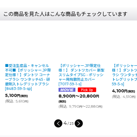
この商品を見た人はこんな商品もチェックしています
■受注生産品・キャンセル
【ポリッシャー.JP限定仕
【ポリッシャー
不可■【ポリッシャー.JP限
様！】 ダントツカバー 新型
様！】ダントツ
定仕様！】ダントツ コーナ
スリムタイプSG - ポリッシ
ラシ ワンタッチ
ーブラシ ワンタッチ45 - 研
ャー用飛散防止カバー
トレグリット
磨剤入トレグリットブラシ
[
7017-59-1-s
]
59-5-s
]
[
8483-59-5-sp
]
4,100
円
(税別)
5,100
8,900
～20,800
円
(税別)
(
税込
:
4,510
)
円
円
円
(
税込
:
5,610
)
円
(税別)
(
税込
:
9,790
～22,880
)
円
円
4
/
23