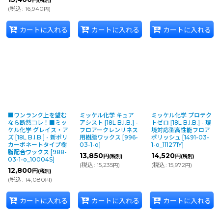
円
(税別)
(
税込
:
16,940
)
円
カートに入れる
カートに入れる
カートに入れる
■ワンランク上を望む
ミッケル化学 キュア
ミッケル化学 プロテク
なら断然コレ！■ミッ
アシスト [18L B.I.B.] -
トゼロ [18L B.I.B.] - 環
ケル化学 グレイス・ア
フロアークレンリネス
境対応型高性能フロア
ズ [18L B.I.B.] - 新ポリ
用樹脂ワックス
[
996-
ポリッシュ
[
1491-03-
カーボネートタイプ樹
03-1-o
]
1-o_111271Y
]
脂配合ワックス
[
988-
13,850
14,520
円
円
(税別)
(税別)
03-1-o_10004S
]
(
税込
:
15,235
)
(
税込
:
15,972
)
円
円
12,800
円
(税別)
(
税込
:
14,080
)
円
カートに入れる
カートに入れる
カートに入れる