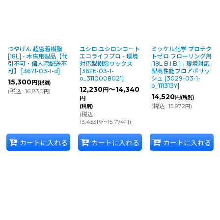
つやげん 超密着樹脂
ユシロ ユシロンコート
ミッケル化学 プロテク
[18L] - 木床用製品【代
エコライフプロ - 環境
トゼロ フローリング用
引不可・個人宅配送不
対応型樹脂ワックス
[18L B.I.B.] - 環境対応
可】
[
3671-03-1-d
]
[
3626-03-1-
型高性能フロアポリッ
o_3110008021
]
シュ
[
3029-03-1-
15,300
円
(税別)
o_111313Y
]
12,230
～14,340
円
(
税込
:
16,830
)
円
14,520
円
(税別)
円
(
税込
:
15,972
)
(税別)
円
(
税込
:
13,453
～15,774
)
円
円
カートに入れる
カートに入れる
カートに入れる