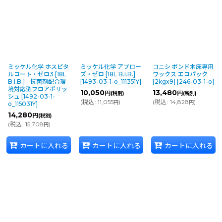
ミッケル化学 ホスピタ
ミッケル化学 アプロー
コニシ ボンド木床専用
ルコート・ゼロ3 [18L
ズ・ゼロ [18L B.I.B.]
ワックス エコパック
B.I.B.] - 抗菌剤配合環
[
1493-03-1-o_111351Y
]
[2kgx9]
[
246-03-1-o
]
境対応型フロアポリッ
10,050
13,480
円
円
(税別)
(税別)
シュ
[
1492-03-1-
(
税込
:
11,055
)
(
税込
:
14,828
)
円
円
o_115031Y
]
14,280
円
(税別)
(
税込
:
15,708
)
円
カートに入れる
カートに入れる
カートに入れる