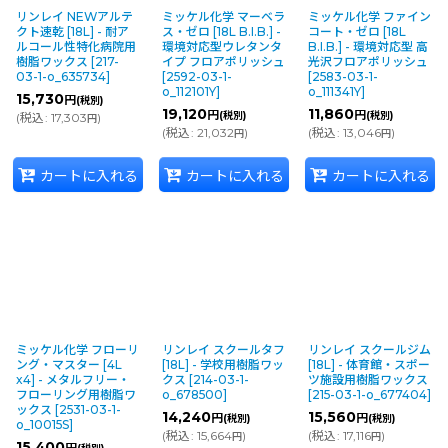
リンレイ NEWアルテ
ミッケル化学 マーベラ
ミッケル化学 ファイン
クト速乾 [18L] - 耐ア
ス・ゼロ [18L B.I.B.] -
コート・ゼロ [18L
ルコール性特化病院用
環境対応型ウレタンタ
B.I.B.] - 環境対応型 高
樹脂ワックス
[
217-
イプ フロアポリッシュ
光沢フロアポリッシュ
03-1-o_635734
]
[
2592-03-1-
[
2583-03-1-
o_112101Y
]
o_111341Y
]
15,730
円
(税別)
19,120
11,860
円
円
(税別)
(税別)
(
税込
:
17,303
)
円
(
税込
:
21,032
)
(
税込
:
13,046
)
円
円
カートに入れる
カートに入れる
カートに入れる
ミッケル化学 フローリ
リンレイ スクールタフ
リンレイ スクールジム
ング・マスター [4L
[18L] - 学校用樹脂ワッ
[18L] - 体育館・スポー
x4] - メタルフリー・
クス
[
214-03-1-
ツ施設用樹脂ワックス
フローリング用樹脂ワ
o_678500
]
[
215-03-1-o_677404
]
ックス
[
2531-03-1-
14,240
15,560
円
円
(税別)
(税別)
o_10015S
]
(
税込
:
15,664
)
(
税込
:
17,116
)
円
円
15,400