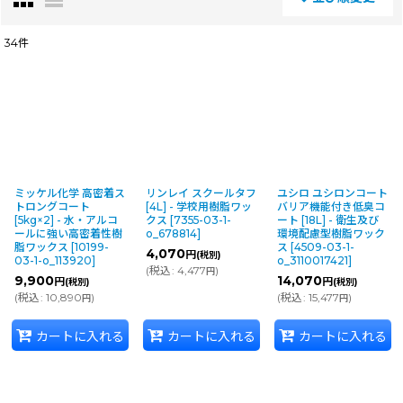
閉じる
34
件
表示数
:
並び順
:
絞り込む
ミッケル化学 高密着ス
リンレイ スクールタフ
ユシロ ユシロンコート
トロングコート
[4L] - 学校用樹脂ワッ
バリア機能付き低臭コ
[5kg×2] - 水・アルコ
クス
[
7355-03-1-
ート [18L] - 衛生及び
ールに強い高密着性樹
o_678814
]
環境配慮型樹脂ワック
脂ワックス
[
10199-
ス
[
4509-03-1-
4,070
円
(税別)
03-1-o_113920
]
o_3110017421
]
(
税込
:
4,477
)
円
9,900
14,070
円
円
(税別)
(税別)
(
税込
:
10,890
)
(
税込
:
15,477
)
円
円
カートに入れる
カートに入れる
カートに入れる