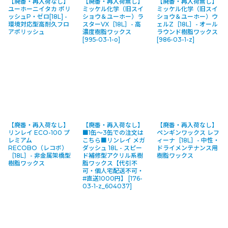
【廃番・再入荷なし】
【廃番・再入荷無し】
【廃番・再入荷無し】
ユーホーニイタカ ポリ
ミッケル化学（旧スイ
ミッケル化学（旧スイ
ッシュP・ゼロ[18L] -
ショウ＆ユーホー）ラ
ショウ＆ユーホー）ウ
環境対応型高耐久フロ
スターVX［18L］- 高
ェルZ［18L］- オール
アポリッシュ
濃度樹脂ワックス
ラウンド樹脂ワックス
[
995-03-1-o
]
[
986-03-1-z
]
【廃番・再入荷なし】
【廃番・再入荷なし】
【廃番・再入荷なし】
リンレイ ECO-100 プ
■1缶〜3缶での注文は
ペンギンワックス レフ
レミアム
こちら■リンレイ メガ
ィーナ［18L］- 中性・
RECOBO（レコボ）
ダッシュ 18L - スピー
ドライメンテナンス用
［18L］- 非金属架橋型
ド補修型アクリル系樹
樹脂ワックス
樹脂ワックス
脂ワックス【代引不
可・個人宅配送不可・
#直送1000円】
[
176-
03-1-z_604037
]