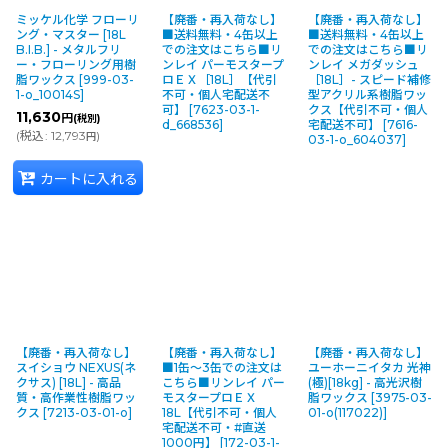
ミッケル化学 フローリ
【廃番・再入荷なし】
【廃番・再入荷なし】
ング・マスター [18L
■送料無料・4缶以上
■送料無料・4缶以上
B.I.B.] - メタルフリ
での注文はこちら■リ
での注文はこちら■リ
ー・フローリング用樹
ンレイ パーモスタープ
ンレイ メガダッシュ
脂ワックス
[
999-03-
ロＥＸ［18L］【代引
［18L］- スピード補修
1-o_10014S
]
不可・個人宅配送不
型アクリル系樹脂ワッ
可】
[
7623-03-1-
クス【代引不可・個人
11,630
円
(税別)
d_668536
]
宅配送不可】
[
7616-
(
税込
:
12,793
)
円
03-1-o_604037
]
カートに入れる
【廃番・再入荷なし】
【廃番・再入荷なし】
【廃番・再入荷なし】
スイショウ NEXUS(ネ
■1缶〜3缶での注文は
ユーホーニイタカ 光神
クサス) [18L] - 高品
こちら■リンレイ パー
(極)[18kg] - 高光沢樹
質・高作業性樹脂ワッ
モスタープロＥＸ
脂ワックス
[
3975-03-
クス
[
7213-03-01-o
]
18L【代引不可・個人
01-o(117022)
]
宅配送不可・#直送
1000円】
[
172-03-1-