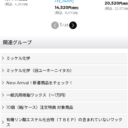
1-tz_114111Y
]
20,520
8,
円
(税別)
14,520
円
(税別)
(
税込
:
22,572
)
(
税
円
(
税込
:
15,972
)
円
2
/
23
関連グループ
ミッケル化学
ミッケル化学（旧ユーホーニイタカ）
New Arrival！新着商品をチェック！
一般汎用樹脂ワックス（〜1万円）
10個（箱/ケース）注文特典 対象商品
有機リン酸エステル化合物（ＴＢＥＰ）の含まれていないワック
ス