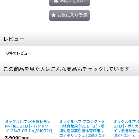
お問い合わせ
お気に入り登録
レビュー
0
件のレビュー
この商品を見た人はこんな商品もチェックしています
鹸レモン
ミッケル化学 プロテクトゼ
ミッケル化学 グレイス [18L
ミッ
 - ハンドソー
ロ体育館用 [18L B.I.B.] - 環
B.I.B.] - ポリカーボネートタ
ル [
181032Y
]
境対応型高性能体育館用フ
イプ樹脂配合ワックス
ソー
ロアポリッシュ
[
2590-03-
[
987-03-1-o_10001S
]
o_1