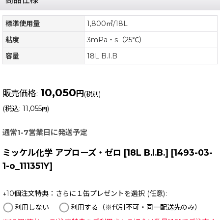
標準使用量
1,800㎡/18L
粘度
3mPa・s（25℃）
容量
18L B.I.B
10,050
販売価格
:
円
(税別)
(
税込
:
11,055
)
円
通常1-7営業日に発送予定
ミッケル化学 アプローズ・ゼロ [18L B.I.B.]
[
1493-03-
1-o_111351Y
]
↓10個注文特典：さらに１缶プレゼントを選択
(任意)
:
利用しない
利用する（※代引不可・同一配送先のみ）