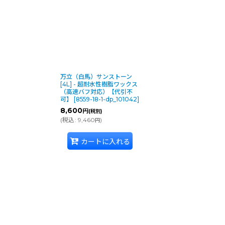
絞り込む
万立（白馬）サンストーン
[4L] - 超耐水性樹脂ワックス
（高速バフ対応）【代引不
可】
[
8559-18-1-dp_101042
]
8,600
円
(税別)
(
税込
:
9,460
)
円
カートに入れる