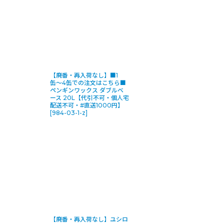
【廃番・再入荷なし】■1
缶〜4缶での注文はこちら■
ペンギンワックス ダブルベ
ース 20L【代引不可・個人宅
配送不可・#直送1000円】
[
984-03-1-z
]
【廃番・再入荷なし】ユシロ