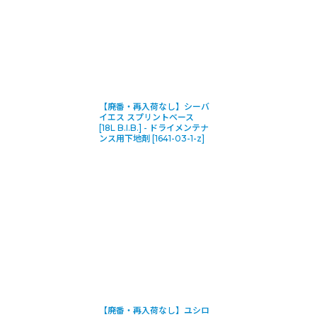
【廃番・再入荷なし】シーバ
イエス スプリントベース
[18L B.I.B.] - ドライメンテナ
ンス用下地剤
[
1641-03-1-z
]
【廃番・再入荷なし】ユシロ