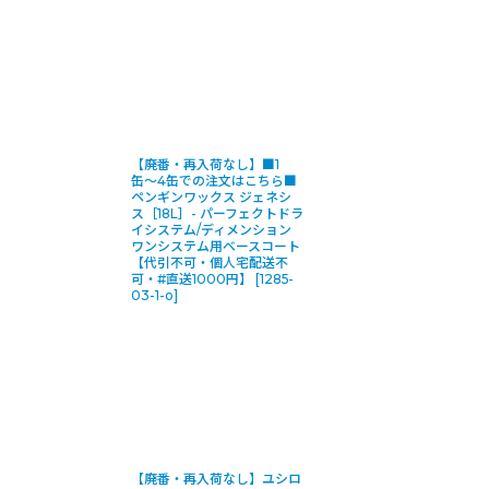
【廃番・再入荷なし】■1
缶〜4缶での注文はこちら■
ペンギンワックス ジェネシ
ス［18L］- パーフェクトドラ
イシステム/ディメンション
ワンシステム用ベースコート
【代引不可・個人宅配送不
可・#直送1000円】
[
1285-
03-1-o
]
【廃番・再入荷なし】ユシロ