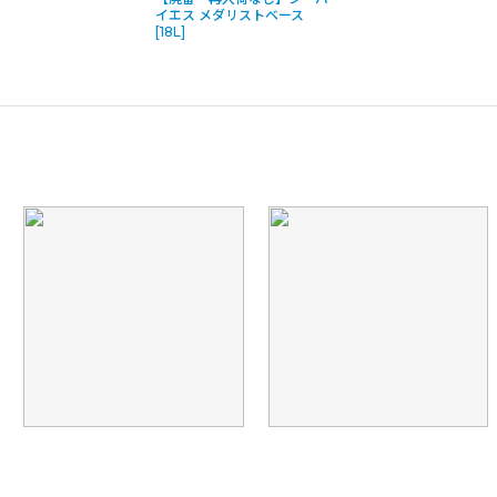
イエス メダリストベース
[18L]