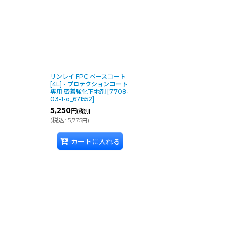
リンレイ FPC ベースコート
[4L] - プロテクションコート
専用 密着強化下地剤
[
7708-
03-1-o_671552
]
5,250
円
(税別)
(
税込
:
5,775
)
円
カートに入れる