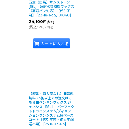
万立（白馬）サンストーン
[18L] - 超耐水性樹脂ワックス
（高速バフ対応）【代引不
可】
[
23-18-1-dp_101040
]
24,100
円
(税別)
(
税込
:
26,510
)
円
カートに入れる
【廃番・再入荷なし】■送料
無料・5缶以上での注文はこ
ちら■ペンギンワックス ジ
ェネシス［18L］- パーフェク
トドライシステム/ディメン
ションワンシステム用ベース
コート【代引不可・個人宅配
送不可】
[
7581-03-1-o
]