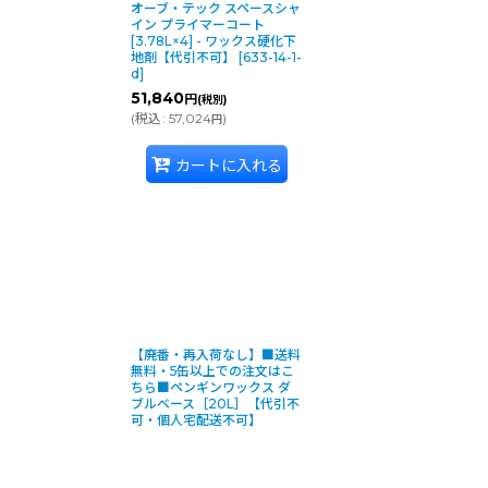
オーブ・テック スペースシャ
イン プライマーコート
[3.78L×4] - ワックス硬化下
地剤【代引不可】
[
633-14-1-
d
]
51,840
円
(税別)
(
税込
:
57,024
)
円
カートに入れる
【廃番・再入荷なし】■送料
無料・5缶以上での注文はこ
ちら■ペンギンワックス ダ
ブルベース［20L］【代引不
可・個人宅配送不可】