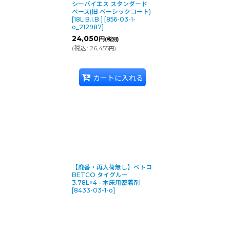
シーバイエス スタンダード
ベース(旧 ベーシックコート)
[18L B.I.B.]
[
856-03-1-
o_212987
]
24,050
円
(税別)
(
税込
:
26,455
)
円
カートに入れる
【廃番・再入荷無し】ベトコ
BETCO タイグルー
3.78L×4 - 木床用密着剤
[
8433-03-1-o
]