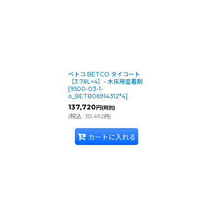
表示数
:
並び順
:
ベトコ BETCO タイコート
［3.78L×4］- 木床用密着剤
[
9500-03-1-
o_BETB06914312*4
]
137,720
円
(税別)
(
税込
:
151,492
)
円
カートに入れる