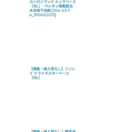
ユシロンウッド ルックベース
［18L］- ウレタン樹脂配合
木床用下地剤
[
304-03-1-
o_3110002021
]
【廃番・再入荷なし】リンレ
イ ドライマスターベース
［18L］
【廃番・再入荷なし】横浜油