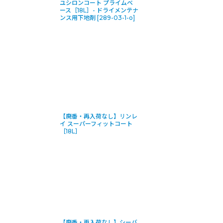
ユシロンコート プライムベ
ース［18L］- ドライメンテナ
ンス用下地剤
[
289-03-1-o
]
【廃番・再入荷なし】リンレ
イ スーパーフィットコート
［18L］
【廃番・再入荷なし】シーバ