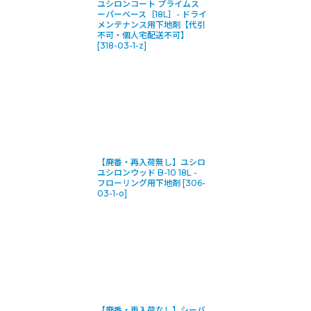
ユシロンコート プライムス
ーパーベース［18L］- ドライ
メンテナンス用下地剤【代引
不可・個人宅配送不可】
[
318-03-1-z
]
【廃番・再入荷無し】ユシロ
ユシロンウッド B-10 18L -
フローリング用下地剤
[
306-
03-1-o
]
【廃番・再入荷なし】シーバ