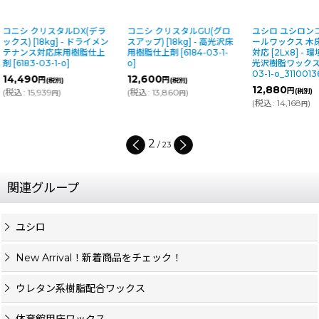
コニシ クリスタルGU(グロ
ユシロ ユシロンコート スク
ユシロ ユシロ
スアップ) [18kg] - 高光沢床
ールワックス 木床・化学床
[18L] - 
用樹脂仕上剤
[
6184-03-1-
対応 [2Lx8] - 環境配慮型高
脂ワックス
[
o
]
光沢樹脂ワックス
[
2428-
o_31100093
03-1-o_3110013631
]
12,600
16,730
円
円
(税別)
(税
12,880
円
(
税込
:
13,860
)
(税別)
(
税込
:
18,40
円
(
税込
:
14,168
)
円
2
/
23
関連グループ
ユシロ
New Arrival！新着商品をチェック！
ウレタン系樹脂配合ワックス
体育館用床ワックス