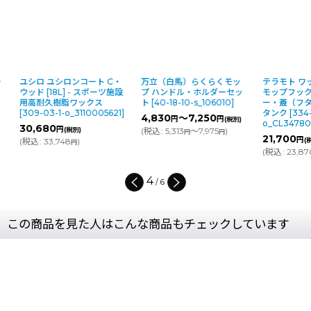
ユシロ ユシロンコート C・
万立（白馬）らくらくモッ
テラモト ワッ
ウッド [18L] - スポーツ施設
プ ハンドル・ホルダーセッ
モップフック
用高耐久樹脂ワックス
ト
[
40-18-10-s_106010
]
ー・蓋（フタ
[
309-03-1-o_3110005621
]
タンク
[
334-0
4,830
～7,250
円
円
(税別)
o_CL347800
30,680
円
(税別)
(
税込
:
5,313
～7,975
)
円
円
21,700
円
(
税込
:
33,748
)
(税別
円
(
税込
:
23,870
4
/
6
この商品を見た人はこんな商品もチェックしています