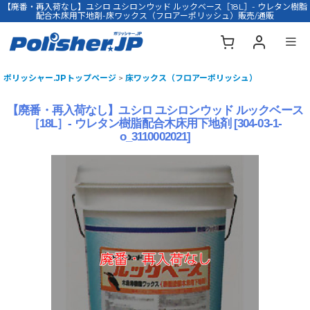
【廃番・再入荷なし】ユシロ ユシロンウッド ルックベース［18L］- ウレタン樹脂
配合木床用下地剤-床ワックス（フロアーポリッシュ）販売/通販
ポリッシャー.JPトップページ
>
床ワックス（フロアーポリッシュ）
【廃番・再入荷なし】ユシロ ユシロンウッド ルックベース
［18L］- ウレタン樹脂配合木床用下地剤
[
304-03-1-
o_3110002021
]