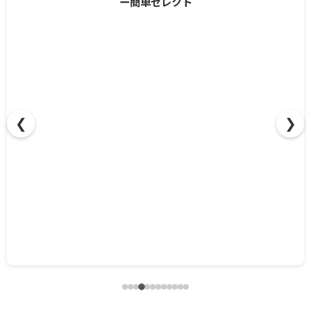
❮
❯
ポリッシャー別スプラッシュガード互換ガイド！最適カバ
ー簡単セレクト