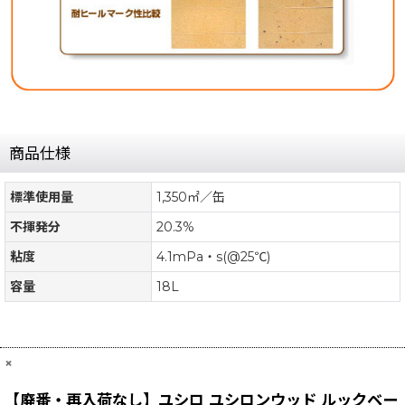
商品仕様
標準使用量
1,350㎡／缶
不揮発分
20.3%
粘度
4.1mPa・s(@25℃)
容量
18L
×
【廃番・再入荷なし】ユシロ ユシロンウッド ルックベー