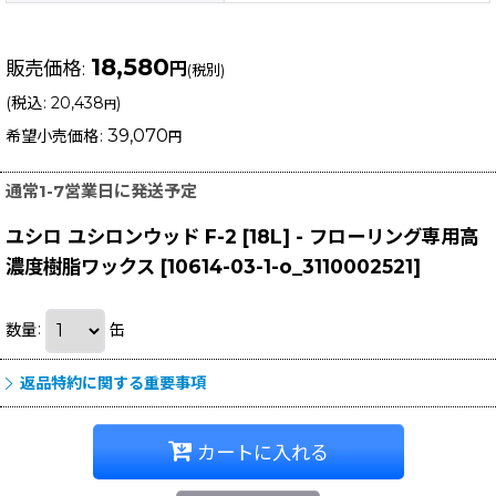
18,580
販売価格
:
円
(税別)
(
税込
:
20,438
)
円
39,070
希望小売価格
:
円
通常1-7営業日に発送予定
ユシロ ユシロンウッド F-2 [18L] - フローリング専用高
濃度樹脂ワックス
[
10614-03-1-o_3110002521
]
数量
:
缶
返品特約に関する重要事項
カートに入れる