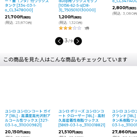
ー・蓋（フタ）付ワックス
duop用ワックスモップ
o_CL347140
タンク
[
334-03-1-
[
10156-62-5-s(D8-
2,800
円
(税別)
o_CL3478000
]
3)_7505010130000
]
(
税込
:
3,080
円
21,700
1,200
円
円
(税別)
(税別)
(
税込
:
23,870
)
(
税込
:
1,320
)
円
円
1
件
3
/
9
この商品を見た人はこんな商品もチェックしています
ユシロ ユシロンコート ガイ
ユシロ ポリーズ ユシロンコ
ユシロ ユシロ
ア [18L] - 高濃度高光沢耐ア
ート クローザー [18L] - 高耐
グランド [18L
ルコール性ワックス
[
327-
久高密着性樹脂ワックス
タン系樹脂ワ
03-1-o_3110009821
]
[
5869-03-1-o_3110018821
]
03-1-o_31100
20,150
21,510
27,860
円
円
円
(税別)
(税別)
(税