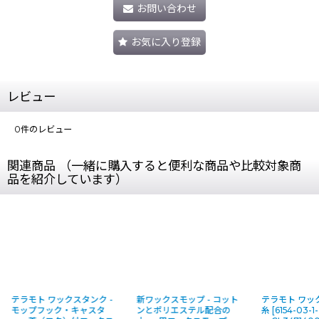
お問い合わせ
お気に入り登録
レビュー
0
件のレビュー
関連商品 （一緒に購入すると便利な商品や比較対象商
品を紹介しています）
テラモト ワックスタンク -
新ワックスモップ - コット
テラモト ワッ
モップフック・キャスタ
ンとポリエステル配合の
糸
[
6154-03-1-