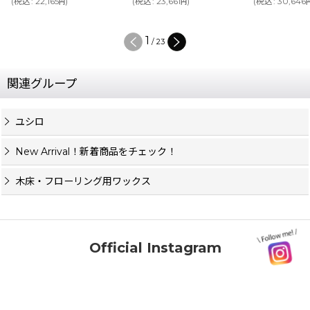
(
税込
:
22,165
)
(
税込
:
23,661
)
(
税込
:
30,646
円
円
1
/
23
関連グループ
ユシロ
New Arrival！新着商品をチェック！
木床・フローリング用ワックス
Official Instagram