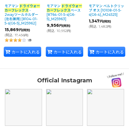
モアマン
ドライウォー
モアマン
ドライウォー
モアマン ベルトクリッ
並び順
:
カーフレックス
-
カーフレックス
ベース
プ オス
[
10108-01-5-
2wayツールホルダー
[
8764-01-5-s(G6-
s(G6-4)_M24525
]
(左右兼用)
[
8104-01-
5)_M25963
]
1,347
円
(税別)
5-s(G6-5)_M25962
]
9,956
円
(税別)
カテゴリ
:
(
税込
:
1,482
)
円
15,869
円
(税別)
(
税込
:
10,952
)
円
(
税込
:
17,456
)
円
1
件
メーカー・ブランド
:
カートに入れる
カートに入れる
カートに入れる
絞り込む
Official Instagram