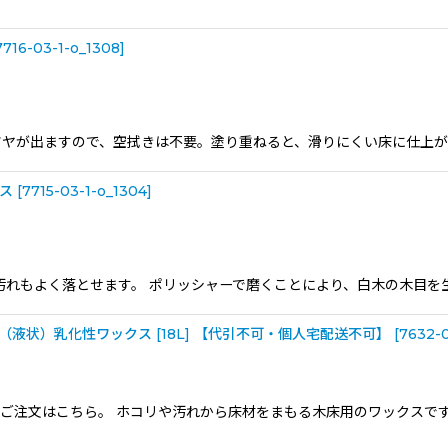
7716-03-1-o_1308
]
ヤが出ますので、空拭きは不要。塗り重ねると、滑りにくい床に仕上が
クス
[
7715-03-1-o_1304
]
汚れもよく落とせます。 ポリッシャーで磨くことにより、白木の木目を
液状）乳化性ワックス [18L] 【代引不可・個人宅配送不可】
[
7632-0
のご注文はこちら。 ホコリや汚れから床材をまもる木床用のワックスで