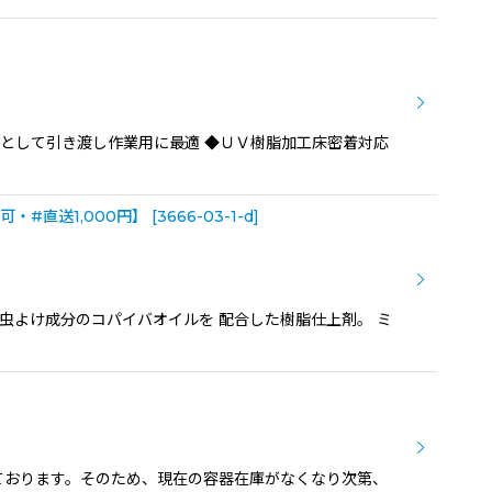
ートとして引き渡し作業用に最適 ◆ＵＶ樹脂加工床密着対応
・#直送1,000円】
[
3666-03-1-d
]
た虫よけ成分のコパイバオイルを 配合した樹脂仕上剤。 ミ
ております。そのため、現在の容器在庫がなくなり次第、