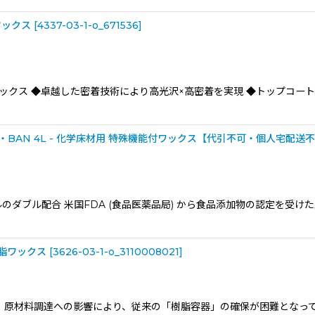
ワックス
[
4337-03-1-o_671536
]
光沢ワックス ◆卓越した密着技術により高光沢×高密着を実現 ◆トップコ
AN 4L - 化学床材用 特殊機能付ワックス【代引不可・個人宅配送不可
のダブル配合 米国FDA (食品医薬品局) から食品添加物の認定を受け
樹脂ワックス
[
3626-03-1-o_3110008021
]
、原材料調達への影響により、従来の「樹脂容器」の確保が困難となっ