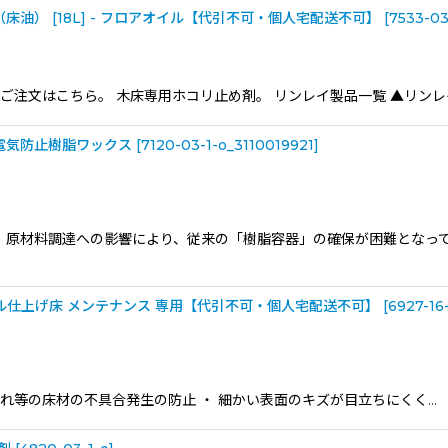
油） [18L] - フロアオイル【代引不可・個人宅配送不可】
[
7533-03
文はこちら。 木床専用ホコリ止め剤。 リンレイ製品一覧 ▲リンレイ FA
 静電気防止樹脂ワックス
[
7120-03-1-o_3110019921
]
、原材料調達への影響により、従来の「樹脂容器」の確保が困難となっ
オイル仕上げ床 メンテナンス 専用【代引不可・個人宅配送不可】
[
6927-16
くれ等の床材の不具合発生の防止 ・ 細かい表面のキズが目立ちにくく…