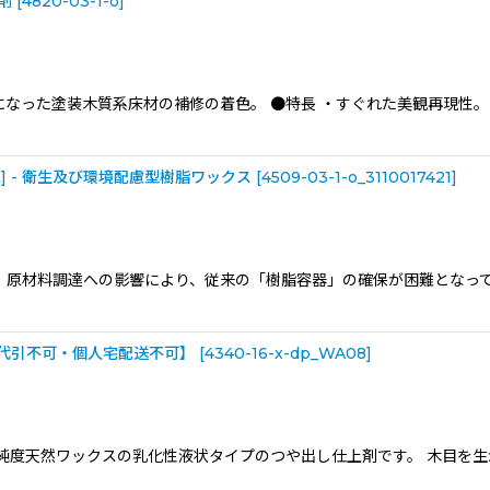
剤
[
4820-03-1-o
]
になった塗装木質系床材の補修の着色。 ●特長 ・すぐれた美観再現性
L] - 衛生及び環境配慮型樹脂ワックス
[
4509-03-1-o_3110017421
]
、原材料調達への影響により、従来の「樹脂容器」の確保が困難となっ
ス【代引不可・個人宅配送不可】
[
4340-16-x-dp_WA08
]
ス 高純度天然ワックスの乳化性液状タイプのつや出し仕上剤です。 木目を