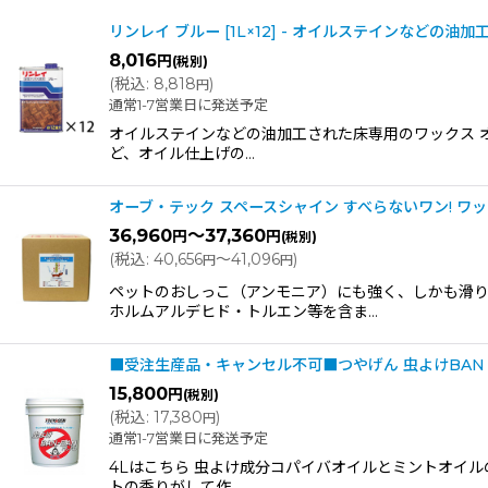
表示数
:
リンレイ ブルー [1L×12] - オイルステインなどの
8,016
円
(税別)
(
税込
:
8,818
)
円
並び順
:
通常1-7営業日に発送予定
オイルステインなどの油加工された床専用のワックス 
ど、オイル仕上げの…
オーブ・テック スペースシャイン すべらないワン! ワッ
36,960
～37,360
円
円
(税別)
(
税込
:
40,656
～41,096
)
円
円
ペットのおしっこ（アンモニア）にも強く、しかも滑
ホルムアルデヒド・トルエン等を含ま…
■受注生産品・キャンセル不可■つやげん 虫よけBAN・B
15,800
円
(税別)
(
税込
:
17,380
)
円
通常1-7営業日に発送予定
4Lはこちら 虫よけ成分コパイバオイルとミントオイルの
トの香りがして作…