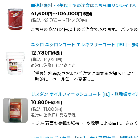
■送料無料・4缶以上での注文はこちら■リンレイ FA（床
41,600
～104,000
円
円
(税別)
(
税込
:
45,760
～114,400
)
円
円
こちらの商品は4缶以上のご注文で承ります。 バラでのご注
ユシロ ユシロンコート エレキフリーコート [18L] -
12,780
円
(税別)
(
税込
:
14,058
)
円
通常1-7営業日に発送予定
【重要】容器変更およびご注文に関するお知らせ 現在
一時的に「ペール缶」へ変更し…
リスダン オイルフィニッシュコート [1L] - 無垢板
10,800
円
(税別)
(
税込
:
11,880
)
円
通常1-7営業日に発送予定
・ 床材表面の美観の維持 ・ 乾燥等による白化、ささ