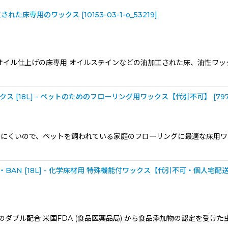
油加工された床専用のワックス
[
10153-03-1-o_53219
]
オイル仕上げの床専用 オイルステインなどの油加工された床、油性ワ
絞り込む
クス [18L] - ペットのためのフローリング用ワックス【代引不可】
[
797
りにくいので、ペットを飼われている家庭のフローリングに最適な床用ワ
AN [18L] - 化学床材用 特殊機能付ワックス【代引不可・個人宅配
ダブル配合 米国FDA (食品医薬品局) から食品添加物の認定を受け