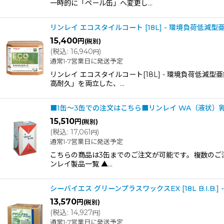
一時的に「ペール缶」へ変更し…
リンレイ エコスタイルコート [18L] - 環境負荷低減
15,400
円
(税別)
(
税込
:
16,940
)
円
通常1-7営業日に発送予定
リンレイ エコスタイルコート[18L] - 環境負荷
高耐久」を両立した、…
■1缶〜3缶での注文はこちら■リンレイ WA（液状）乳化
15,510
円
(税別)
(
税込
:
17,061
)
円
通常1-7営業日に発送予定
こちらの商品は3缶までのご注文が可能です。複数のご
ンレイ製品一覧 ▲…
シーバイエス グリーンプラスワックスEX [18L B.I.B
13,570
円
(税別)
(
税込
:
14,927
)
円
通常1-7営業日に発送予定