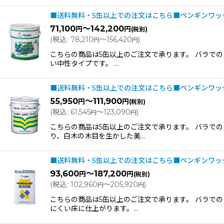
■送料無料・5缶以上での注文はこちら■ペンギンワックス
71,100
～142,200
円
円
(税別)
(
税込
:
78,210
～156,420
)
円
円
こちらの商品は5缶以上のご注文で承ります。 バラでの
い中性タイプです。 …
■送料無料・5缶以上での注文はこちら■ペンギンワックス
55,950
～111,900
円
円
(税別)
(
税込
:
61,545
～123,090
)
円
円
こちらの商品は5缶以上のご注文で承ります。 バラで
り、白木の木目を生かした美…
■送料無料・5缶以上での注文はこちら■ペンギンワックス
93,600
～187,200
円
円
(税別)
(
税込
:
102,960
～205,920
)
円
円
こちらの商品は5缶以上のご注文で承ります。 バラで
にくい床に仕上がります。…