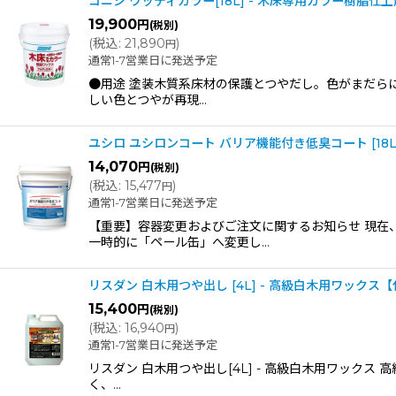
コニシ ウッディカラー[18L] - 木床専用カラー樹脂仕上
19,900
円
(税別)
(
税込
:
21,890
)
円
通常1-7営業日に発送予定
●用途 塗装木質系床材の保護とつやだし。色がまだら
しい色とつやが再現…
ユシロ ユシロンコート バリア機能付き低臭コート [18
14,070
円
(税別)
(
税込
:
15,477
)
円
通常1-7営業日に発送予定
【重要】容器変更およびご注文に関するお知らせ 現在
一時的に「ペール缶」へ変更し…
リスダン 白木用つや出し [4L] - 高級白木用ワック
15,400
円
(税別)
(
税込
:
16,940
)
円
通常1-7営業日に発送予定
リスダン 白木用つや出し[4L] - 高級白木用ワック
く、…