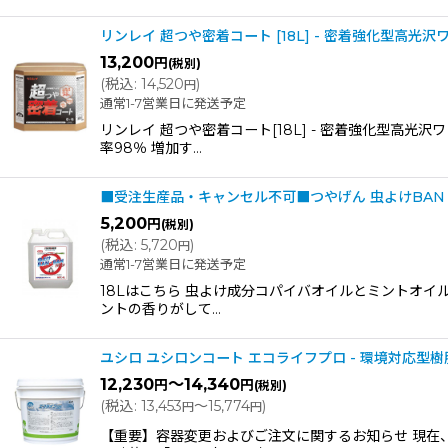
リンレイ 超つや密着コート [18L] - 密着強化型高光沢
13,200
円
(税別)
(
税込
:
14,520
)
円
通常1-7営業日に発送予定
リンレイ 超つや密着コート[18L] - 密着強化型高
率98％ 増加す…
■受注生産品・キャンセル不可■つやげん 虫よけBAN・B
5,200
円
(税別)
(
税込
:
5,720
)
円
通常1-7営業日に発送予定
18Lはこちら 虫よけ成分コパイバオイルとミントオイル
ントの香りがして…
ユシロ ユシロンコート エコライフプロ - 環境対応型
12,230
～14,340
円
円
(税別)
(
税込
:
13,453
～15,774
)
円
円
【重要】容器変更およびご注文に関するお知らせ 現在