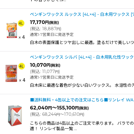
ペンギンワックス ルックス [4L×4] - 白木用ワックス
[
17,170
円
(税別)
(
税込
:
18,887
)
円
通常1-7営業日に発送予定
白木の表面保護とツヤ出しに最適。塗るだけで美しいツ
ペンギンワックス シルバ [4L×4] - 白木用乳化性ワッ
10,070
円
(税別)
(
税込
:
11,077
)
円
通常1-7営業日に発送予定
白木床に最適な着色が少ない白いワックス。 水溶性の
■送料無料・4缶以上での注文はこちら■リンレイ WA（
62,040
～155,100
円
円
(税別)
(
税込
:
68,244
～170,610
)
円
円
こちらの商品は4缶以上のご注文で承ります。 バラで
適！ リンレイ製品一覧 …