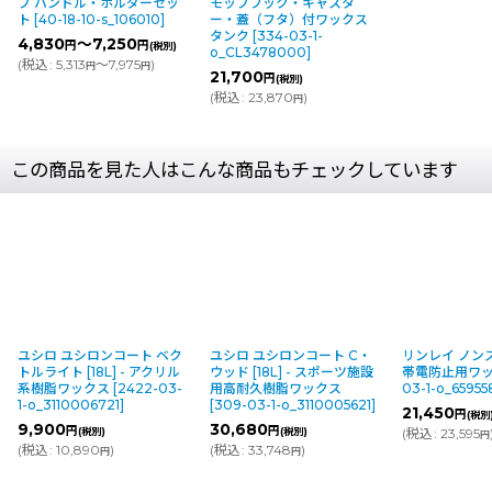
プ ハンドル・ホルダーセッ
モップフック・キャスタ
ト
[
40-18-10-s_106010
]
ー・蓋（フタ）付ワックス
タンク
[
334-03-1-
4,830
～7,250
円
円
(税別)
o_CL3478000
]
(
税込
:
5,313
～7,975
)
円
円
21,700
円
(税別)
(
税込
:
23,870
)
円
この商品を見た人はこんな商品もチェックしています
ユシロ ユシロンコート ベク
ユシロ ユシロンコート C・
リンレイ ノンスタ
トルライト [18L] - アクリル
ウッド [18L] - スポーツ施設
帯電防止用ワ
系樹脂ワックス
[
2422-03-
用高耐久樹脂ワックス
03-1-o_65955
1-o_3110006721
]
[
309-03-1-o_3110005621
]
21,450
円
(税別
9,900
30,680
円
円
(税別)
(税別)
(
税込
:
23,595
円
(
税込
:
10,890
)
(
税込
:
33,748
)
円
円