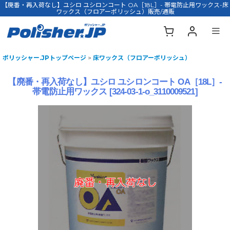
【廃番・再入荷なし】ユシロ ユシロンコート OA［18L］- 帯電防止用ワックス-床
ワックス（フロアーポリッシュ）販売/通販
ポリッシャー.JPトップページ
>
床ワックス（フロアーポリッシュ）
【廃番・再入荷なし】ユシロ ユシロンコート OA［18L］-
帯電防止用ワックス
[
324-03-1-o_3110009521
]