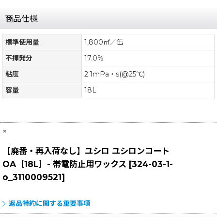
商品仕様
標準使用量
1,800㎡／缶
不揮発分
17.0%
粘度
2.1mPa・s(@25℃)
容量
18L
×
【廃番・再入荷なし】ユシロ ユシロンコート
OA［18L］- 帯電防止用ワックス
[
324-03-1-
o_3110009521
]
返品特約に関する重要事項