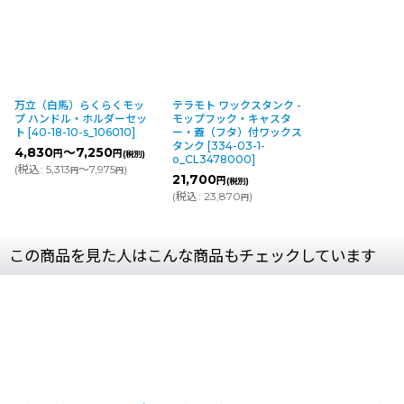
万立（白馬）らくらくモッ
テラモト ワックスタンク -
プ ハンドル・ホルダーセッ
モップフック・キャスタ
ト
[
40-18-10-s_106010
]
ー・蓋（フタ）付ワックス
タンク
[
334-03-1-
4,830
～7,250
円
円
(税別)
o_CL3478000
]
(
税込
:
5,313
～7,975
)
円
円
21,700
円
(税別)
(
税込
:
23,870
)
円
この商品を見た人はこんな商品もチェックしています