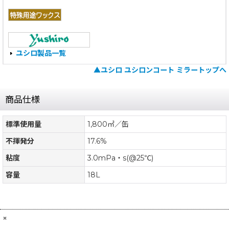
ユシロ製品一覧
▲ユシロ ユシロンコート ミラートップへ
商品仕様
標準使用量
1,800㎡／缶
不揮発分
17.6%
粘度
3.0mPa・s(@25℃)
容量
18L
×