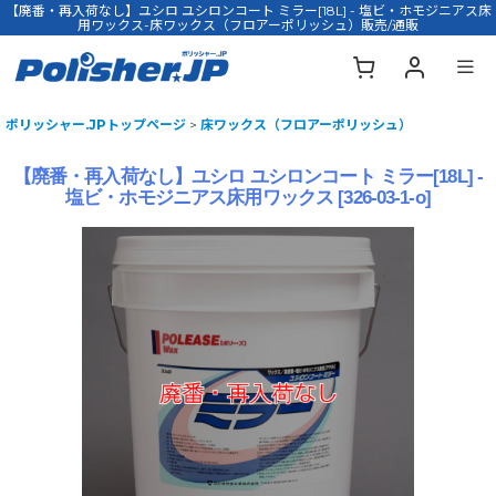
【廃番・再入荷なし】ユシロ ユシロンコート ミラー[18L] - 塩ビ・ホモジニアス床
用ワックス-床ワックス（フロアーポリッシュ）販売/通販
ポリッシャー.JPトップページ
>
床ワックス（フロアーポリッシュ）
【廃番・再入荷なし】ユシロ ユシロンコート ミラー[18L] -
塩ビ・ホモジニアス床用ワックス
[
326-03-1-o
]