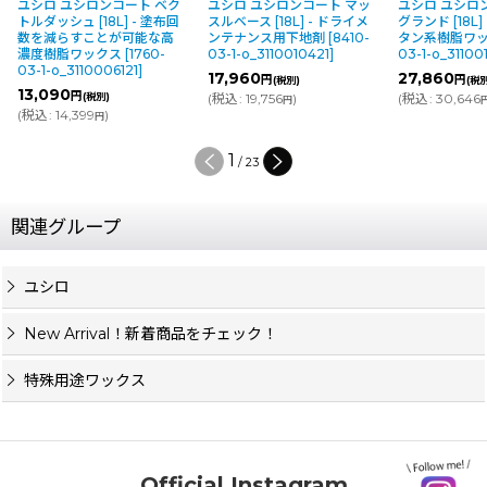
ユシロ ユシロンコート ベク
ユシロ ユシロンコート マッ
ユシロ ユシロ
トルダッシュ [18L] - 塗布回
スルベース [18L] - ドライメ
グランド [18L
数を減らすことが可能な高
ンテナンス用下地剤
[
8410-
タン系樹脂ワ
濃度樹脂ワックス
[
1760-
03-1-o_3110010421
]
03-1-o_31100
03-1-o_3110006121
]
17,960
27,860
円
円
(税別)
(税
13,090
円
(税別)
(
税込
:
19,756
)
(
税込
:
30,646
円
(
税込
:
14,399
)
円
1
/
23
関連グループ
ユシロ
New Arrival！新着商品をチェック！
特殊用途ワックス
Official Instagram