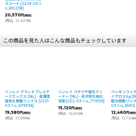
スコート
[
2229-03-1-
o_610238
]
20,570
円
(税別)
(
税込
:
22,627
)
円
この商品を見た人はこんな商品もチェックしています
リンレイ グランドプレステ
リンレイ つやワザ復元クリ
ペンギンワック
ージエックス [18L] - 高濃度
ーナー [18L] - 光沢耐久強化
イグロスAg [18
高耐久樹脂ワックス
[
2221-
洗剤
[
222-03-1-o_779535
]
配合樹脂ワッ
03-1-o_679936
]
03-1-o_6590
]
15,120
円
(税別)
19,580
12,460
円
円
(税別)
(
税込
:
16,632
)
(税別
円
(
税込
:
21,538
)
(
税込
:
13,706
円
円