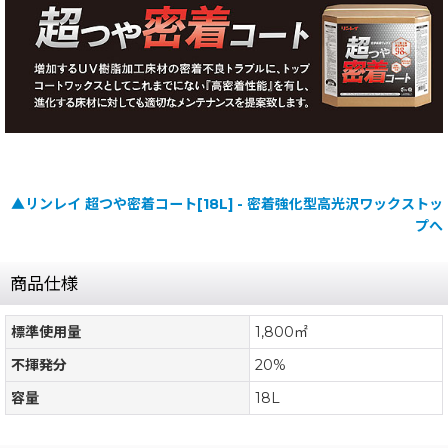
▲リンレイ 超つや密着コート[18L] - 密着強化型高光沢ワックストッ
プへ
商品仕様
標準使用量
1,800㎡
不揮発分
20%
容量
18L