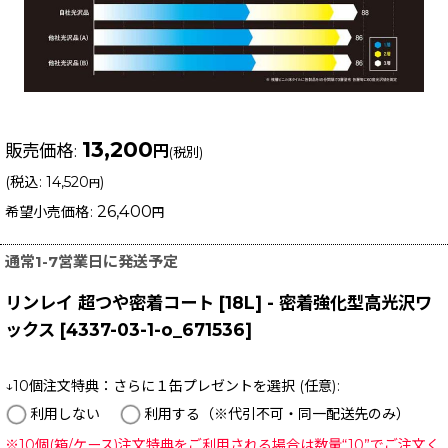
13,200
販売価格
:
円
(税別)
(
税込
:
14,520
)
円
26,400
希望小売価格
:
円
通常1-7営業日に発送予定
リンレイ 超つや密着コート [18L] - 密着強化型高光沢ワ
ックス
[
4337-03-1-o_671536
]
↓10個注文特典：さらに１缶プレゼントを選択
(任意)
:
利用しない
利用する（※代引不可・同一配送先のみ）
※10個(箱/ケース)注文特典をご利用される場合は数量“10”でご注文く