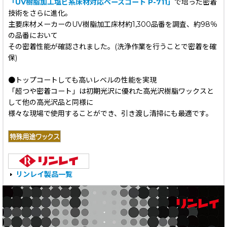
「UV樹脂加工塩ビ系床材対応ベースコート P-711」
で培った密着
技術をさらに進化。
主要床材メーカーのUV樹脂加工床材約1,300品番を調査、約98％
の品番において
その密着性能が確認されました。(洗浄作業を行うことで密着を確
保)
●トップコートしても高いレベルの性能を実現
「超つや密着コート」は初期光沢に優れた高光沢樹脂ワックスと
して他の高光沢品と同様に
様々な現場で使用することができ、引き渡し清掃にも最適です。
リンレイ製品一覧