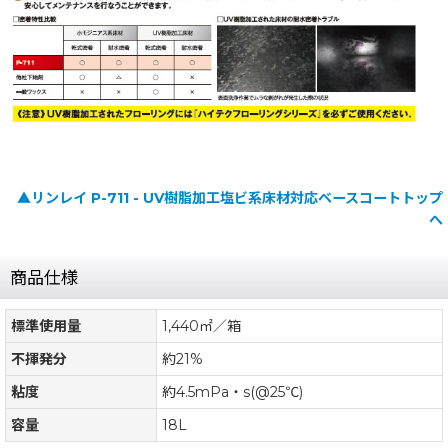
▲リンレイ P-711 - UV樹脂加工塩ビ系床材対応ベースコートトップ
へ
商品仕様
標準使用量
1,440㎡／箱
不揮発分
約21%
粘度
約4.5mPa・s(@25℃)
容量
18L