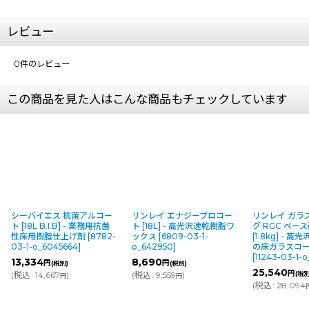
レビュー
0
件のレビュー
この商品を見た人はこんな商品もチェックしています
シーバイエス 抗菌アルコー
リンレイ エナジープロコー
リンレイ ガラ
ト [18L B.I.B] - 業務用抗菌
ト [18L] - 高光沢速乾樹脂ワ
グ RGC ベー
性床用樹脂仕上げ剤
[
8782-
ックス
[
6809-03-1-
[1.8kg] - 
03-1-o_6045664
]
o_642950
]
の床ガラスコ
[
11243-03-1-
13,334
8,690
円
円
(税別)
(税別)
25,540
円
(
税込
:
14,667
)
(
税込
:
9,559
)
(税別
円
円
(
税込
:
28,094