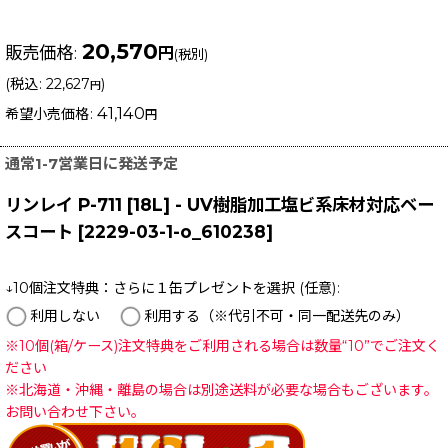
20,570
販売価格
:
円
(税別)
(
税込
:
22,627
)
円
41,140
希望小売価格
:
円
通常1-7営業日に発送予定
リンレイ P-711 [18L] - UV樹脂加工塩ビ系床材対応ベー
スコート
[
2229-03-1-o_610238
]
↓10個注文特典：さらに１缶プレゼントを選択
(任意)
:
利用しない
利用する（※代引不可・同一配送先のみ）
※10個(箱/ケース)注文特典をご利用される場合は数量“10”でご注文く
ださい
※北海道・沖縄・離島の場合は別途送料が必要な場合もございます。
お問い合わせ下さい。