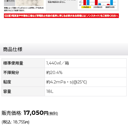
商品仕様
標準使用量
1,440㎡／箱
不揮発分
約20.4%
粘度
約4.2mPa・s(@25℃)
容量
18L
17,050
販売価格
:
円
(税別)
(
税込
:
18,755
)
円