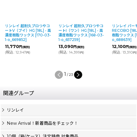
リンレイ 超耐久プロつやコ
リンレイ 超耐久プロつやコ
リンレイ パー
ートV（ブイ）HG [18L] - 高
ートI（ワン）HG [18L] - 高
RECOBO [18
濃度樹脂ワックス
[
170-03-
濃度樹脂ワックス
[
168-03-
樹脂ワックス
[
1-o_669852
]
1-o_657259
]
o_688639
]
11,770
13,090
12,100
円
円
円
(税別)
(税別)
(税別)
(
税込
:
12,947
)
(
税込
:
14,399
)
(
税込
:
13,310
円
円
円
1
/
23
関連グループ
リンレイ
New Arrival！新着商品をチェック！
10個（箱/ケース）注文特典 対象商品