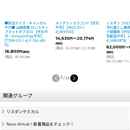
■別注サイズ・キャンセル
メンテナンスワゴンY【代引
リスダン フロ
不可■ 山崎産業 ロンステッ
不可】
[
1643-01-1-
汚れ落とし兼
プマットタフ300 【代引不
d_BY10101
]
グ保護剤【代
可・AmazonPay不可】
宅配送不可】
[
14,630
～20,174
円
円
[
7296-02-1-d_F-124-dR-
d_WB08*6
]
(税別)
R
]
62,000
～
円
(
税込
:
16,093
～22,191
)
円
円
16,800
円
(税別)
(税別)
(
税込
:
18,480
)
(
税込
:
円
68,200
～72
円
1
/
23
関連グループ
リスダンケミカル
New Arrival！新着商品をチェック！