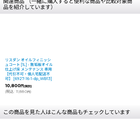
関連商品 （一緒に購入すると便利な商品や比較対象商
品を紹介しています）
リスダン オイルフィニッシ
ュコート [1L] - 無垢板オイル
仕上げ床 メンテナンス 専用
【代引不可・個人宅配送不
可】
[
6927-16-1-dp_WB13
]
10,800
円
(税別)
(
税込
:
11,880
)
円
この商品を見た人はこんな商品もチェックしています