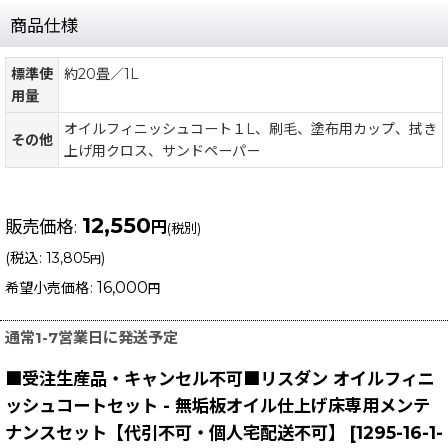
商品仕様
標準使
約20畳／1L
用量
オイルフィニッシュコート１L、刷毛、塗布用カップ、拭き
その他
上げ用クロス、サンドペーパー
12,550
販売価格
:
円
(税別)
(
税込
:
13,805
)
円
16,000
希望小売価格
:
円
通常1-7営業日に発送予定
■受注生産品・キャンセル不可■リスダン オイルフィニ
ッシュコートセット - 無垢板オイル仕上げ床専用メンテ
ナンスセット【代引不可・個人宅配送不可】
[
1295-16-1-