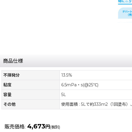
商品仕様
不揮発分
13.5%
粘度
6.5mPa・s(@25℃)
容量
5L
その他
使用面積 : 5Lで約333m2（1回塗布）
4,673
販売価格
:
円
(税別)