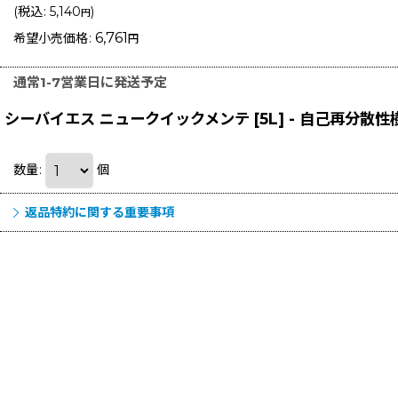
(
税込
:
5,140
)
円
6,761
希望小売価格
:
円
通常1-7営業日に発送予定
シーバイエス ニュークイックメンテ [5L] - 自己再分散
数量
:
個
返品特約に関する重要事項