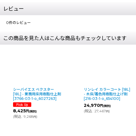
レビュー
0
件のレビュー
この商品を見た人はこんな商品もチェックしています
リンレイ カラーコート [18L]
シーバイエス 軽技王 プラス
- 木床/着色用樹脂仕上げ剤
C [18L B.I.B.] - 業務用高光沢
[
216-03-1-o_654100
]
床用樹脂仕上剤
[
9144-03-1-
o_6043183
]
24,970
円
(税別)
10,567
円
(
税込
:
27,467
)
(税別)
円
(
税込
:
11,624
)
円