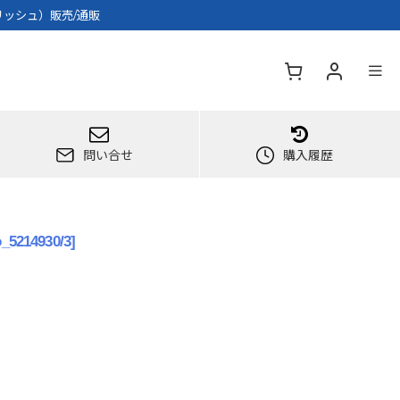
リッシュ）販売/通販
問い合せ
購入履歴
o_5214930/3
]