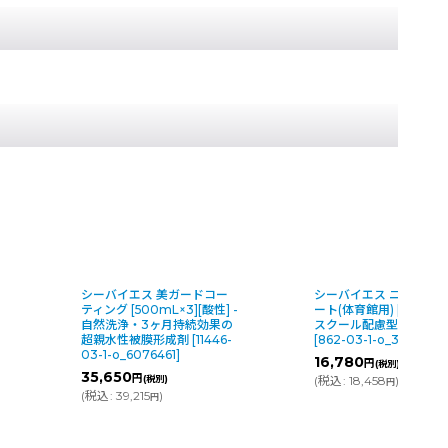
ー
シーバイエス ニュートラコ
ミヤキ ニュートン [16L]
 -
ート(体育館用) [18L] - シック
れ色仕上げ 浸透性保護
の
スクール配慮型樹脂ワックス
防汚剤【代引不可・個
6-
[
862-03-1-o_3411526
]
送不可】
[
7493-17-1-d
16,780
70,540
円
円
(税別)
(税別)
(
税込
:
18,458
)
(
税込
:
77,594
)
円
円