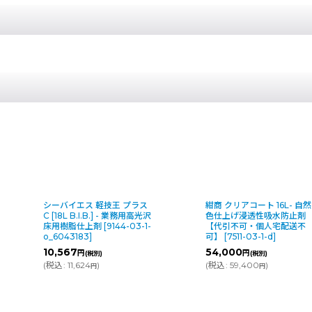
紺商 クリアコート 16L- 自然
シーバイエス 美ガードコ
色仕上げ浸透性吸水防止剤
ティング [500mL×3][酸性]
【代引不可・個人宅配送不
自然洗浄・3ヶ月持続効果
可】
[
7511-03-1-d
]
超親水性被膜形成剤
[
1144
03-1-o_6076461
]
54,000
円
(税別)
35,650
円
(
税込
:
59,400
)
(税別)
円
(
税込
:
39,215
)
円