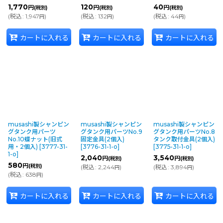
1,770
120
40
円
円
円
(税別)
(税別)
(税別)
(
税込
:
1,947
)
(
税込
:
132
)
(
税込
:
44
)
円
円
円
カートに入れる
カートに入れる
カートに入れる
musashi製シャンピン
musashi製シャンピン
musashi製シャンピン
グタンク用パーツ
グタンク用パーツNo.9
グタンク用パーツNo.8
No.10蝶ナット(旧式
固定金具(2個入)
タンク取付金具(2個入)
用・2個入)
[
3777-31-
[
3776-31-1-o
]
[
3775-31-1-o
]
1-o
]
2,040
3,540
円
円
(税別)
(税別)
580
円
(税別)
(
税込
:
2,244
)
(
税込
:
3,894
)
円
円
(
税込
:
638
)
円
カートに入れる
カートに入れる
カートに入れる