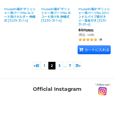
musashi製8"ポリッシ
musashi製8”ポリッ
musashi製8"ポリッシ
ャー用パーツNo.14コ
シャー用パーツNo.16
ャー用パーツNo.20ハ
ード掛けホルダー 伸縮
コード掛け先 伸縮式
ンドルパイプ締付ネ
式
[
3229-31-1-o
]
[
3230-31-1-o
]
ジ・座金付き
[
3231-
31-01-o
]
60
円
(税別)
(
税込
:
66
)
円
1
件
カートに入れる
«
前
1
2
3
...
7
次
»
Official Instagram