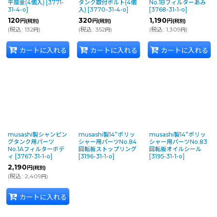
平座金(4個入)
[
3771-
タンク取付ボルト(4個
No.1Bフィルターあみ
31-4-o
]
入)
[
3770-31-4-o
]
[
3768-31-1-o
]
120
320
1,190
円
円
円
(税別)
(税別)
(税別)
(
税込
:
132
)
(
税込
:
352
)
(
税込
:
1,309
)
円
円
円
カートに入れる
カートに入れる
カートに入れる
musashi製シャンピン
musashi製14”ポリッ
musashi製14”ポリッ
グタンク用パーツ
シャー用パーツNo.84
シャー用パーツNo.83
No.1Aフィルターボデ
回転板ストップリング
回転板オイルシール
ィ
[
3767-31-1-o
]
[
3196-31-1-o
]
[
3195-31-1-o
]
2,190
円
(税別)
(
税込
:
2,409
)
円
カートに入れる