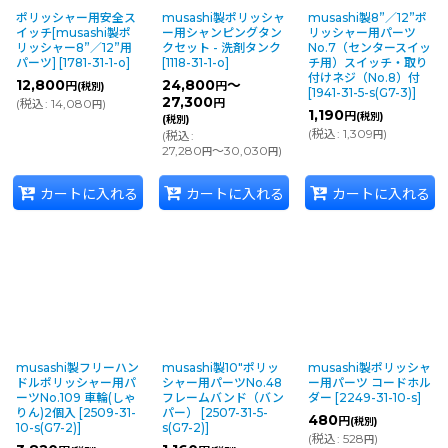
ポリッシャー用安全ス
musashi製ポリッシャ
musashi製8”／12”ポ
イッチ[musashi製ポ
ー用シャンピングタン
リッシャー用パーツ
リッシャー8”／12”用
クセット - 洗剤タンク
No.7（センタースイッ
パーツ]
[
1781-31-1-o
]
[
1118-31-1-o
]
チ用）スイッチ・取り
付けネジ（No.8）付
12,800
24,800
～
円
円
(税別)
[
1941-31-5-s(G7-3)
]
27,300
(
税込
:
14,080
)
円
円
1,190
円
(税別)
(税別)
(
税込
:
1,309
)
(
税込
:
円
27,280
～30,030
)
円
円
カートに入れる
カートに入れる
カートに入れる
musashi製フリーハン
musashi製10"ポリッ
musashi製ポリッシャ
ドルポリッシャー用パ
シャー用パーツNo.48
ー用パーツ コードホル
ーツNo.109 車輪(しゃ
フレームバンド（バン
ダー
[
2249-31-10-s
]
りん)2個入
[
2509-31-
パー）
[
2507-31-5-
480
円
(税別)
10-s(G7-2)
]
s(G7-2)
]
(
税込
:
528
)
円