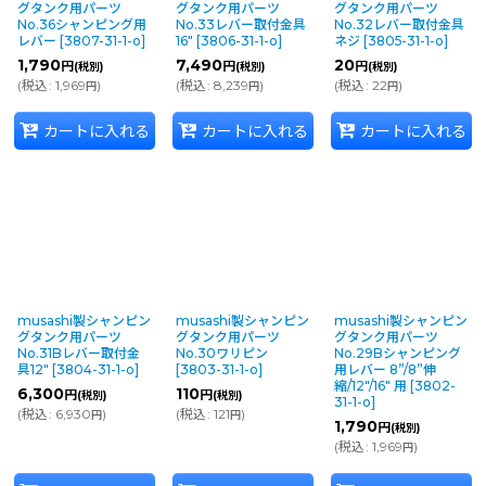
グタンク用パーツ
グタンク用パーツ
グタンク用パーツ
No.36シャンピング用
No.33レバー取付金具
No.32レバー取付金具
レバー
[
3807-31-1-o
]
16"
[
3806-31-1-o
]
ネジ
[
3805-31-1-o
]
1,790
7,490
20
円
円
円
(税別)
(税別)
(税別)
(
税込
:
1,969
)
(
税込
:
8,239
)
(
税込
:
22
)
円
円
円
カートに入れる
カートに入れる
カートに入れる
musashi製シャンピン
musashi製シャンピン
musashi製シャンピン
グタンク用パーツ
グタンク用パーツ
グタンク用パーツ
No.31Bレバー取付金
No.30ワリピン
No.29Bシャンピング
具12"
[
3804-31-1-o
]
[
3803-31-1-o
]
用レバー 8”/8”伸
縮/12"/16" 用
[
3802-
6,300
110
円
円
(税別)
(税別)
31-1-o
]
(
税込
:
6,930
)
(
税込
:
121
)
円
円
1,790
円
(税別)
(
税込
:
1,969
)
円