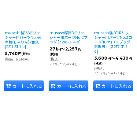
musashi製16"ポリッ
musashi製8”ポリッ
musashi製8”ポリッ
シャー用パーツNo.46
シャー用パーツNo.2プ
シャー用パーツNo.3コ
車輪(しゃりん)2個入
ラグ
[
3216-31-1-o
]
ード(10m)（※プラグ
[
2511-31-1-o
]
選択可）
[
3217-31-1-
271
～2,257
円
円
o
]
5,740
円
(税別)
(税別)
3,600
～4,430
円
円
(
税込
:
6,314
)
(
税込
:
円
298
～2,483
)
(税別)
円
円
(
税込
:
3,960
～4,873
)
円
円
カートに入れる
カートに入れる
カートに入れる