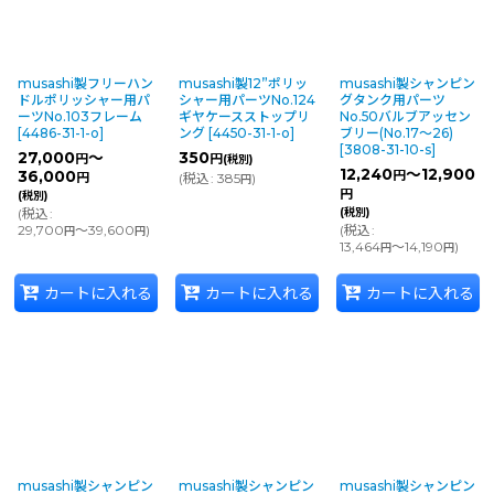
musashi製フリーハン
musashi製12”ポリッ
musashi製シャンピン
ドルポリッシャー用パ
シャー用パーツNo.124
グタンク用パーツ
ーツNo.103フレーム
ギヤケースストップリ
No.50バルブアッセン
[
4486-31-1-o
]
ング
[
4450-31-1-o
]
ブリー(No.17〜26)
[
3808-31-10-s
]
27,000
～
350
円
円
(税別)
12,240
～12,900
36,000
円
円
(
税込
:
385
)
円
円
(税別)
(
税込
:
(税別)
29,700
～39,600
)
(
税込
:
円
円
13,464
～14,190
)
円
円
カートに入れる
カートに入れる
カートに入れる
musashi製シャンピン
musashi製シャンピン
musashi製シャンピン