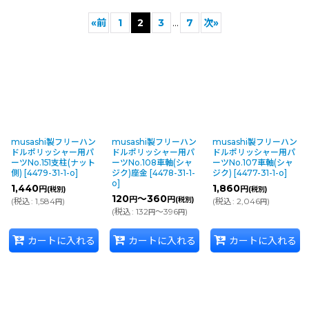
表示数
:
«
前
1
2
3
...
7
次
»
並び順
:
絞り込む
musashi製フリーハン
musashi製フリーハン
musashi製フリーハン
ドルポリッシャー用パ
ドルポリッシャー用パ
ドルポリッシャー用パ
ーツNo.151支柱(ナット
ーツNo.108車軸(シャ
ーツNo.107車軸(シャ
側)
[
4479-31-1-o
]
ジク)座金
[
4478-31-1-
ジク)
[
4477-31-1-o
]
o
]
1,440
1,860
円
円
(税別)
(税別)
120
～360
円
円
(税別)
(
税込
:
1,584
)
(
税込
:
2,046
)
円
円
(
税込
:
132
～396
)
円
円
カートに入れる
カートに入れる
カートに入れる