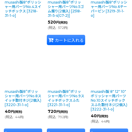
musashi製8"ポリッシ
musashi製8”ポリッ
musashi製8"ポリッシ
ャー用パーツNo.4スイ
シャー用パーツNo.5ゴ
ャー用パーツNo.6テー
ッチボックス
[
3218-
ム握り(2個入)
[
2518-
パーピン
[
3219-31-1-
31-1-o
]
31-5-s(G7-2)
]
o
]
520
円
(税別)
(
税込
:
572
)
円
カートに入れる
musashi製8”ポリッ
musashi製8”ポリッ
musashi製 8" 12" 10"
シャー用パーツNo.8ス
シャー用パーツNo.9ス
ポリッシャー用パーツ
イッチ取付ネジ(2個入)
イッチボックスふた
No.10スイッチボック
[
3220-31-1-o
]
[
3221-31-1-o
]
スふた取付ネジ(2個入)
[
3222-31-1-o
]
40
720
円
円
(税別)
(税別)
40
円
(税別)
(
税込
:
44
)
(
税込
:
792
)
円
円
(
税込
:
44
)
円