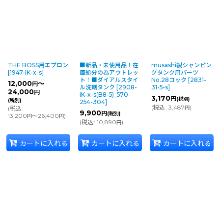
THE BOSS用エプロン
■新品・未使用品！在
musashi製シャンピン
[
1947-IK-x-s
]
庫処分の為アウトレッ
グタンク用パーツ
ト！■ダイアルスタイ
No.28コック
[
2831-
12,000
～
円
ル洗剤タンク
[
2908-
31-5-s
]
24,000
円
IK-x-s(B8-5)_570-
3,170
円
(税別)
(税別)
254-304
]
(
税込
:
3,487
)
(
税込
:
円
9,900
円
(税別)
13,200
～26,400
)
円
円
(
税込
:
10,890
)
円
カートに入れる
カートに入れる
カートに入れる