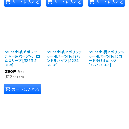
カートに入れる
カートに入れる
カートに入れる
musashi製8”ポリッ
musashi製8"ポリッシ
musashi製8"ポリッシ
シャー用パーツNo.11ゴ
ャー用パーツNo.12ハ
ャー用パーツNo.13コ
ムスリーブ
[
3223-31-
ンドルパイプ
[
3224-
ード掛け止めネジ
01-o
]
31-1-o
]
[
3225-31-1-o
]
290
円
(税別)
(
税込
:
319
)
円
カートに入れる