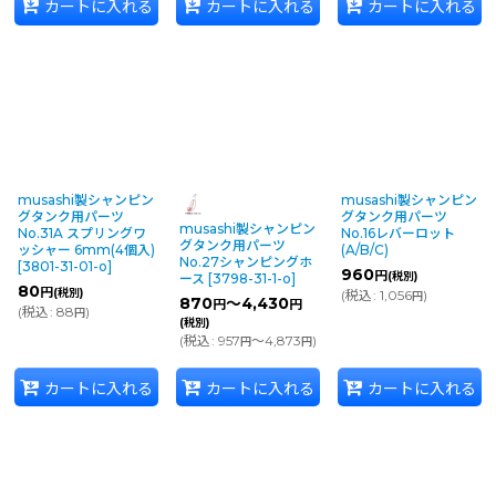
カートに入れる
カートに入れる
カートに入れる
musashi製シャンピン
musashi製シャンピン
グタンク用パーツ
グタンク用パーツ
musashi製シャンピン
No.31A スプリングワ
No.16レバーロット
グタンク用パーツ
ッシャー 6mm(4個入)
(A/B/C)
No.27シャンピングホ
[
3801-31-01-o
]
960
円
(税別)
ース
[
3798-31-1-o
]
80
円
(税別)
(
税込
:
1,056
)
円
870
～4,430
円
円
(
税込
:
88
)
円
(税別)
(
税込
:
957
～4,873
)
円
円
カートに入れる
カートに入れる
カートに入れる