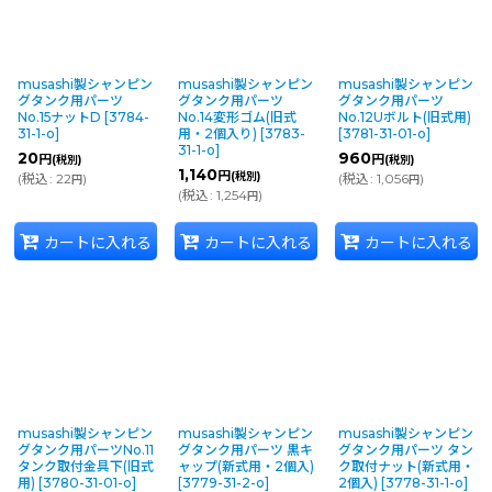
musashi製シャンピン
musashi製シャンピン
musashi製シャンピン
グタンク用パーツ
グタンク用パーツ
グタンク用パーツ
No.15ナットD
[
3784-
No.14変形ゴム(旧式
No.12Uボルト(旧式用)
31-1-o
]
用・2個入り)
[
3783-
[
3781-31-01-o
]
31-1-o
]
20
960
円
円
(税別)
(税別)
1,140
円
(税別)
(
税込
:
22
)
(
税込
:
1,056
)
円
円
(
税込
:
1,254
)
円
カートに入れる
カートに入れる
カートに入れる
musashi製シャンピン
musashi製シャンピン
musashi製シャンピン
グタンク用パーツNo.11
グタンク用パーツ 黒キ
グタンク用パーツ タン
タンク取付金具下(旧式
ャップ(新式用・2個入)
ク取付ナット(新式用・
用)
[
3780-31-01-o
]
[
3779-31-2-o
]
2個入)
[
3778-31-1-o
]