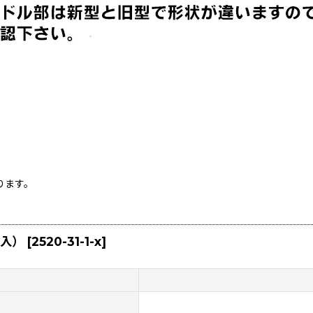
ります。
個入）
[
2520-31-1-x
]