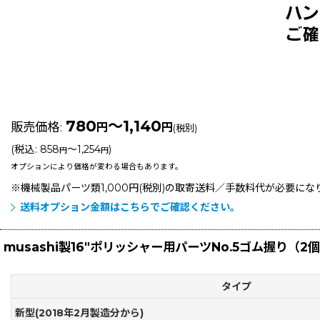
780
～1,140
販売価格
:
円
円
(税別)
(
税込
:
858
～1,254
)
円
円
オプションにより価格が変わる場合もあります。
※機械製品パーツ類1,000円(税別)の取寄送料／手数料
代が必要にな
送料オプション金額はこちらでご確認ください。
musashi製16"ポリッシャー用パーツNo.5ゴム握り（2
タイプ
新型(2018年2月製造分から)