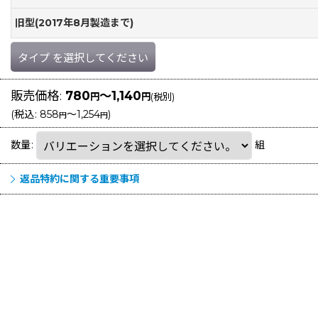
旧型(2017年8月製造まで)
タイプ
を選択してください
販売価格
:
780
～1,140
円
円
(税別)
(
税込
:
858
～1,254
)
円
円
数量
:
組
返品特約に関する重要事項