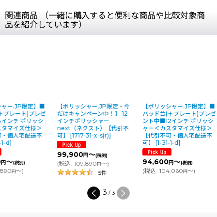
関連商品 （一緒に購入すると便利な商品や比較対象商
品を紹介しています）
ー.JP限定】■
【ポリッシャー.JP限定・今
【ポリッシャー.JP限定】■
プレート)プレゼ
だけキャンペーン中！】 12
パッド台(＋プレート)プレゼ
インチ ポリッシ
インチポリッシャー
ント中■12インチ ポリッシ
タマイズ仕様＞
next（ネクスト）【代引不
ャー＜カスタマイズ仕様＞
・個人宅配送不
可】
[
1717-31-x-s(r)
]
【代引不可・個人宅配送不
d
]
可】
[
1-31-1-d
]
99,900
～
円
(税別)
～
94,600
～
円
(税別)
(
税込
:
109,890
～
)
(税別)
円
90
～
)
(
税込
:
104,060
～
)
円
円
5
件
3
/
3