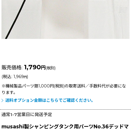
1,790
販売価格
:
円
(税別)
(
税込
:
1,969
)
円
※機械製品パーツ類1,000円(税別)の取寄送料／手数料
代が必要にな
ります。
送料オプション金額はこちらでご確認ください。
通常1-7営業日に発送予定
musashi製シャンピングタンク用パーツNo.36デッドマ