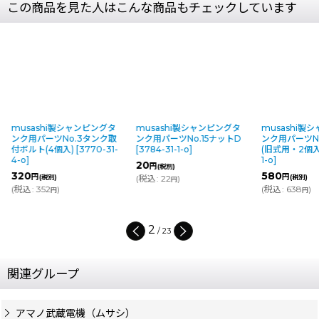
この商品を見た人はこんな商品もチェックしています
musashi製シャンピングタ
musashi製シャンピングタ
musashi製
ンク用パーツNo.3タンク取
ンク用パーツNo.15ナットD
ンク用パーツNo
付ボルト(4個入)
[
3770-31-
[
3784-31-1-o
]
(旧式用・2個入
4-o
]
1-o
]
20
円
(税別)
320
580
円
円
(税別)
(
税込
:
22
)
(税別)
円
(
税込
:
352
)
(
税込
:
638
)
円
円
2
/
23
関連グループ
アマノ武蔵電機（ムサシ）