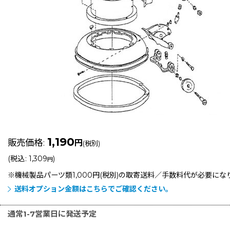
1,190
販売価格
:
円
(税別)
(
税込
:
1,309
)
円
※機械製品パーツ類1,000円(税別)の取寄送料／手数料
代が必要にな
送料オプション金額はこちらでご確認ください。
通常1-7営業日に発送予定