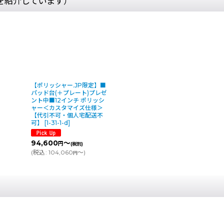
を紹介しています）
【ポリッシャー.JP限定】■
パッド台(＋プレート)プレゼ
ント中■12インチ ポリッシ
ャー＜カスタマイズ仕様＞
【代引不可・個人宅配送不
可】
[
1-31-1-d
]
94,600
～
円
(税別)
(
税込
:
104,060
～
)
円