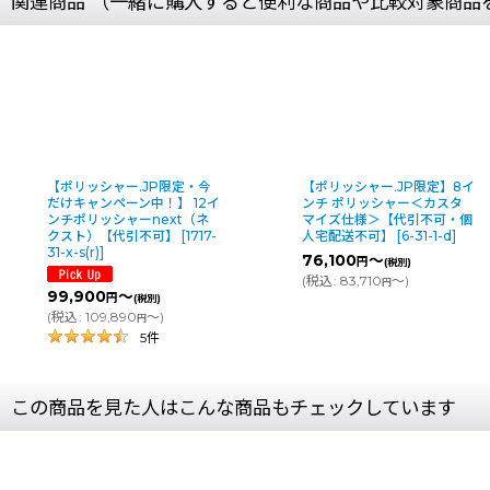
関連商品 （一緒に購入すると便利な商品や比較対象商品
【ポリッシャー.JP限定・今
【ポリッシャー.JP限定】8イ
だけキャンペーン中！】 12イ
ンチ ポリッシャー＜カスタ
ンチポリッシャーnext（ネ
マイズ仕様＞【代引不可・個
クスト）【代引不可】
[
1717-
人宅配送不可】
[
6-31-1-d
]
31-x-s(r)
]
76,100
～
円
(税別)
(
税込
:
83,710
～
)
円
99,900
～
円
(税別)
(
税込
:
109,890
～
)
円
5
件
この商品を見た人はこんな商品もチェックしています