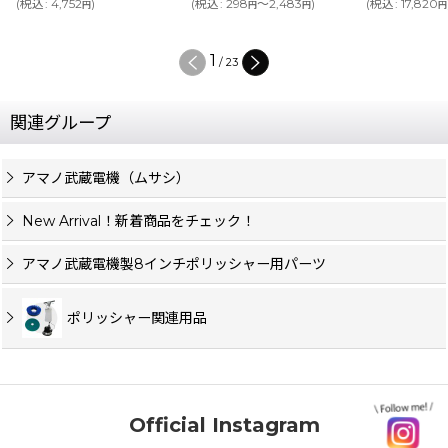
(
税込
:
4,752
)
(
税込
:
298
～2,483
)
(
税込
:
17,820
円
円
円
円
1
/
23
関連グループ
アマノ武蔵電機（ムサシ）
New Arrival！新着商品をチェック！
アマノ武蔵電機製8インチポリッシャー用パーツ
ポリッシャー関連用品
Official Instagram