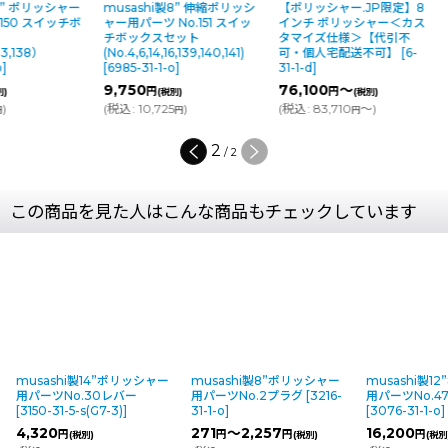
8” ポリッシャー
musashi製8” 伸縮ポリッシ
【ポリッシャー.JP限定】8
.150 スイッチボ
ャー用パーツ No.151 スイッ
インチ ポリッシャー＜カス
ト
チボックスセット
タマイズ仕様＞【代引不
13,138）
(No.4,6,14,16,139,140,141)
可・個人宅配送不可】
[
6-
o
]
[
6985-31-1-o
]
31-1-d
]
9,750
76,100
～
円
円
別)
(税別)
(税別)
)
(
税込
:
10,725
)
(
税込
:
83,710
～
)
円
円
円
2
/
2
この商品を見た人はこんな商品もチェックしています
musashi製14”ポリッシャー
musashi製8”ポリッシャー
musashi製1
用パーツNo.30レバー
用パーツNo.2プラグ
[
3216-
用パーツNo.4
[
3150-31-5-s(G7-3)
]
31-1-o
]
[
3076-31-1-o
]
4,320
271
～2,257
16,200
円
円
円
円
(税別)
(税別)
(税別