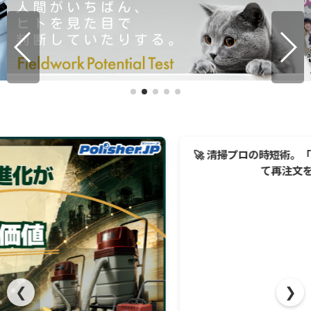
🚀 清掃プロの時短術。「ポリッシャー.JPをアプリ化」し
て再注文をスピードアップ！
❮
❯