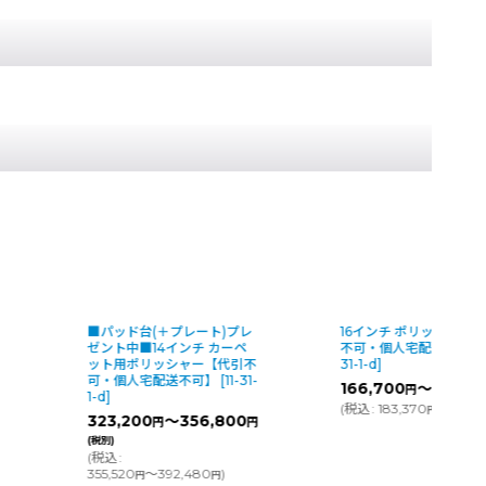
ッド台(＋プレート)プレ
16インチ ポリッシャー【代引
ト中■14インチ カーペ
不可・個人宅配送不可】
[
9-
用ポリッシャー【代引不
31-1-d
]
個人宅配送不可】
[
11-31-
166,700
～
円
(税別)
(
税込
:
183,370
～
)
円
3,200
～356,800
円
円
)
込
:
,520
～392,480
)
円
円