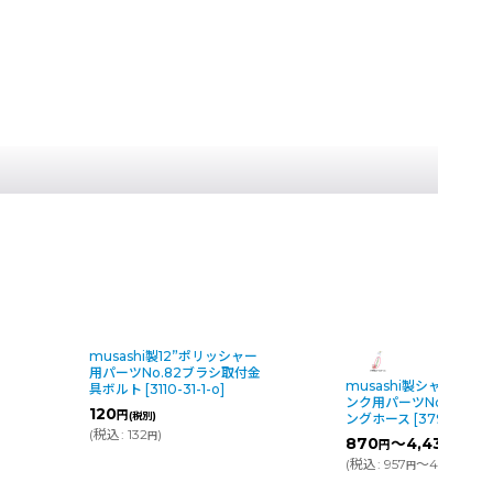
musashi製12”ポリッシャー
タ
用パーツNo.82ブラシ取付金
musashi製シャンピン
具ボルト
[
3110-31-1-o
]
ンク用パーツNo.27シ
120
円
(税別)
ングホース
[
3798-31-1-
(
税込
:
132
)
円
870
～4,430
円
円
(税別)
(
税込
:
957
～4,873
)
円
円