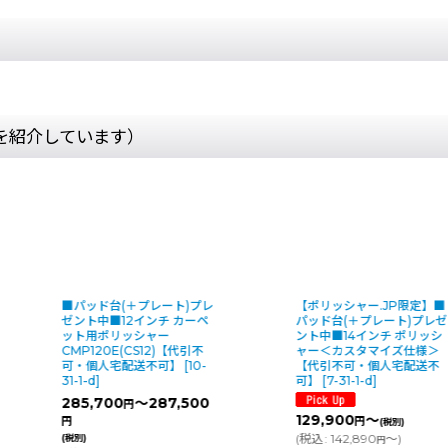
を紹介しています）
ド台(＋プレート)プレ
【ポリッシャー.JP限定】■
■パ
■12インチ カーペ
パッド台(＋プレート)プレゼ
ゼン
ポリッシャー
ント中■14インチ ポリッシ
ット
0E(CS12)【代引不
ャー＜カスタマイズ仕様＞
可・
人宅配送不可】
[
10-
【代引不可・個人宅配送不
1-d
]
可】
[
7-31-1-d
]
32
700
～287,500
円
(税別
129,900
～
(
税
円
(税別)
355
(
税込
:
142,890
～
)
円