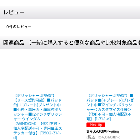
レビュー
0
件のレビュー
関連商品 （一緒に購入すると便利な商品や比較対象商品
ャー.JP限定】
【ポリッシャー.JP限定】■
■パッ
約可能】■パッド
パッド台(＋プレート)プレゼ
ゼント中
ート)プレゼント中
ント中■12インチ ポリッシ
ット用
圧力・超屈強ポリ
ャー＜カスタマイズ仕様＞
CMP12
12インチポリッシ
【代引不可・個人宅配送不
可・個
ンダム
可】
[
1-31-1-d
]
31-1-d
]
OM）【代引不可・
285,
不可・専用目玉ス
94,600
～
円
円
(税別)
き】
[
3502-31-1-
(
税込
:
104,060
～
)
(税別)
円