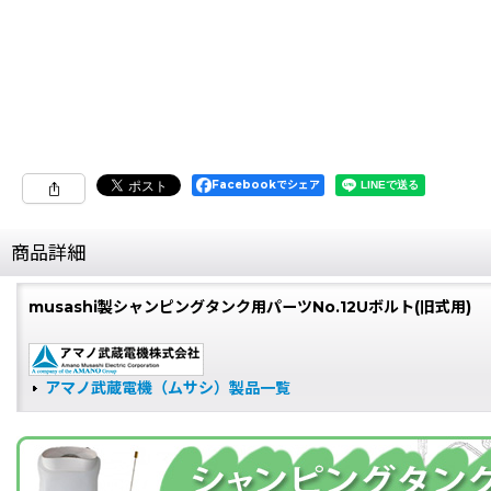
Facebookでシェア
商品詳細
musashi製シャンピングタンク用パーツNo.12Uボルト(旧式用)
アマノ武蔵電機（ムサシ）製品一覧