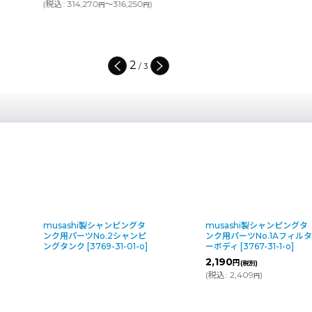
14,270
～316,250
)
円
円
3
/
3
musashi製シャンピングタ
musashi製シャンピングタ
ンク用パーツNo.2シャンピ
ンク用パーツNo.1Aフィル
ングタンク
[
3769-31-01-o
]
ーボディ
[
3767-31-1-o
]
2,190
円
(税別)
(
税込
:
2,409
)
円