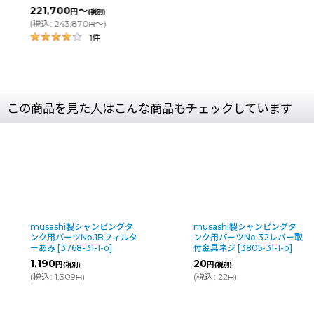
(
税込
:
3
～
円
(税別)
,870
～
)
円
1
件
この商品を見た人はこんな商品もチェックしています
musashi製シャンピングタ
musashi製シャンピングタ
ンク用パーツNo.1Bフィルタ
ンク用パーツNo.32レバー取
ーあみ
[
3768-31-1-o
]
付金具ネジ
[
3805-31-1-o
]
1,190
20
円
円
(税別)
(税別)
(
税込
:
1,309
)
(
税込
:
22
)
円
円