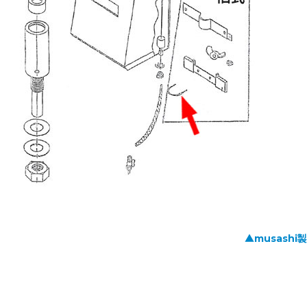
▲musash