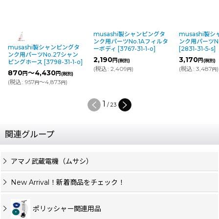
musashi製シャンピングタ
musashi製
ンク用パーツNo.1Aフィルタ
ンク用パーツN
musashi製シャンピングタ
ーボディ
[
3767-31-1-o
]
[
2831-31-5-s
]
ンク用パーツNo.27シャン
2,190
3,170
円
円
(税別)
(税別)
ピングホース
[
3798-31-1-o
]
(
税込
:
2,409
)
(
税込
:
3,487
)
円
円
870
～4,430
円
円
(税別)
(
税込
:
957
～4,873
)
円
円
1
/
23
関連グループ
アマノ武蔵電機（ムサシ）
New Arrival！新着商品をチェック！
ポリッシャー関連用品