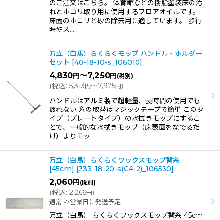
のご注文はこちら。 体育館などの樹脂塗装床の汚
れとホコリ取り用に使用するフロアオイルです。
床面のホコリと砂の除去用に適しています。 歩行
時やス…
万立（白馬）らくらくモップ ハンドル・ホルダー
セット
[
40-18-10-s_106010
]
4,830
～7,250
円
円
(税別)
(
税込
:
5,313
～7,975
)
円
円
ハンドルはアルミ製で超軽量、長時間の使用でも
疲れない 糸の取替はマジックテープで簡単 このタ
イプ（プレートタイプ）の水拭きモップにするこ
とで、一般的な水拭きモップ（床表面をなでるだ
け）よりモッ…
万立（白馬）らくらくワックスモップ替糸
[45cm]
[
333-18-20-s(C4-2)_106530
]
2,060
円
(税別)
(
税込
:
2,266
)
円
通常1-7営業日に発送予定
万立（白馬） らくらくワックスモップ替糸 45cm