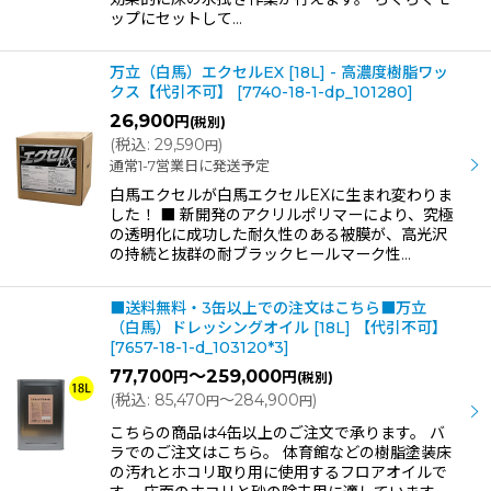
ップにセットして…
万立（白馬）エクセルEX [18L] - 高濃度樹脂ワッ
クス【代引不可】
[
7740-18-1-dp_101280
]
26,900
円
(税別)
(
税込
:
29,590
)
円
通常1-7営業日に発送予定
白馬エクセルが白馬エクセルEXに生まれ変わりま
した！ ■ 新開発のアクリルポリマーにより、究極
の透明化に成功した耐久性のある被膜が、高光沢
の持続と抜群の耐ブラックヒールマーク性…
■送料無料・3缶以上での注文はこちら■万立
（白馬）ドレッシングオイル [18L] 【代引不可】
[
7657-18-1-d_103120*3
]
77,700
～259,000
円
円
(税別)
(
税込
:
85,470
～284,900
)
円
円
こちらの商品は4缶以上のご注文で承ります。 バ
ラでのご注文はこちら。 体育館などの樹脂塗装床
の汚れとホコリ取り用に使用するフロアオイルで