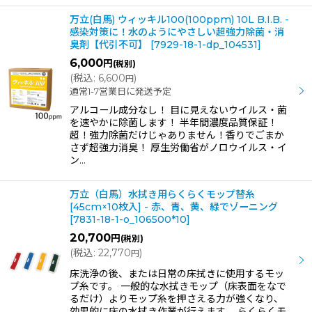
万立(白馬) ウィッキル100(100ppm) 10L B.I.B. -
感染対策に！水のようにやさしい超強力除菌・消
臭剤【代引不可】
[
7929-18-1-dp_104531
]
6,000
円
(税別)
(
税込
:
6,600
)
円
通常1-7営業日に発送予定
アルコール成分なし！ 目に見えないウイルス・菌
を速やかに除菌します！ 半年間濃度品質保証！
超！強力除菌だけじゃありません！香りでごまか
さず超強力消臭！ 厚生労働省がノロウイルス・イ
ン…
万立（白馬）水拭き用らくらくモップ替糸
[45cm×10枚入] - 赤、青、黄、緑でゾーニング
[
7831-18-1-o_106500*10
]
20,700
円
(税別)
(
税込
:
22,770
)
円
床洗浄の後、または日常の床拭きに使用するモッ
プ糸です。 一般的な水拭きモップ（床表面をなで
るだけ）よりモップ糸を押さえる力が強くなり、
効果的に床の水拭き作業が行えます。 らくらくモ