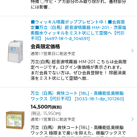
特徴 ◯サビ・アカ部分のみ取り除かれ、基材部分
には影響…
■ウィッキル噴霧ポッププレゼント中！■会員限
定■万立（白馬）超音波噴霧器 HM-201 - 次亜塩
素酸水ウィッキルをミスト状にして空間へ【代引
不可】
[
4497-18-1-d_104591
]
会員限定価格
通常1-7営業日に発送予定
万立(白馬) 超音波噴霧器 HM-201 こちらは会員限
定ページです。ログイン後価格が表示されます。
まだ会員でない方は、ぜひ会員登録を！ 除菌消臭
液をミスト状にして空間へ放…
万立（白馬）爽快コート [18L] - 高機能低臭樹脂
ワックス【代引不可】
[
3033-18-1-dp_101260
]
14,500
円
(税別)
(
税込
:
15,950
)
円
通常1-7営業日に発送予定
万立（白馬） 爽快コート[18L] - 高機能低臭樹脂
ワックス 極限まで臭いを抑えた、樹脂ワックスで