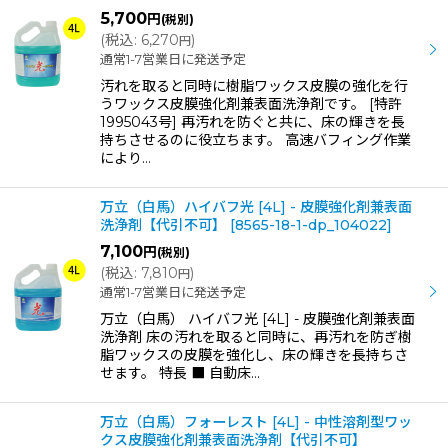
5,700
円
(税別)
(
税込
:
6,270
)
円
通常1-7営業日に発送予定
汚れを取ると同時に樹脂ワックス皮膜の強化を行
うワックス皮膜強化剤兼表面洗浄剤です。 [特許
1995043号] 再汚れを防ぐと共に、床の輝きを長
持ちさせるのに役立ちます。 高速バフィング作業
により…
万立（白馬）ハイバフ光 [4L] - 皮膜強化剤兼表面
洗浄剤【代引不可】
[
8565-18-1-dp_104022
]
7,100
円
(税別)
(
税込
:
7,810
)
円
通常1-7営業日に発送予定
万立（白馬） ハイバフ光 [4L] - 皮膜強化剤兼表面
洗浄剤 床の汚れを取ると同時に、再汚れを防ぎ樹
脂ワックスの皮膜を強化し、床の輝きを長持ちさ
せます。 特長 ■ 自動床…
万立（白馬）フォーレスト [4L] - 中性溶剤型ワッ
クス皮膜強化剤兼表面洗浄剤【代引不可】