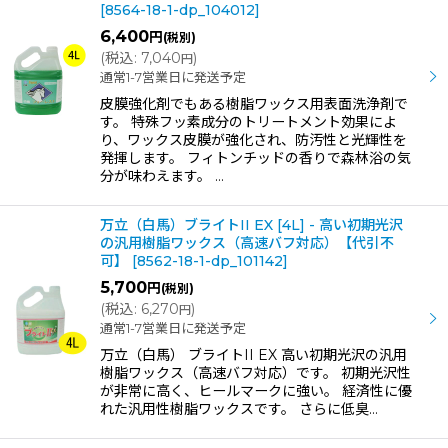
[
8564-18-1-dp_104012
]
6,400
円
(税別)
(
税込
:
7,040
)
円
通常1-7営業日に発送予定
皮膜強化剤でもある樹脂ワックス用表面洗浄剤で
す。 特殊フッ素成分のトリートメント効果によ
り、ワックス皮膜が強化され、防汚性と光輝性を
発揮します。 フィトンチッドの香りで森林浴の気
分が味わえます。 …
万立（白馬）ブライトII EX [4L] - 高い初期光沢
の汎用樹脂ワックス（高速バフ対応）【代引不
可】
[
8562-18-1-dp_101142
]
5,700
円
(税別)
(
税込
:
6,270
)
円
通常1-7営業日に発送予定
万立（白馬） ブライトII EX 高い初期光沢の汎用
樹脂ワックス（高速バフ対応）です。 初期光沢性
が非常に高く、ヒールマークに強い。 経済性に優
れた汎用性樹脂ワックスです。 さらに低臭…