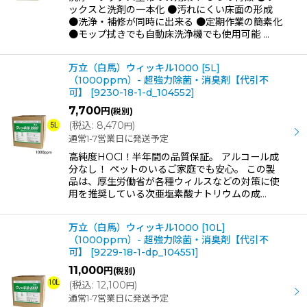
ックスと洗剤の一本化 ●汚れにくい床面の形成
●洗浄・補修が同時に出来る ●定期作業の簡素化
●モップ拭きでも自動床洗浄機でも使用可能 …
万立（白馬）ウィッキル1000 [5L]
（1000ppm）- 超強力除菌・消臭剤【代引不
可】
[
9230-18-1-d_104552
]
7,700
円
(税別)
(
税込
:
8,470
)
円
通常1-7営業日に発送予定
高純度HOCl！半年間の品質保証。 アルコール成
分なし！ ペットのいるご家庭でも安心。 この製
品は、厚生労働省が各種ウィルスなどの対策に使
用を推奨している次亜塩素酸ナトリウムの成…
万立（白馬）ウィッキル1000 [10L]
（1000ppm）- 超強力除菌・消臭剤【代引不
可】
[
9229-18-1-dp_104551
]
11,000
円
(税別)
(
税込
:
12,100
)
円
通常1-7営業日に発送予定