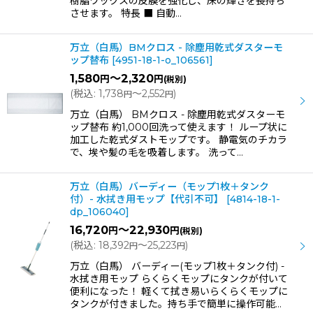
樹脂ワックスの皮膜を強化し、床の輝きを長持ち
させます。 特長 ■ 自動…
万立（白馬）BMクロス - 除塵用乾式ダスターモ
ップ替布
[
4951-18-1-o_106561
]
1,580
～2,320
円
円
(税別)
(
税込
:
1,738
～2,552
)
円
円
万立（白馬） BMクロス - 除塵用乾式ダスターモ
ップ替布 約1,000回洗って使えます！ ループ状に
加工した乾式ダストモップです。 静電気のチカラ
で、埃や髪の毛を吸着します。 洗って…
万立（白馬）バーディー（モップ1枚＋タンク
付）- 水拭き用モップ【代引不可】
[
4814-18-1-
dp_106040
]
16,720
～22,930
円
円
(税別)
(
税込
:
18,392
～25,223
)
円
円
万立（白馬） バーディー(モップ1枚＋タンク付) -
水拭き用モップ らくらくモップにタンクが付いて
便利になった！ 軽くて拭き易いらくらくモップに
タンクが付きました。持ち手で簡単に操作可能…