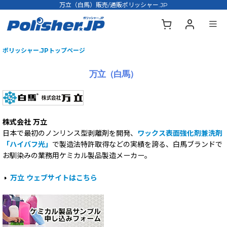
万立（白馬）販売/通販ポリッシャー.JP
ポリッシャー.JPトップページ
万立（白馬）
株式会社 万立
日本で最初のノンリンス型剥離剤を開発、
ワックス表面強化剤兼洗剤
「ハイバフ光」
で製造法特許取得などの実績を誇る、白馬ブランドで
お馴染みの業務用ケミカル製品製造メーカー。
万立 ウェブサイトはこちら