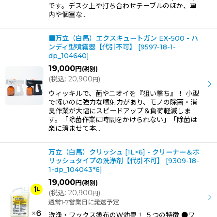
です。デスク上や打ち合わせテーブルのほか、車
内や個室な…
■万立（白馬）エクスキュートガン EX-500 - ハ
ンディ型噴霧器【代引不可】
[
9597-18-1-
dp_104640
]
19,000
円
(税別)
(
税込
:
20,900
)
円
ウィッキルで、菌やニオイを『狙い撃ち』！ 小型
で軽いのに強力な噴射力があり、モノの除菌・消
臭作業が大幅にスピードアップ＆負荷軽減しま
す。「除菌作業に時間をかけられない」「除菌は
楽に済ませて本…
万立（白馬）クリッシュ [1L×6] - クリーナー＆ポ
リッシュタイプの洗浄剤【代引不可】
[
9309-18-
1-dp_104043*6
]
19,000
円
(税別)
(
税込
:
20,900
)
円
通常1-7営業日に発送予定
洗浄・ワックス塗布のＷ効果！ ５つの特徴 ●ワ