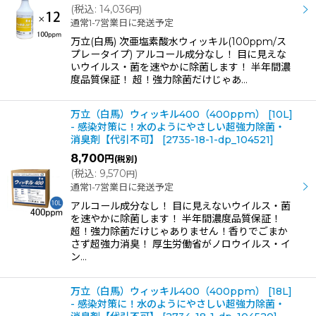
(
税込
:
14,036
)
円
通常1-7営業日に発送予定
万立(白馬) 次亜塩素酸水ウィッキル(100ppm/ス
プレータイプ) アルコール成分なし！ 目に見えな
いウイルス・菌を速やかに除菌します！ 半年間濃
度品質保証！ 超！強力除菌だけじゃあ…
万立（白馬）ウィッキル400（400ppm） [10L]
- 感染対策に！水のようにやさしい超強力除菌・
消臭剤【代引不可】
[
2735-18-1-dp_104521
]
8,700
円
(税別)
(
税込
:
9,570
)
円
通常1-7営業日に発送予定
アルコール成分なし！ 目に見えないウイルス・菌
を速やかに除菌します！ 半年間濃度品質保証！
超！強力除菌だけじゃありません！香りでごまか
さず超強力消臭！ 厚生労働省がノロウイルス・イ
ン…
万立（白馬）ウィッキル400（400ppm） [18L]
- 感染対策に！水のようにやさしい超強力除菌・