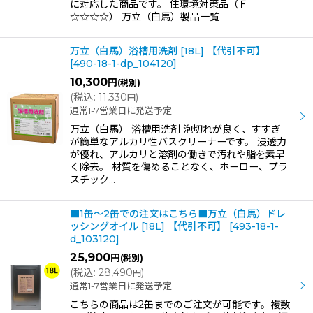
に対応した商品です。 住環境対策品（Ｆ
☆☆☆☆） 万立（白馬）製品一覧
万立（白馬）浴槽用洗剤 [18L] 【代引不可】
[
490-18-1-dp_104120
]
10,300
円
(税別)
(
税込
:
11,330
)
円
通常1-7営業日に発送予定
万立（白馬） 浴槽用洗剤 泡切れが良く、すすぎ
が簡単なアルカリ性バスクリーナーです。 浸透力
が優れ、アルカリと溶剤の働きで汚れや脂を素早
く除去。 材質を傷めることなく、ホーロー、プラ
スチック…
■1缶〜2缶での注文はこちら■万立（白馬）ドレ
ッシングオイル [18L] 【代引不可】
[
493-18-1-
d_103120
]
25,900
円
(税別)
(
税込
:
28,490
)
円
通常1-7営業日に発送予定
こちらの商品は2缶までのご注文が可能です。複数