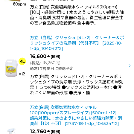
万立(白馬) 次亜塩素酸水ウィッキルS(60ppm)
[10L] - 感染対策に！水のようにやさしい超強力除
菌・消臭剤 食材や食器の殺菌、衛生管理に安全性
の高い食品添加物殺菌料 食中毒予…
万立（白馬）クリッシュ [4L×2] - クリーナー＆ポ
リッシュタイプの洗浄剤【代引不可】
[
2829-18-
1-dp_104042*2
]
16,600
円
(税別)
(
税込
:
18,260
)
円
通常1-7営業日に発送予定
万立(白馬) クリッシュ[4L×2] - クリーナー＆ポリ
ッシュタイプの洗浄剤 洗浄・ワックス塗布のＷ効
果！ ５つの特徴 ●ワックスと洗剤の一本化 ●汚
れにくい床面の形成 ●洗浄・補…
万立(白馬) 次亜塩素酸水ウィッキル
100(100ppm/スプレータイプ) [500mL×12] -
感染対策に！水のようにやさしい超強力除菌・消
臭剤【代引不可】
[
2737-18-1-dp_104534*12
]
12,760
円
(税別)