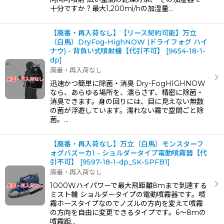
十分ですか？最大1,200ml/hの加湿量…
【廃番・再入荷なし】【リース契約可能】万立
（白馬）DryFog-HighNOW (ドライフォグ ハイ
ナウ) - 背負い式噴射機【代引不可】
[
9654-18-1-
dp
]
廃番・再入荷なし
迅速かつ簡単に除菌・消臭 Dry-FogHIGHNOW
なら、あらゆる場所を、濡らさず、精密に除菌・
消臭できます。身の回りには、目に見えない無数
の菌が浮遊しています。濡れない霧で空間ごと除
菌。…
【廃番・再入荷なし】万立（白馬）モンスターフ
ォグバズーカ1 - ショルダータイプ電動噴霧器【代
引不可】
[
9597-18-1-dp_SK-SPFB1
]
廃番・再入荷なし
1000Wハイパワーで最大飛距離8mまで到達する
ミスト機 ショルダータイプの電動噴霧器です。噴
霧ホースタイプなのでノズルの方向を変えて噴霧
の方向を自由に変更できるタイプです。6〜8mの
噴霧距…