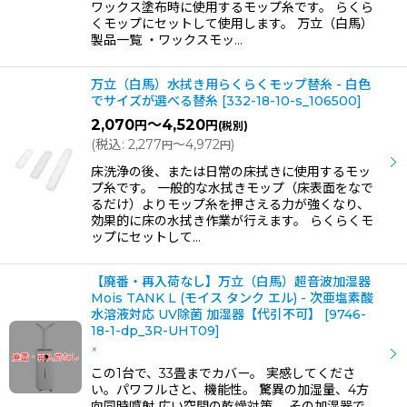
ワックス塗布時に使用するモップ糸です。 らくら
くモップにセットして使用します。 万立（白馬）
製品一覧 ・ワックスモッ…
万立（白馬）水拭き用らくらくモップ替糸 - 白色
でサイズが選べる替糸
[
332-18-10-s_106500
]
2,070
～4,520
円
円
(税別)
(
税込
:
2,277
～4,972
)
円
円
床洗浄の後、または日常の床拭きに使用するモッ
プ糸です。 一般的な水拭きモップ（床表面をなで
るだけ）よりモップ糸を押さえる力が強くなり、
効果的に床の水拭き作業が行えます。 らくらくモ
ップにセットして…
【廃番・再入荷なし】万立（白馬）超音波加湿器
Mois TANK L (モイス タンク エル) - 次亜塩素酸
水溶液対応 UV除菌 加湿器【代引不可】
[
9746-
18-1-dp_3R-UHT09
]
×
この1台で、33畳までカバー。 実感してくださ
い。パワフルさと、機能性。 驚異の加湿量、4方
向同時噴射 広い空間の乾燥対策、 その加湿器で