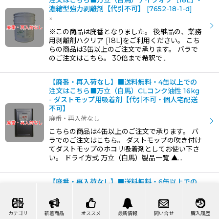
注文はこちら■万立（白馬）テイクオフ［18L］-
濃縮型強力剥離剤【代引不可】
[
7652-18-1-d
]
×
※この商品は廃番となりました。 後継品の、業務
用剥離剤ハクリア [18L]をご利用ください。 こち
らの商品は3缶以上のご注文で承ります。 バラで
のご注文はこちら。 30倍まで希釈で…
【廃番・再入荷なし】■送料無料・4缶以上での
注文はこちら■万立（白馬）CLコンク油性 16kg
- ダストモップ用吸着剤【代引不可・個人宅配送
不可】
廃番・再入荷なし
こちらの商品は4缶以上のご注文で承ります。 バ
ラでのご注文はこちら。 ダストモップの吹き付け
てダストモップのホコリ吸着剤としてお使い下さ
い。 ドライ方式 万立（白馬）製品一覧 ▲…
【廃番・再入荷なし】■送料無料・6缶以上での
注文はこちら■万立（白馬）ミラー（スベリ止め
入り）18L - 汎用水性ワックス【代引不可・個人
宅配送不可】
[
7644-18-1-o
]
カテゴリ
新着商品
オススメ
最新情報
問い合せ
購入履歴
×