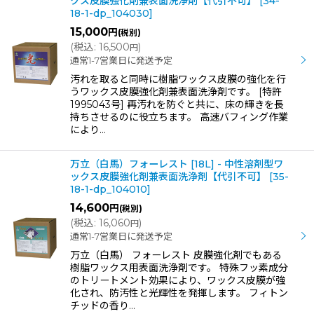
クス皮膜強化剤兼表面洗浄剤【代引不可】
[
34-
18-1-dp_104030
]
15,000
円
(税別)
(
税込
:
16,500
)
円
通常1-7営業日に発送予定
汚れを取ると同時に樹脂ワックス皮膜の強化を行
うワックス皮膜強化剤兼表面洗浄剤です。 [特許
1995043号] 再汚れを防ぐと共に、床の輝きを長
持ちさせるのに役立ちます。 高速バフィング作業
により…
万立（白馬）フォーレスト [18L] - 中性溶剤型ワ
ックス皮膜強化剤兼表面洗浄剤【代引不可】
[
35-
18-1-dp_104010
]
14,600
円
(税別)
(
税込
:
16,060
)
円
通常1-7営業日に発送予定
万立（白馬） フォーレスト 皮膜強化剤でもある
樹脂ワックス用表面洗浄剤です。 特殊フッ素成分
のトリートメント効果により、ワックス皮膜が強
化され、防汚性と光輝性を発揮します。 フィトン
チッドの香り…