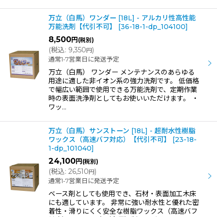
万立（白馬）ワンダー [18L] - アルカリ性高性能
万能洗剤【代引不可】
[
36-18-1-dp_104100
]
8,500
円
(税別)
(
税込
:
9,350
)
円
通常1-7営業日に発送予定
万立（白馬） ワンダー メンテナンスのあらゆる
用途に適した非イオン系の強力洗剤です。 低価格
で幅広い範囲で使用できる万能洗剤で、定期作業
時の表面洗浄剤としてもお使いいただけます。 ・
ワッ…
万立（白馬）サンストーン [18L] - 超耐水性樹脂
ワックス（高速バフ対応）【代引不可】
[
23-18-
1-dp_101040
]
24,100
円
(税別)
(
税込
:
26,510
)
円
通常1-7営業日に発送予定
ベース剤としても使用でき、石材・表面加工木床
にも適しています。 非常に強い耐水性と優れた密
着性・滑りにくく安全な樹脂ワックス（高速バフ