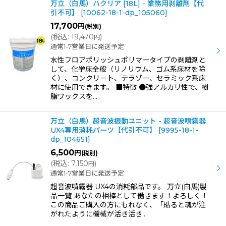
万立（白馬）ハクリア [18L] - 業務用剥離剤【代
引不可】
[
10062-18-1-dp_105060
]
17,700
円
(税別)
(
税込
:
19,470
)
円
通常1-7営業日に発送予定
水性フロアポリッシュポリマータイプの剥離剤と
して、化学床全般（リノリウム、ゴム系床材を除
く）、コンクリート、テラゾー、セラミック系床
材に使用できます。 ■特徴 ●強アルカリ性で、樹
脂ワックスを…
万立（白馬）超音波振動ユニット - 超音波噴霧器
UX4専用消耗パーツ【代引不可】
[
9995-18-1-
dp_104651
]
6,500
円
(税別)
(
税込
:
7,150
)
円
通常1-7営業日に発送予定
超音波噴霧器 UX4の消耗部品です。 万立(白馬)製
品一覧 あなたの相棒として働きます！よろしく！
この商品ご購入の方にもれなく、「貼ると魂が注
がれたように機械が活き活き…