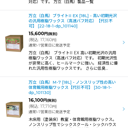
対応）です。 万立（白馬）製品一覧
万立（白馬）ブライトII EX [18L] - 高い初期光沢
の汎用樹脂ワックス（高速バフ対応）【代引不
可】
[
22-18-1-dp_101140
]
15,600
円
(税別)
(
税込
:
17,160
)
円
通常1-7営業日に発送予定
万立（白馬） ブライトII EX 高い初期光沢の汎用
樹脂ワックス（高速バフ対応）です。 初期光沢性
が非常に高く、ヒールマークに強い。 経済性に優
れた汎用性樹脂ワックスです。 さらに低臭…
万立（白馬）M-7 [18L] - ノンスリップ性の高い
体育館用樹脂ワックス【代引不可】
[
30-18-1-
dp_101130
]
16,100
円
(税別)
(
税込
:
17,710
)
円
通常1-7営業日に発送予定
木床用（塗装床）教室・体育館用樹脂ワックス。
ノンスリップ性でシックスクール・シックハウス