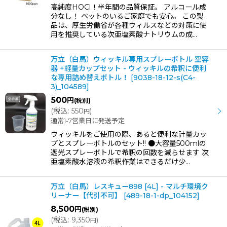
高純度HOCl！半年間の品質保証。 アルコール成
分なし！ ペットのいるご家庭でも安心。 この製
品は、厚生労働省が各種ウィルスなどの対策に使
用を推奨している次亜塩素酸ナトリウムの成…
万立（白馬）ウィッキル専用スプレーボトル 空容
器 +軽量カップセット - ウィッキルの希釈に便利
な専用詰め替えボトル！
[
9038-18-12-s(C4-
3)_104589
]
500
円
(税別)
(
税込
:
550
)
円
通常1-7営業日に発送予定
ウィッキルをご使用の際、あると便利な計量カッ
プとスプレーボトルのセット!! ●大容量500mlの
遮光スプレーボトルで希釈の回数を減らせます 次
亜塩素酸水溶液の希釈作業はできるだけ少…
万立（白馬）レスキュー898 [4L] - マルチ環境ク
リーナー【代引不可】
[
489-18-1-dp_104152
]
8,500
円
(税別)
(
税込
:
9,350
)
円