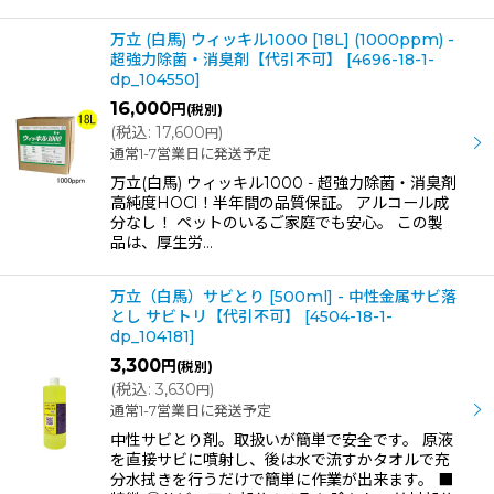
万立 (白馬) ウィッキル1000 [18L] (1000ppm) -
超強力除菌・消臭剤【代引不可】
[
4696-18-1-
dp_104550
]
16,000
円
(税別)
(
税込
:
17,600
)
円
通常1-7営業日に発送予定
万立(白馬) ウィッキル1000 - 超強力除菌・消臭剤
高純度HOCl！半年間の品質保証。 アルコール成
分なし！ ペットのいるご家庭でも安心。 この製
品は、厚生労…
万立（白馬）サビとり [500ml] - 中性金属サビ落
とし サビトリ【代引不可】
[
4504-18-1-
dp_104181
]
3,300
円
(税別)
(
税込
:
3,630
)
円
通常1-7営業日に発送予定
中性サビとり剤。取扱いが簡単で安全です。 原液
を直接サビに噴射し、後は水で流すかタオルで充
分水拭きを行うだけで簡単に作業が出来ます。 ■