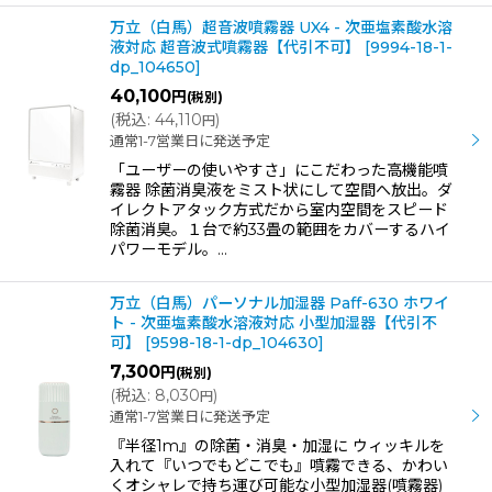
万立（白馬）超音波噴霧器 UX4 - 次亜塩素酸水溶
液対応 超音波式噴霧器【代引不可】
[
9994-18-1-
dp_104650
]
40,100
円
(税別)
(
税込
:
44,110
)
円
通常1-7営業日に発送予定
「ユーザーの使いやすさ」にこだわった高機能噴
霧器 除菌消臭液をミスト状にして空間へ放出。ダ
イレクトアタック方式だから室内空間をスピード
除菌消臭。１台で約33畳の範囲をカバーするハイ
パワーモデル。…
万立（白馬）パーソナル加湿器 Paff-630 ホワイ
ト - 次亜塩素酸水溶液対応 小型加湿器【代引不
可】
[
9598-18-1-dp_104630
]
7,300
円
(税別)
(
税込
:
8,030
)
円
通常1-7営業日に発送予定
『半径1m』の除菌・消臭・加湿に ウィッキルを
入れて『いつでもどこでも』噴霧できる、かわい
くオシャレで持ち運び可能な小型加湿器(噴霧器)