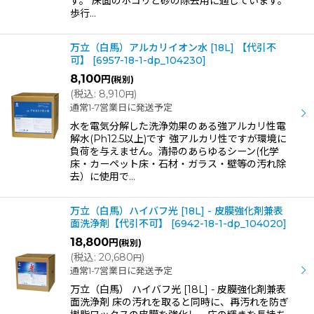
す。 床面のホコリと砂の除去用に適しています。
歩行…
万立（白馬）アルカリイオン水 [18L] 【代引不
可】
[
6957-18-1-dp_104230
]
8,100
円
(税別)
(
税込
:
8,910
)
円
通常1-7営業日に発送予定
水を電気分解した洗浄効果のある強アルカリ性電
解水(Ph12.5以上)です 強アルカリ性ですが環境に
負荷を与えません。清掃のあらゆるシーン(化学
床・カーペット床・石材・ガラス・壁等の汚れ除
去）に使用で…
万立（白馬）ハイバフ光 [18L] - 皮膜強化剤兼表
面洗浄剤【代引不可】
[
6942-18-1-dp_104020
]
18,800
円
(税別)
(
税込
:
20,680
)
円
通常1-7営業日に発送予定
万立（白馬） ハイバフ光 [18L] - 皮膜強化剤兼表
面洗浄剤 床の汚れを取ると同時に、再汚れを防ぎ