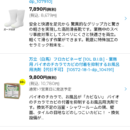
dp_107910
]
7,890
円
(税別)
(
税込
:
8,679
)
円
安全と快適を足元から 驚異的なグリップ力と驚き
の軽さを実現した高防滑長靴です。業務中のスベ
リ事故対策としてスベリにくさと快適さを両立。
軽くて滑らず作業ができます。靴底に特殊加工の
セラミック粉末を…
万立（白馬）フロカビネーゼ [10L B.I.B.] - 業務
用 バイオのチカラでカビの付着を抑制するお風呂
用洗剤【代引不可】
[
10572-18-1-dp_104191
]
9,800
円
(税別)
(
税込
:
10,780
)
円
通常1-7営業日に発送予定
バイオのチカラで、お風呂が「カビない」 バイオ
のチカラでカビの付着を抑制するお風呂用洗剤で
す。換気不足の浴室・シャワールームの隅、壁
面、タイルの目地などのしつこいカビに！ ・換気
設備が…