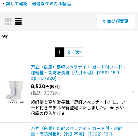
試して確認！最適なケミカル製品
並び順変更
閉じる
95
件
表示数
:
1
2
次
»
並び順
:
万立（白馬）足軽スベラナイト ガード付フード -
超軽量・高防滑長靴【代引不可】
[
11531-18-1-
dp_107920
]
絞り込む
8,520
円
(税別)
(
税込
:
9,372
)
円
超軽量＆高防滑長靴『足軽スベラナイト』に、フ
ード付きモデルが新登場いたしました。 ★ 水や
粉塵の侵入防止★ …
万立（白馬）足軽スベラナイト ガード付 - 超軽
量・高防滑長靴【代引不可】
[
10621-18-1-