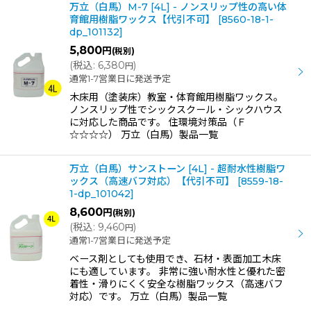
万立（白馬）M-7 [4L] - ノンスリップ性の高い体
育館用樹脂ワックス【代引不可】
[
8560-18-1-
dp_101132
]
5,800
円
(税別)
(
税込
:
6,380
)
円
通常1-7営業日に発送予定
木床用（塗装床）教室・体育館用樹脂ワックス。
ノンスリップ性でシックスクール・シックハウス
に対応した商品です。 住環境対策品（Ｆ
☆☆☆☆） 万立（白馬）製品一覧
万立（白馬）サンストーン [4L] - 超耐水性樹脂ワ
ックス（高速バフ対応）【代引不可】
[
8559-18-
1-dp_101042
]
8,600
円
(税別)
(
税込
:
9,460
)
円
通常1-7営業日に発送予定
ベース剤としても使用でき、石材・表面加工木床
にも適しています。 非常に強い耐水性と優れた密
着性・滑りにくく安全な樹脂ワックス（高速バフ
対応）です。 万立（白馬）製品一覧