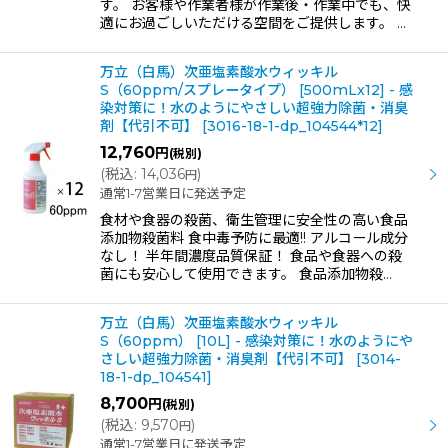
す。 お客様や作業者様が作業後・作業中でも、快
適にお過ごしいただける空間をご提供します。 …
万立（白馬）次亜塩素酸水ウィッキル
S（60ppm/スプレータイプ） [500mLx12] - 感
染対策に！水のようにやさしい超強力除菌・消臭
剤【代引不可】
[
3016-18-1-dp_104544*12
]
12,760
円
(税別)
(
税込
:
14,036
)
円
通常1-7営業日に発送予定
食材や食器の殺菌、衛生管理に安全性の高い食品
添加物殺菌料 食中毒予防に最適!! アルコール成分
なし！ 半年間濃度品質保証！ 食品や食器への殺
菌にも安心して使用できます。 食品添加物殺…
万立（白馬）次亜塩素酸水ウィッキル
S（60ppm） [10L] - 感染対策に！水のようにや
さしい超強力除菌・消臭剤【代引不可】
[
3014-
18-1-dp_104541
]
8,700
円
(税別)
(
税込
:
9,570
)
円
通常1-7営業日に発送予定