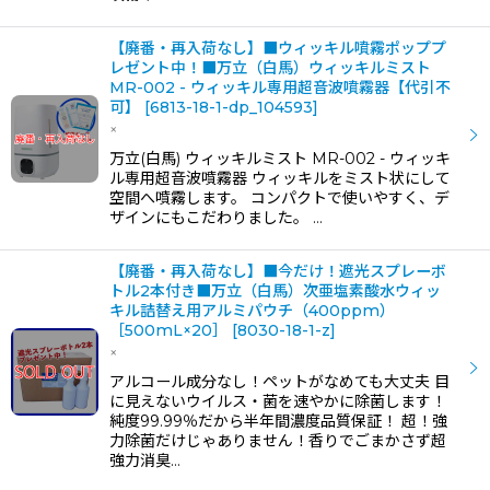
【廃番・再入荷なし】■ウィッキル噴霧ポッププ
レゼント中！■万立（白馬）ウィッキルミスト
MR-002 - ウィッキル専用超音波噴霧器【代引不
可】
[
6813-18-1-dp_104593
]
×
万立(白馬) ウィッキルミスト MR-002 - ウィッキ
ル専用超音波噴霧器 ウィッキルをミスト状にして
空間へ噴霧します。 コンパクトで使いやすく、デ
ザインにもこだわりました。 …
【廃番・再入荷なし】■今だけ！遮光スプレーボ
トル2本付き■万立（白馬）次亜塩素酸水ウィッ
キル詰替え用アルミパウチ（400ppm）
［500mL×20］
[
8030-18-1-z
]
×
アルコール成分なし！ペットがなめても大丈夫 目
に見えないウイルス・菌を速やかに除菌します！
純度99.99％だから半年間濃度品質保証！ 超！強
力除菌だけじゃありません！香りでごまかさず超
強力消臭…