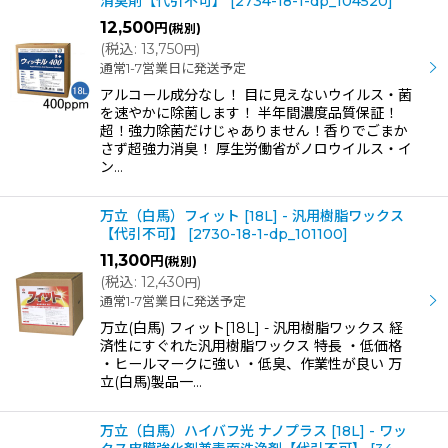
消臭剤【代引不可】
[
2734-18-1-dp_104520
]
12,500
円
(税別)
(
税込
:
13,750
)
円
通常1-7営業日に発送予定
アルコール成分なし！ 目に見えないウイルス・菌
を速やかに除菌します！ 半年間濃度品質保証！
超！強力除菌だけじゃありません！香りでごまか
さず超強力消臭！ 厚生労働省がノロウイルス・イ
ン…
万立（白馬）フィット [18L] - 汎用樹脂ワックス
【代引不可】
[
2730-18-1-dp_101100
]
11,300
円
(税別)
(
税込
:
12,430
)
円
通常1-7営業日に発送予定
万立(白馬) フィット[18L] - 汎用樹脂ワックス 経
済性にすぐれた汎用樹脂ワックス 特長 ・低価格
・ヒールマークに強い ・低臭、作業性が良い 万
立(白馬)製品一…
万立（白馬）ハイバフ光 ナノプラス [18L] - ワッ