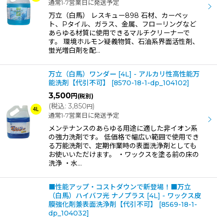
通常1-7営業日に発送予定
万立（白馬） レスキュー898 石材、カーペッ
ト、Pタイル、ガラス、金属、フローリングなど
あらゆる材質に使用できるマルチクリーナーで
す。 環境ホルモン疑義物質、石油系界面活性剤、
蛍光増白剤を配…
万立（白馬）ワンダー [4L] - アルカリ性高性能万
能洗剤【代引不可】
[
8570-18-1-dp_104102
]
3,500
円
(税別)
(
税込
:
3,850
)
円
通常1-7営業日に発送予定
メンテナンスのあらゆる用途に適した非イオン系
の強力洗剤です。 低価格で幅広い範囲で使用でき
る万能洗剤で、定期作業時の表面洗浄剤としても
お使いいただけます。 ・ワックスを塗る前の床の
洗浄 ・水…
■性能アップ・コストダウンで新登場！■万立
（白馬）ハイバフ光 ナノプラス [4L] - ワックス皮
膜強化剤兼表面洗浄剤【代引不可】
[
8569-18-1-
dp_104032
]