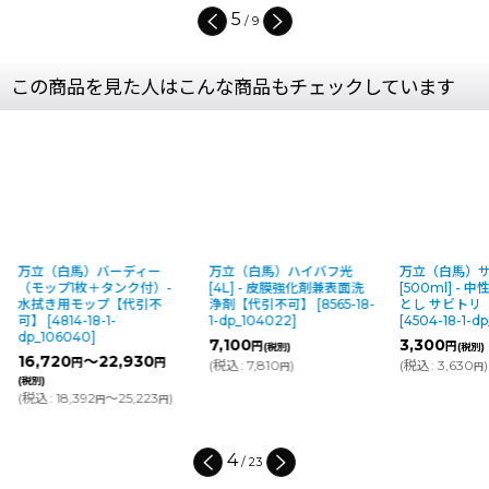
5
/
9
この商品を見た人はこんな商品もチェックしています
万立（白馬）バーディー
万立（白馬）ハイバフ光
万立（白馬）
（モップ1枚＋タンク付）-
[4L] - 皮膜強化剤兼表面洗
[500ml] -
水拭き用モップ【代引不
浄剤【代引不可】
[
8565-18-
とし サビトリ
可】
[
4814-18-1-
1-dp_104022
]
[
4504-18-1-dp
dp_106040
]
7,100
3,300
円
円
(税別)
(税別)
16,720
～22,930
円
円
(
税込
:
7,810
)
(
税込
:
3,630
)
円
円
(税別)
(
税込
:
18,392
～25,223
)
円
円
4
/
23