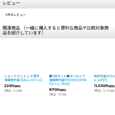
レビュー
0
件のレビュー
関連商品 （一緒に購入すると便利な商品や比較対象商
品を紹介しています）
ショーワ ビニトップ 厚手 -
■3双セット■ダンロップ
耐針手袋9014
清掃用手袋
[
6344-03-1-o
]
清掃用手袋PRO500
[
1016-
o_14757
]
03-1-o_7629
]
220
11,030
円
円
(税別)
(税別)
870
円
(
税込
:
242
)
(税別)
(
税込
:
12,133
)
円
円
(
税込
:
957
)
円