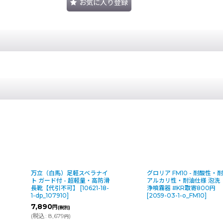
お気に入り登録
イ
グロリア FM10 - 耐酸性・耐
テラモト 耐油ビニロー
防滑
アルカリ性・耐油仕様 泡洗
[
4471-03-1-
8-
浄噴霧器 #KR取寄800円
o_CE4830443
]
[
2059-03-1-o_FM10
]
430
円
(税別)
(
税込
:
473
)
円