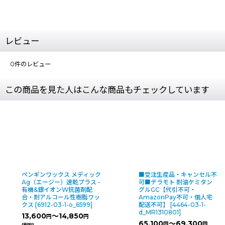
レビュー
0
件のレビュー
この商品を見た人はこんな商品もチェックしています
■受注生産品・キャンセル不
万立（白馬）足軽スベラナ
可■テラモト 耐油ケミタン
ト ガード付 - 超軽量・高
グルGC【代引不可・
長靴【代引不可】
[
10621-1
AmazonPay不可・個人宅
1-dp_107910
]
配送不可】
[
4464-03-1-
7,890
円
(税別)
d_MR1310801
]
(
税込
:
8,679
)
円
65,100
～69,300
円
円