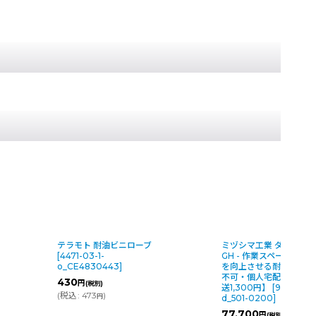
ブ
ミヅシマ工業 ダイヤマット
テラモト 耐油クッ
GH - 作業スペースの安全性
ットFW
[
8624-03-
を向上させる耐油対応【代引
o_MR9395450
]
不可・個人宅配送不可・#直
5,740
～19,110
円
送1,300円】
[
9886-57-1-
(
税込
:
6,314
～21,0
円
d_501-0200
]
77,700
円
(税別)