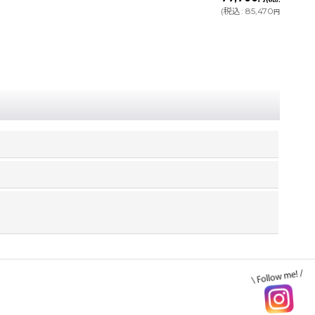
(
税込
:
85,470
)
円