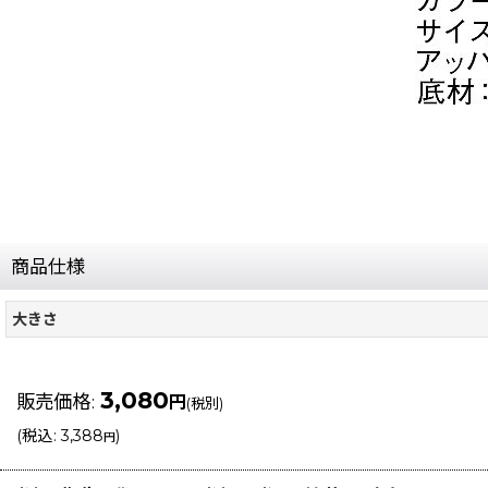
商品仕様
大きさ
3,080
販売価格
:
円
(税別)
(
税込
:
3,388
)
円